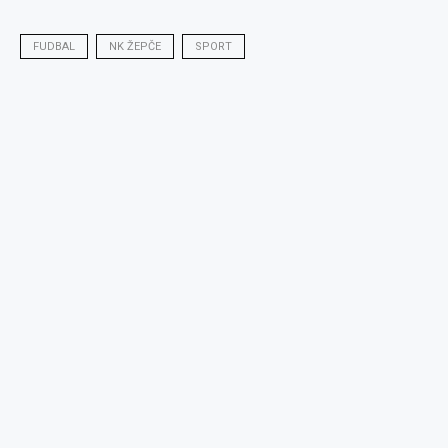
FUDBAL
NK ŽEPČE
SPORT