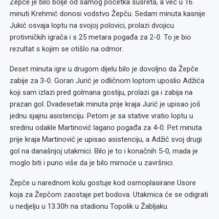
Žepče je bilo bolje od samog početka susreta, a već u 16.
minuti Krehmić donosi vodstvo Žepču. Sedam minuta kasnije
Jukić osvaja loptu na svojoj polovici, prolazi dvojicu
protivničkih igrača i s 25 metara pogađa za 2-0. To je bio
rezultat s kojim se otišlo na odmor.
Deset minuta igre u drugom dijelu bilo je dovoljno da Žepče
zabije za 3-0. Goran Jurić je odličnom loptom uposlio Adžića
koji sam izlazi pred golmana gostiju, prolazi ga i zabija na
prazan gol. Dvadesetak minuta prije kraja Jurić je upisao još
jednu sjajnu asistenciju. Petom je sa stative vratio loptu u
sredinu odakle Martinović lagano pogađa za 4-0. Pet minuta
prije kraja Martinović je upisao asistenciju, a Adžić svoj drugi
gol na današnjoj utakmici. Bilo je to i konačnih 5-0, mada je
moglo biti i puno više da je bilo mirnoće u završnici.
Žepče u narednom kolu gostuje kod osmoplasirane Usore
koja za Žepčom zaostaje pet bodova. Utakmica će se odigrati
u nedjelju u 13.30h na stadionu Topolik u Žabljaku.