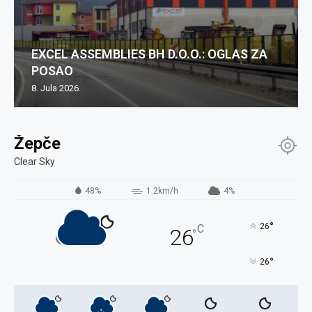
EXCEL ASSEMBLIES BH D.O.O.: OGLAS ZA
POSAO
8. Jula 2026.
Žepče
Clear Sky
48%
1.2km/h
4%
°
26
C
26
°
°
26