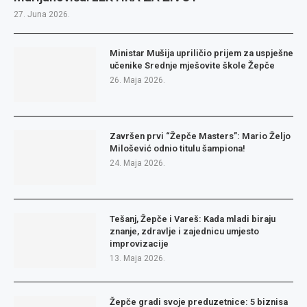
27. Juna 2026.
Ministar Mušija upriličio prijem za uspješne
učenike Srednje mješovite škole Žepče
26. Maja 2026.
Završen prvi “Žepče Masters”: Mario Željo
Milošević odnio titulu šampiona!
24. Maja 2026.
Tešanj, Žepče i Vareš: Kada mladi biraju
znanje, zdravlje i zajednicu umjesto
improvizacije
13. Maja 2026.
Žepče gradi svoje preduzetnice: 5 biznisa