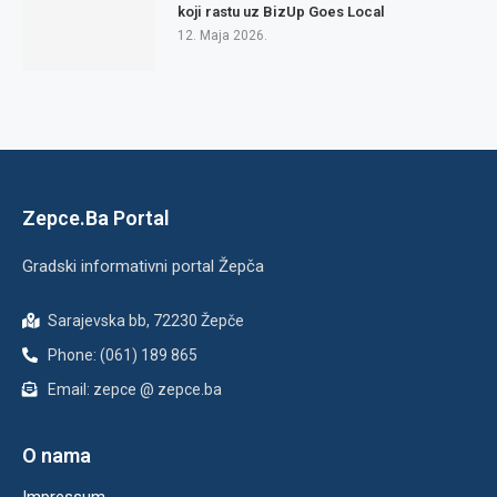
koji rastu uz BizUp Goes Local
12. Maja 2026.
Zepce.Ba Portal
Gradski informativni portal Žepča
Sarajevska bb, 72230 Žepče
Phone: (061) 189 865
Email: zepce @ zepce.ba
O nama