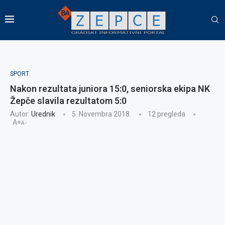
SPORT
Nakon rezultata juniora 15:0, seniorska ekipa NK
Žepče slavila rezultatom 5:0
Autor:
Urednik
5. Novembra 2018.
12
pregleda
A+
A-