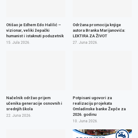
Otišao je Edhem Edo Halilić –
Održana promocija knjige
vizionar, veliki žepački
autora Branka Marijanovića:
humanist i istaknuti poduzetnik
LEKTIRA ZA ŽIVOT
15. Jula 2026.
27. Juna 2026.
Načelnik održao prijem
Potpisani ugovori za
učenika generacije osnovnih i
realizaciju projekata
srednjih škola
Omladinske banke Žepče za
2026. godinu
22. Juna 2026.
10. Juna 2026.