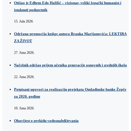
Otišao je Edhem Edo Halilić – vizionar, veliki žepački humanist i
istaknuti poduzetnik
15. Jula 2026.
Održana promocija knjige autora Branka Marijanovića: LEKTIRA
ZA ŽIVOT
27. Juna 2026.
Načelnik održao prijem učenika generacije osnovnih i srednjih škola
22. Juna 2026.
Potpisani ugovori za realizaciju projekata Omladinske banke Žepče
za 2026. godinu
10. Juna 2026.
Obavijest o prekidu vodosnabdijevanja