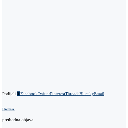
Podijeli
0
Facebook
Twitter
Pinterest
Threads
Bluesky
Email
Urednik
prethodna objava