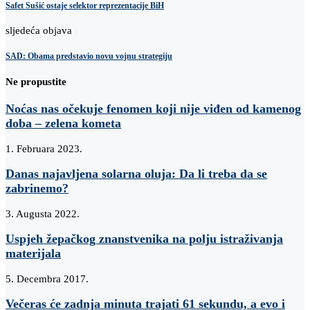
Safet Sušić ostaje selektor reprezentacije BiH
sljedeća objava
SAD: Obama predstavio novu vojnu strategiju
Ne propustite
Noćas nas očekuje fenomen koji nije viđen od kamenog
doba – zelena kometa
1. Februara 2023.
Danas najavljena solarna oluja: Da li treba da se
zabrinemo?
3. Augusta 2022.
Uspjeh žepačkog znanstvenika na polju istraživanja
materijala
5. Decembra 2017.
Večeras će zadnja minuta trajati 61 sekundu, a evo i