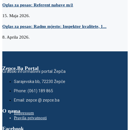
Oglas za posao: Referent nabave m/ž
15. Maja 2026.
Oglas za posao: Radno mjesto: Inspektor kvalitete, 1...
8. Aprila 2026.
Zepce.Ba Portal
Gradski informativni portal Žepča
Sarajevska bb, 72230 Žepče
Phone: (061) 189 865
Email: zepce @ zepce.ba
O nama
Impressum
Pravila privatnosti
Facebook