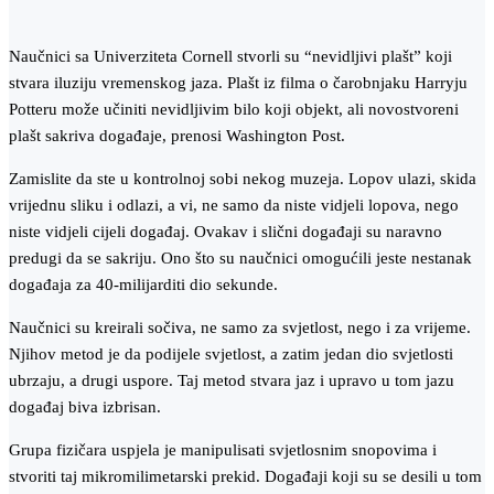
Naučnici sa Univerziteta Cornell stvorli su “nevidljivi plašt” koji
stvara iluziju vremenskog jaza. Plašt iz filma o čarobnjaku Harryju
Potteru može učiniti nevidljivim bilo koji objekt, ali novostvoreni
plašt sakriva događaje, prenosi Washington Post.
Zamislite da ste u kontrolnoj sobi nekog muzeja. Lopov ulazi, skida
vrijednu sliku i odlazi, a vi, ne samo da niste vidjeli lopova, nego
niste vidjeli cijeli događaj. Ovakav i slični događaji su naravno
predugi da se sakriju. Ono što su naučnici omogućili jeste nestanak
događaja za 40-milijarditi dio sekunde.
Naučnici su kreirali sočiva, ne samo za svjetlost, nego i za vrijeme.
Njihov metod je da podijele svjetlost, a zatim jedan dio svjetlosti
ubrzaju, a drugi uspore. Taj metod stvara jaz i upravo u tom jazu
događaj biva izbrisan.
Grupa fizičara uspjela je manipulisati svjetlosnim snopovima i
stvoriti taj mikromilimetarski prekid. Događaji koji su se desili u tom