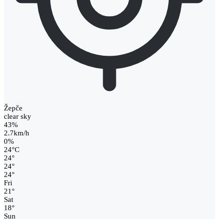
Žepče
clear sky
43%
2.7km/h
0%
24
°
C
24
°
24
°
24
°
Fri
21
°
Sat
18
°
Sun