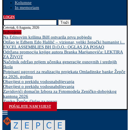
Kolumne
In memoriam
LOGIN
Traži
Četvrtak, 6 Augusta, 2026
Izdvojeno
Na Edinovim krilima BiH ostvarila prvu pobjedu
Otišao je Edhem Edo Halilić – vizionar, veliki žepački humanist i...
EXCEL ASSEMBLIES BH D.O.O.: OGLAS ZA POSAO
Održana promocija knjige autora Branka Marijanovića: LEKTIRA
ZA ŽIVOT
Načelnik održao prijem učenika generacije osnovnih i srednjih
škola
Potpisani ugovori za realizaciju projekata Omladinske banke Žepče
za 2026. godinu
Obavijest o prekidu vodosnabdijevanja
Obavijest o prekidu vodosnabdijevanja
Zavidovići domaćin Izbora za Fotomodela Zeničko-dobojskog
kantona 2026
Zovko Žepče: Oglas za posao
POŠALJITE NAM VIJEST