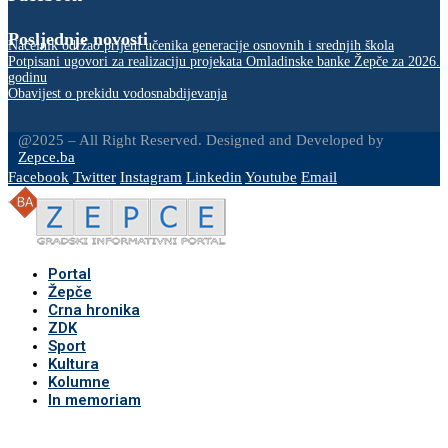
Posljednje novosti
Načelnik održao prijem učenika generacije osnovnih i srednjih škola
Potpisani ugovori za realizaciju projekata Omladinske banke Žepče za 2026.
godinu
Obavijest o prekidu vodosnabdijevanja
@2025 – All Right Reserved. Designed and Developed by
Zepce.ba
Facebook
Twitter
Instagram
Linkedin
Youtube
Email
Portal
Žepče
Crna hronika
ZDK
Sport
Kultura
Kolumne
In memoriam