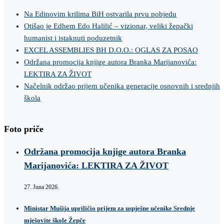
Na Edinovim krilima BiH ostvarila prvu pobjedu
Otišao je Edhem Edo Halilić – vizionar, veliki žepački
humanist i istaknuti poduzetnik
EXCEL ASSEMBLIES BH D.O.O.: OGLAS ZA POSAO
Održana promocija knjige autora Branka Marijanovića:
LEKTIRA ZA ŽIVOT
Načelnik održao prijem učenika generacije osnovnih i srednjih
škola
Foto priče
Održana promocija knjige autora Branka
Marijanovića: LEKTIRA ZA ŽIVOT
27. Juna 2026.
Ministar Mušija upriličio prijem za uspješne učenike Srednje
mješovite škole Žepče