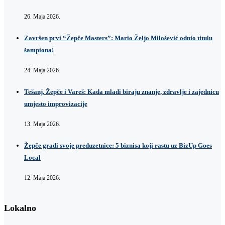
26. Maja 2026.
Završen prvi “Žepče Masters”: Mario Željo Milošević odnio titulu
šampiona!
24. Maja 2026.
Tešanj, Žepče i Vareš: Kada mladi biraju znanje, zdravlje i zajednicu
umjesto improvizacije
13. Maja 2026.
Žepče gradi svoje preduzetnice: 5 biznisa koji rastu uz BizUp Goes
Local
12. Maja 2026.
Lokalno