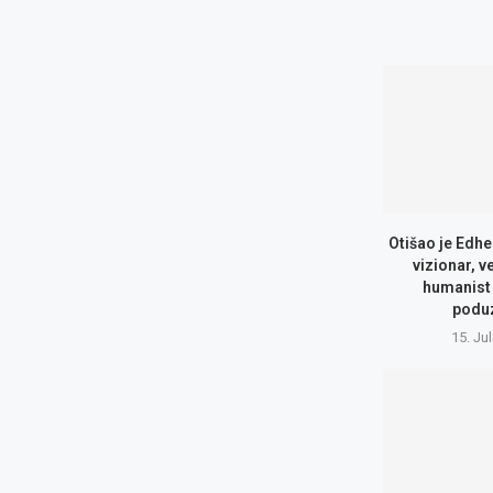
Otišao je Edhe
vizionar, v
humanist 
podu
15. Ju