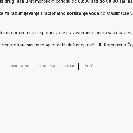
ki drugi dan
u vremenskom periodu od
08:00 sati do 08:00 sati 
ke za
razumijevanje i racionalno korištenje vode
do stabilizacije
lnim promjenama u isporuci vode pravovremeno ćemo vas obavješta
ormacije korisnici se mogu obratiti dežurnoj službi JP Komunalno Že
JP KOMUNALNO
VODOSNABDIJEVANJE
ŽEPČE