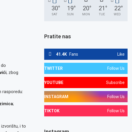
30
°
19
°
20
°
21
°
22
°
SAT
SUN
MON
TUE
WED
Pratite nas
41.4K
Fans
Like
i do
TWITTER
Follow Us
ići
, zbog
YOUTUBE
Subscribe
m rasporedu:
INSTAGRAM
Follow Us
Ozimica
;
TIKTOK
Follow Us
zvorištu, i to
Instagram