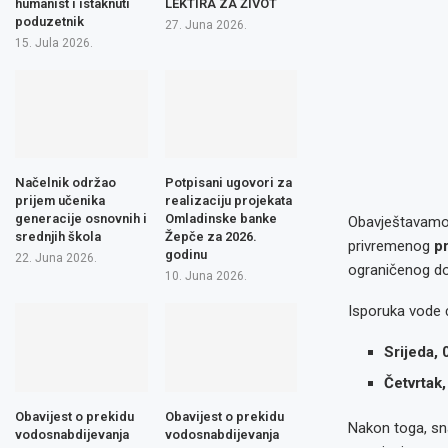
humanist i istaknuti
LEKTIRA ZA ŽIVOT
poduzetnik
27. Juna 2026.
15. Jula 2026.
Načelnik održao
Potpisani ugovori za
prijem učenika
realizaciju projekata
generacije osnovnih i
Omladinske banke
Obavještavamo
srednjih škola
Žepče za 2026.
privremenog
p
godinu
22. Juna 2026.
ograničenog do
10. Juna 2026.
Isporuka vode ć
Srijeda,
Četvrtak
Obavijest o prekidu
Obavijest o prekidu
Nakon toga, sn
vodosnabdijevanja
vodosnabdijevanja