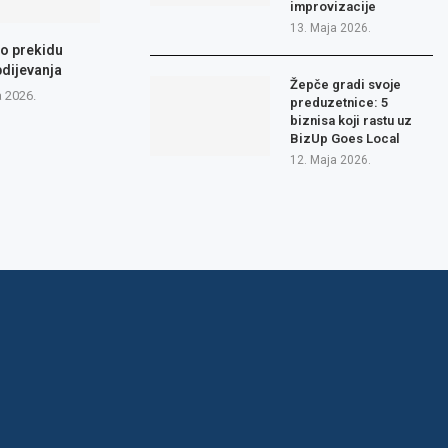
improvizacije
13. Maja 2026.
 o prekidu
dijevanja
Žepče gradi svoje
a 2026.
preduzetnice: 5
biznisa koji rastu uz
BizUp Goes Local
12. Maja 2026.