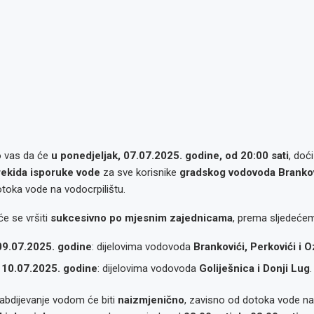
 vas da će
u ponedjeljak, 07.07.2025. godine, od 20:00 sati
, doć
rekida isporuke vode
za sve korisnike
gradskog vodovoda Brankov
toka vode na vodocrpilištu.
e se vršiti
sukcesivno po mjesnim zajednicama
, prema sljedeće
 09.07.2025. godine
: dijelovima vodovoda
Brankovići, Perkovići i 
, 10.07.2025. godine
: dijelovima vodovoda
Goliješnica i Donji Lug
.
abdijevanje vodom će biti
naizmjenično
, zavisno od dotoka vode na i