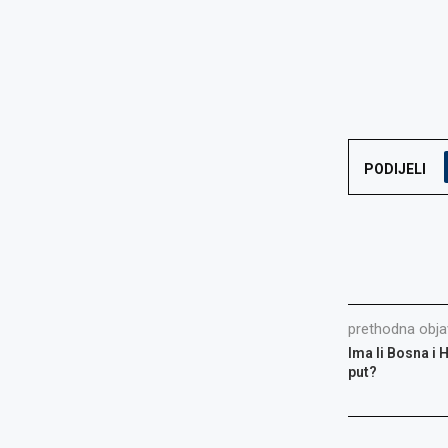
PODIJELI
prethodna obja
Ima li Bosna i 
put?