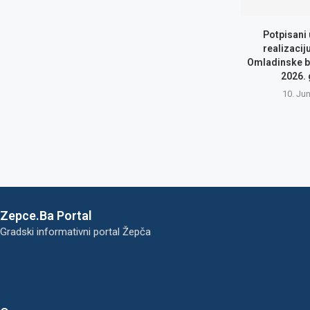
Potpisani
realizacij
Omladinske b
2026.
10. Ju
Zepce.Ba Portal
Gradski informativni portal Žepča