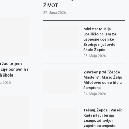
ŽIVOT
27. Juna 2026.
Ministar Mušija
upriličio prijem za
uspješne učenike
Srednje mješovite
škole Žepče
26. Maja 2026.
ržao prijem
cije osnovnih i
Završen prvi “Žepče
h škola
Masters”: Mario Željo
a 2026.
Milošević odnio titulu
šampiona!
24. Maja 2026.
Tešanj, Žepče i Vareš:
Kada mladi biraju
znanje, zdravlje i
zajednicu umjesto