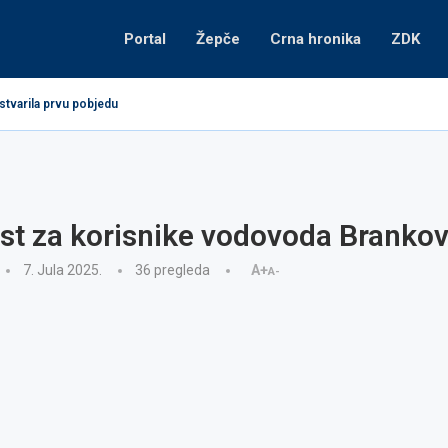
Portal
Žepče
Crna hronika
ZDK
stvarila prvu pobjedu
st za korisnike vodovoda Brankov
7. Jula 2025.
36
pregleda
A+
A-