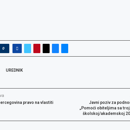
0
UREDNIK
va
Hercegovina pravo na vlastiti
Javni poziv za podno
„Pomoći obiteljima sa troje
školskoj/akademskoj 20