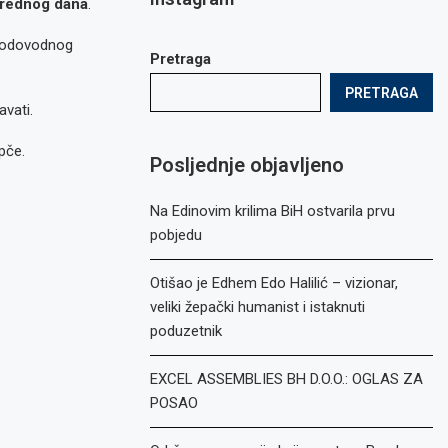
narednog dana
.
 vodovodnog
Pretraga
PRETRAGA
vati.
pče.
Posljednje objavljeno
Na Edinovim krilima BiH ostvarila prvu
pobjedu
Otišao je Edhem Edo Halilić – vizionar,
veliki žepački humanist i istaknuti
poduzetnik
EXCEL ASSEMBLIES BH D.O.O.: OGLAS ZA
POSAO