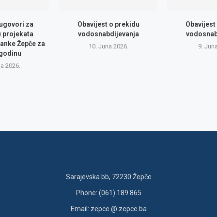
 ugovori za
Obavijest o prekidu
Obavijest
u projekata
vodosnabdijevanja
vodosnab
anke Žepče za
10. Juna 2026.
9. Jun
 godinu
na 2026.
Sarajevska bb, 72230 Žepče
Phone: (061) 189 865
Email: zepce @ zepce.ba