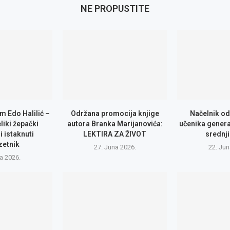
NE PROPUSTITE
m Edo Halilić –
Održana promocija knjige
Načelnik od
eliki žepački
autora Branka Marijanovića:
učenika genera
i istaknuti
LEKTIRA ZA ŽIVOT
srednji
zetnik
27. Juna 2026.
22. Jun
la 2026.