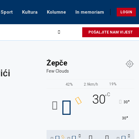
Sport
Kultura
Kolumne
In memoriam
LOGIN
POŠALJITE NAM VIJEST
Žepče
ići
Few Clouds
19%
42%
2.9km/h
C
30
°
°
30
°
30