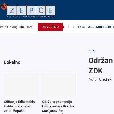
Petak, 7 Augusta, 2026
IZDVOJENO
EXCEL ASSEMBLIES BH 
Održana promocija knjig
Načelnik održao prijem u
Potpisani ugovori za rea
Obavijest o prekidu vod
Obavijest o prekidu vod
Zavidovići domaćin Izbo
Zovko Žepče: Oglas za 
ZDK
Održan
Lokalno
ZDK
Autor:
Urednik
Otišao je Edhem Edo
Održana promocija
Halilić – vizionar,
knjige autora Branka
veliki žepački
Marijanovića: