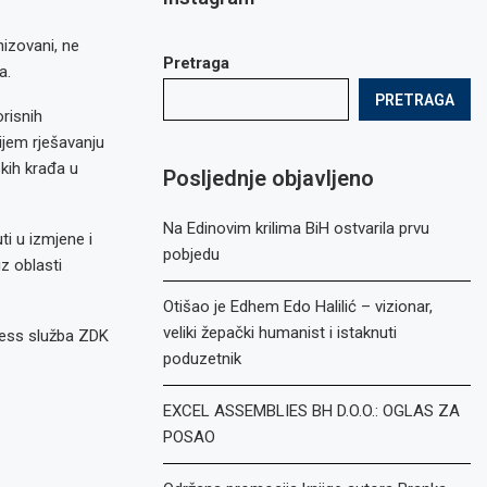
nizovani, ne
Pretraga
a.
PRETRAGA
risnih
čijem rješavanju
kih krađa u
Posljednje objavljeno
Na Edinovim krilima BiH ostvarila prvu
ti u izmjene i
pobjedu
z oblasti
Otišao je Edhem Edo Halilić – vizionar,
veliki žepački humanist i istaknuti
ess služba ZDK
poduzetnik
EXCEL ASSEMBLIES BH D.O.O.: OGLAS ZA
POSAO