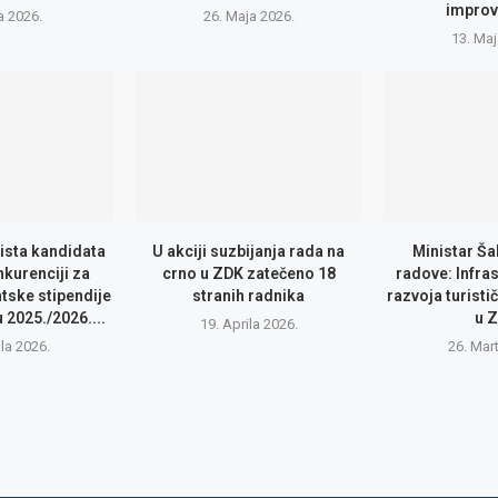
improv
a 2026.
26. Maja 2026.
13. Maj
lista kandidata
U akciji suzbijanja rada na
Ministar Ša
nkurenciji za
crno u ZDK zatečeno 18
radove: Infras
tske stipendije
stranih radnika
razvoja turisti
2025./2026....
u 
19. Aprila 2026.
ila 2026.
26. Mar