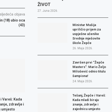
ŽIVOT
27. Juna 2026.
sljedeća objava
in (18) ubio oca
(43)
Ministar Mušija
upriličio prijem za
uspješne učenike
Srednje mješovite
škole Žepče
26. Maja 2026.
Završen prvi “Žepče
Masters”: Mario Željo
Milošević odnio titulu
šampiona!
24. Maja 2026.
Tešanj, Žepče i Vareš:
 i Vareš: Kada
Kada mladi biraju
anje, zdravlje i
znanje, zdravlje i
zajednicu umjesto
u umjesto