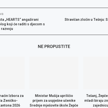
va
kta „HEARTS“ angažirani
Stravičan zločin u Tešnju: S
log koji će raditi s djecom s
 razvoju
NE PROPUSTITE
maćin Izbora za
Ministar Mušija upriličio
Tešanj, Žepče
a Zeničko-
prijem za uspješne učenike
mladi biraju zn
kantona 2026
Srednje mješovite škole Žepče
zajednic