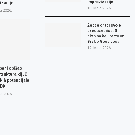
improvizacije
izacije
13. Maja 2026.
a 2026.
Žepče gradi svoje
preduzetnice: 5
biznisa koji rastu uz
BizUp Goes Local
12. Maja 2026.
bani obišao
truktura ključ
čkih potencijala
ZDK
ta 2026.