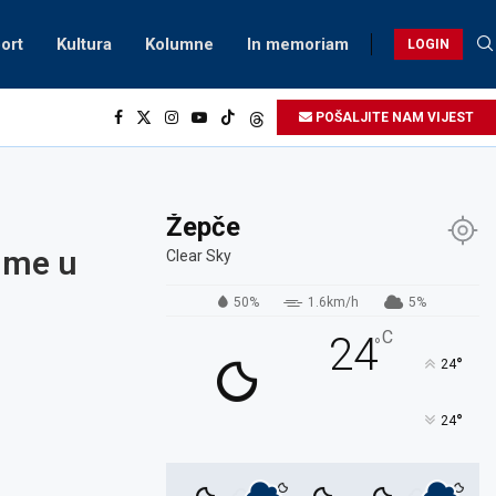
ort
Kultura
Kolumne
In memoriam
LOGIN
POŠALJITE NAM VIJEST
Žepče
ume u
Clear Sky
50%
1.6km/h
5%
C
24
°
°
24
°
24