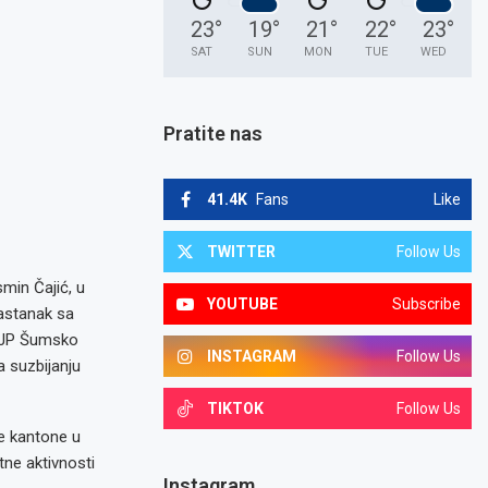
23
°
19
°
21
°
22
°
23
°
SAT
SUN
MON
TUE
WED
Pratite nas
41.4K
Fans
Like
TWITTER
Follow Us
min Čajić, u
YOUTUBE
Subscribe
sastanak sa
i JP Šumsko
INSTAGRAM
Follow Us
a suzbijanju
TIKTOK
Follow Us
e kantone u
tne aktivnosti
Instagram