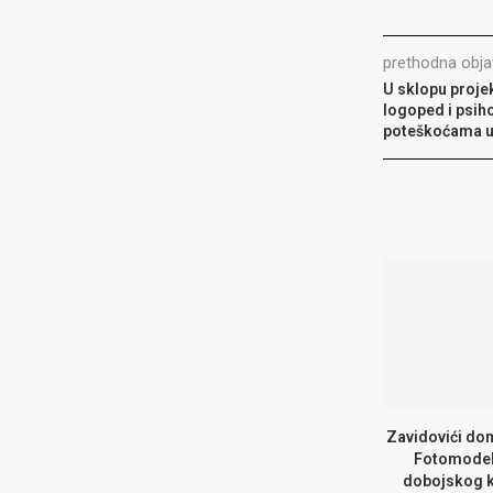
prethodna obja
U sklopu proje
logoped i psiho
poteškoćama u
Zavidovići do
Fotomodel
dobojskog 