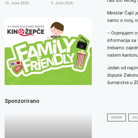
radi što većeg 
10. Juna 2026.
9. Juna 2026.
Ministar Čajić 
samo o ovoj, neg
– Ocjenjujem o
informacija sa t
trebamo zajedni
našem kantonu –
Jedan od najzna
dopune Zakona o
šumarstva u Z
Sponzorirano
KRAĐA
MU