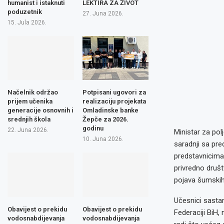
humanist i istaknuti
LEKTIRA ZA ŽIVOT
poduzetnik
27. Juna 2026.
15. Jula 2026.
Načelnik održao
Potpisani ugovori za
prijem učenika
realizaciju projekata
generacije osnovnih i
Omladinske banke
srednjih škola
Žepče za 2026.
godinu
22. Juna 2026.
Ministar za po
10. Juna 2026.
saradnji sa pre
predstavnicima
privredno društ
pojava šumskih
Učesnici sasta
Obavijest o prekidu
Obavijest o prekidu
Federaciji BiH,
vodosnabdijevanja
vodosnabdijevanja