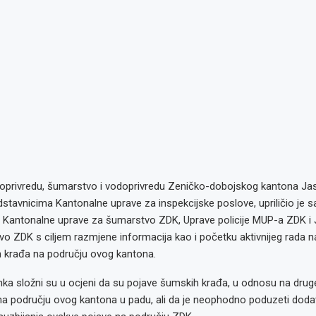
ljoprivredu, šumarstvo i vodoprivredu Zeničko-dobojskog kantona Jas
dstavnicima Kantonalne uprave za inspekcijske poslove, upriličio je 
 Kantonalne uprave za šumarstvo ZDK, Uprave policije MUP-a ZDK 
vo ZDK s ciljem razmjene informacija kao i početku aktivnijeg rada n
 krađa na području ovog kantona.
nka složni su u ocjeni da su pojave šumskih krađa, u odnosu na drug
 na području ovog kantona u padu, ali da je neophodno poduzeti doda