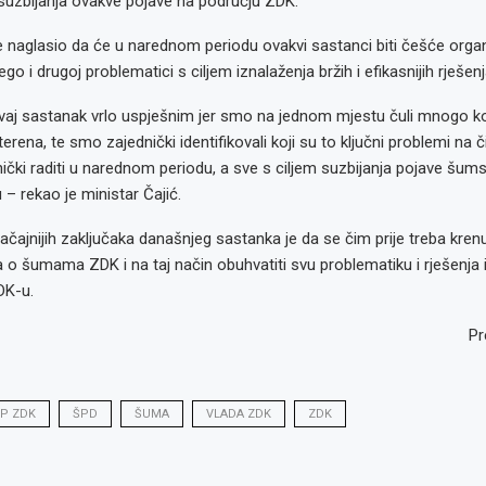
suzbijanja ovakve pojave na području ZDK.
je naglasio da će u narednom periodu ovakvi sastanci biti češće orga
o i drugoj problematici s ciljem iznalaženja bržih i efikasnijih rješenj
vaj sastanak vrlo uspješnim jer smo na jednom mjestu čuli mnogo ko
erena, te smo zajednički identifikovali koji su to ključni problemi na 
čki raditi u narednom periodu, a sve s ciljem suzbijanja pojave šums
 rekao je ministar Čajić.
čajnijih zaključaka današnjeg sastanka je da se čim prije treba krenu
 šumama ZDK i na taj način obuhvatiti svu problematiku i rješenja i
DK-u.
Pr
P ZDK
ŠPD
ŠUMA
VLADA ZDK
ZDK