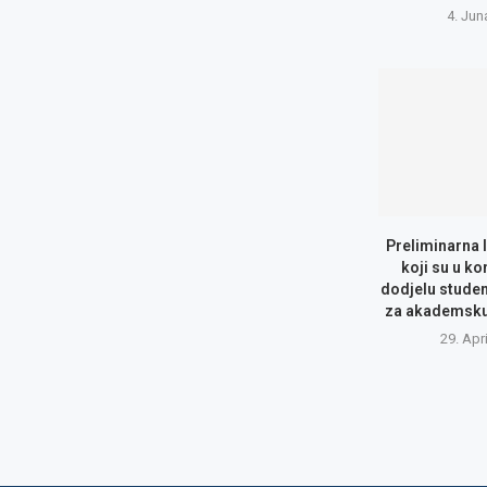
4. Jun
Preliminarna 
koji su u ko
dodjelu studen
za akademsku 
29. Apr