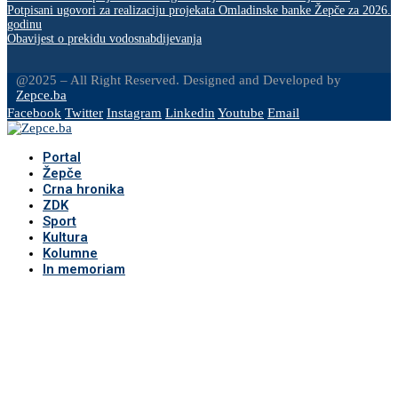
Potpisani ugovori za realizaciju projekata Omladinske banke Žepče za 2026.
godinu
Obavijest o prekidu vodosnabdijevanja
@2025 – All Right Reserved. Designed and Developed by
Zepce.ba
Facebook
Twitter
Instagram
Linkedin
Youtube
Email
Portal
Žepče
Crna hronika
ZDK
Sport
Kultura
Kolumne
In memoriam