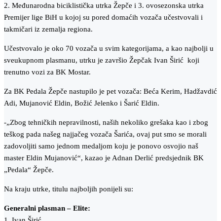
2. Međunarodna biciklistička utrka Žepče i 3. ovosezonska utrka
Premijer lige BiH u kojoj su pored domaćih vozača učestvovali i
takmičari iz zemalja regiona.
Učestvovalo je oko 70 vozača u svim kategorijama, a kao najbolji u
sveukupnom plasmanu, utrku je završio Žepčak Ivan Širić koji
trenutno vozi za BK Mostar.
Za BK Pedala Žepče nastupilo je pet vozača: Beća Kerim, Hadžavdić
Adi, Mujanović Eldin, Božić Jelenko i Šarić Eldin.
-„Zbog tehničkih nepravilnosti, naših nekoliko grešaka kao i zbog
teškog pada našeg najjačeg vozača Šarića, ovaj put smo se morali
zadovoljiti samo jednom medaljom koju je ponovo osvojio naš
master Eldin Mujanović“, kazao je Adnan Derlić predsjednik BK
„Pedala“ Žepče.
Na kraju utrke, titulu najboljih ponijeli su:
Generalni plasman – Elite:
1. Ivan Širić