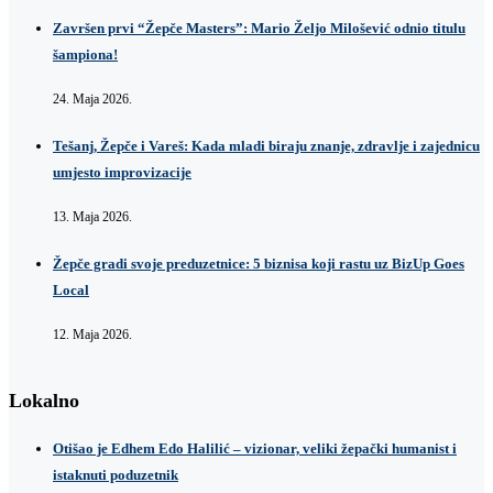
Završen prvi “Žepče Masters”: Mario Željo Milošević odnio titulu
šampiona!
24. Maja 2026.
Tešanj, Žepče i Vareš: Kada mladi biraju znanje, zdravlje i zajednicu
umjesto improvizacije
13. Maja 2026.
Žepče gradi svoje preduzetnice: 5 biznisa koji rastu uz BizUp Goes
Local
12. Maja 2026.
Lokalno
Otišao je Edhem Edo Halilić – vizionar, veliki žepački humanist i
istaknuti poduzetnik