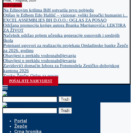
Petak, 7 Augusta, 2026
Izdvojeno
Na Edinovim krilima BiH ostvarila prvu pobjedu
Otišao je Edhem Edo Halilić – vizionar, veliki žepački humanist i...
EXCEL ASSEMBLIES BH D.O.O.: OGLAS ZA POSAO
Održana promocija knjige autora Branka Marijanovića: LEKTIRA
ZA ŽIVOT
Načelnik održao prijem učenika generacije osnovnih i srednjih
škola
Potpisani ugovori za realizaciju projekata Omladinske banke Žepče
za 2026. godinu
Obavijest o prekidu vodosnabdijevanja
Obavijest o prekidu vodosnabdijevanja
Zavidovići domaćin Izbora za Fotomodela Zeničko-dobojskog
kantona 2026
Zovko Žepče: Oglas za posao
POŠALJITE NAM VIJEST
Traži
Traži
Portal
Žepče
Crna hronika