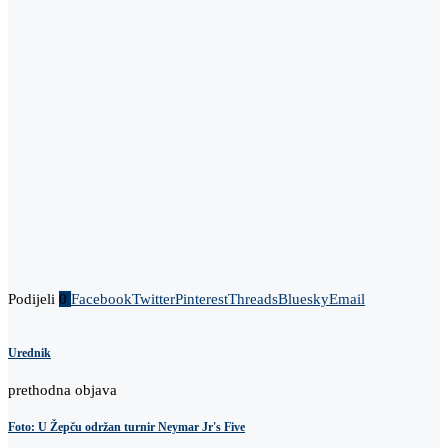
Podijeli
0
Facebook
Twitter
Pinterest
Threads
Bluesky
Email
Urednik
prethodna objava
Foto: U Žepču održan turnir Neymar Jr's Five