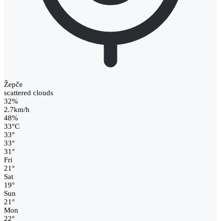
Žepče
scattered clouds
32%
2.7km/h
48%
33
°
C
33
°
33
°
31
°
Fri
21
°
Sat
19
°
Sun
21
°
Mon
22
°