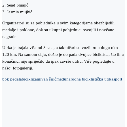
2. Sead Smajić
3. Jasmin mujkić
Organizatori su za pobjednike u svim kategorijama obezbijedili
medalje i poklone, dok su ukupni pobjednici osvojili i novčane
nagrade.
Utrka je trajala više od 3 sata, a takmičari su vozili rutu dugu oko
120 km. Na samom cilju, došlo je do pada dvojice biciklista, što ih u
konačnici nije spriječilo da ipak završe utrku. Više pogledajte u
našoj fotogaleriji.
bbk pedala
biciklizam
ivan širić
međunarodna biciklistička utrka
sport