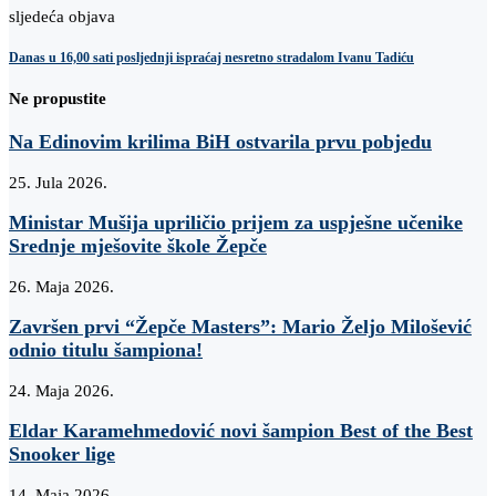
sljedeća objava
Danas u 16,00 sati posljednji ispraćaj nesretno stradalom Ivanu Tadiću
Ne propustite
Na Edinovim krilima BiH ostvarila prvu pobjedu
25. Jula 2026.
Ministar Mušija upriličio prijem za uspješne učenike
Srednje mješovite škole Žepče
26. Maja 2026.
Završen prvi “Žepče Masters”: Mario Željo Milošević
odnio titulu šampiona!
24. Maja 2026.
Eldar Karamehmedović novi šampion Best of the Best
Snooker lige
14. Maja 2026.