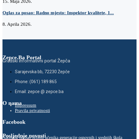
15. Maja 2026.
Oglas za posao: Radno mjesto: Inspektor kvalitete, 1...
8. Aprila 2026.
Zepce.Ba Portal
Gradski informativni portal Žepča
Sarajevska bb, 72230 Žepče
Phone: (061) 189 865
Email: zepce @ zepce.ba
O nama
Impressum
Pravila privatnosti
Facebook
Posljednje novosti
Načelnik održao prijem učenika generacije osnovnih i srednjih škola