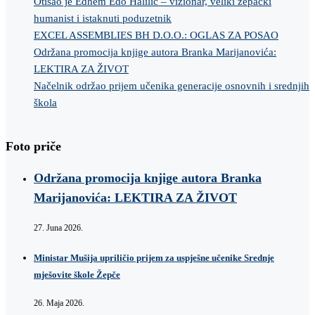
Otišao je Edhem Edo Halilić – vizionar, veliki žepački
humanist i istaknuti poduzetnik
EXCEL ASSEMBLIES BH D.O.O.: OGLAS ZA POSAO
Održana promocija knjige autora Branka Marijanovića:
LEKTIRA ZA ŽIVOT
Načelnik održao prijem učenika generacije osnovnih i srednjih
škola
Foto priče
Održana promocija knjige autora Branka
Marijanovića: LEKTIRA ZA ŽIVOT
27. Juna 2026.
Ministar Mušija upriličio prijem za uspješne učenike Srednje
mješovite škole Žepče
26. Maja 2026.