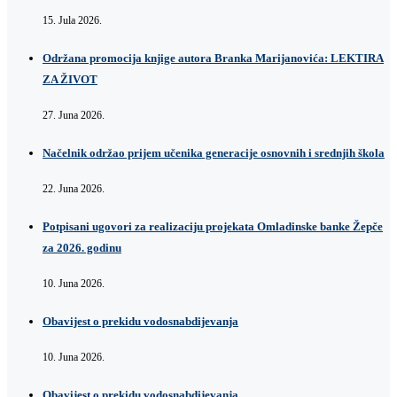
15. Jula 2026.
Održana promocija knjige autora Branka Marijanovića: LEKTIRA
ZA ŽIVOT
27. Juna 2026.
Načelnik održao prijem učenika generacije osnovnih i srednjih škola
22. Juna 2026.
Potpisani ugovori za realizaciju projekata Omladinske banke Žepče
za 2026. godinu
10. Juna 2026.
Obavijest o prekidu vodosnabdijevanja
10. Juna 2026.
Obavijest o prekidu vodosnabdijevanja