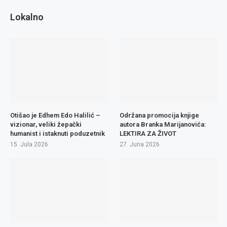
Lokalno
Otišao je Edhem Edo Halilić –
Održana promocija knjige
vizionar, veliki žepački
autora Branka Marijanovića:
humanist i istaknuti poduzetnik
LEKTIRA ZA ŽIVOT
15. Jula 2026.
27. Juna 2026.