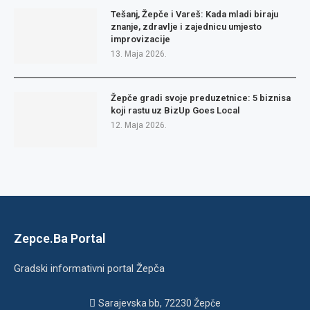
Tešanj, Žepče i Vareš: Kada mladi biraju
znanje, zdravlje i zajednicu umjesto
improvizacije
13. Maja 2026.
Žepče gradi svoje preduzetnice: 5 biznisa
koji rastu uz BizUp Goes Local
12. Maja 2026.
Zepce.Ba Portal
Gradski informativni portal Žepča
Sarajevska bb, 72230 Žepče