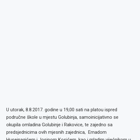
U utorak, 8.8.2017. godine u 19,00 sati na platou ispred
područne škole u mjestu Golubinja, samoinicijativno se
okupila omladina Golubinje i Rakovice, te zajedno sa
predsjednicima ovih mjesnih zajednica, Ernadom
Husejnagićem i Josipom Kosićem, kao i mladim vijećnikom u