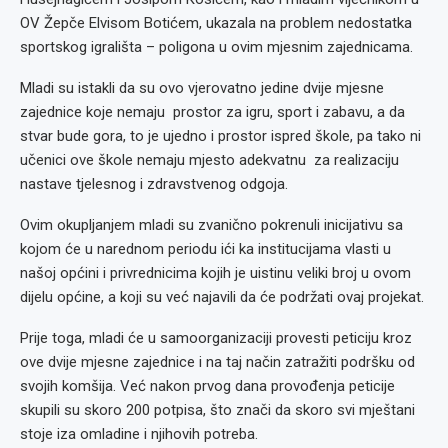
OV Žepče Elvisom Botićem, ukazala na problem nedostatka
sportskog igrališta – poligona u ovim mjesnim zajednicama.
Mladi su istakli da su ovo vjerovatno jedine dvije mjesne
zajednice koje nemaju prostor za igru, sport i zabavu, a da
stvar bude gora, to je ujedno i prostor ispred škole, pa tako ni
učenici ove škole nemaju mjesto adekvatnu za realizaciju
nastave tjelesnog i zdravstvenog odgoja.
Ovim okupljanjem mladi su zvanično pokrenuli inicijativu sa
kojom će u narednom periodu ići ka institucijama vlasti u
našoj općini i privrednicima kojih je uistinu veliki broj u ovom
dijelu općine, a koji su već najavili da će podržati ovaj projekat.
Prije toga, mladi će u samoorganizaciji provesti peticiju kroz
ove dvije mjesne zajednice i na taj način zatražiti podršku od
svojih komšija. Već nakon prvog dana provođenja peticije
skupili su skoro 200 potpisa, što znači da skoro svi mještani
stoje iza omladine i njihovih potreba.