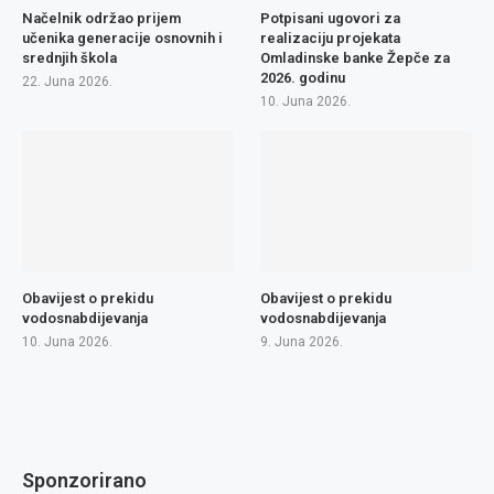
Načelnik održao prijem
Potpisani ugovori za
učenika generacije osnovnih i
realizaciju projekata
srednjih škola
Omladinske banke Žepče za
2026. godinu
22. Juna 2026.
10. Juna 2026.
Obavijest o prekidu
Obavijest o prekidu
vodosnabdijevanja
vodosnabdijevanja
10. Juna 2026.
9. Juna 2026.
Sponzorirano