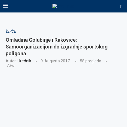
ŽEPČE
Omladina Golubinje i Rakovice:
Samoorganizacijom do izgradnje sportskog
poligona
Autor:
Urednik
9. Augusta 2017.
58
pregleda
A+
A-