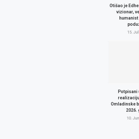
Otišao je Edhe
vizionar, v
humanist 
podu
15. Ju
Potpisani
realizacij
Omladinske b
2026.
10. Ju