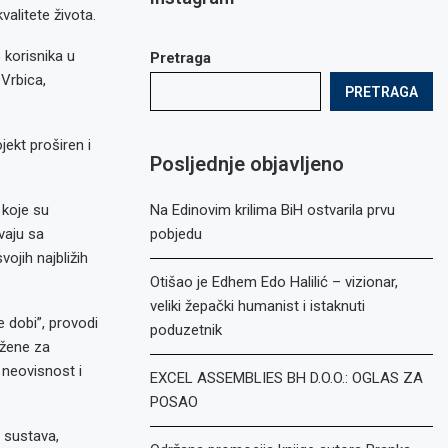
valitete života.
 korisnika u
Pretraga
 Vrbica,
PRETRAGA
ekt proširen i
Posljednje objavljeno
 koje su
Na Edinovim krilima BiH ostvarila prvu
vaju sa
pobjedu
ojih najbližih
Otišao je Edhem Edo Halilić – vizionar,
veliki žepački humanist i istaknuti
e dobi”, provodi
poduzetnik
užene za
 neovisnost i
EXCEL ASSEMBLIES BH D.O.O.: OGLAS ZA
POSAO
 sustava,