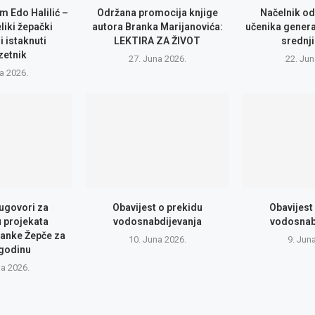
m Edo Halilić –
Održana promocija knjige
Načelnik od
eliki žepački
autora Branka Marijanovića:
učenika genera
i istaknuti
LEKTIRA ZA ŽIVOT
srednji
zetnik
27. Juna 2026.
22. Jun
la 2026.
 ugovori za
Obavijest o prekidu
Obavijest
u projekata
vodosnabdijevanja
vodosnab
anke Žepče za
10. Juna 2026.
9. Jun
 godinu
na 2026.