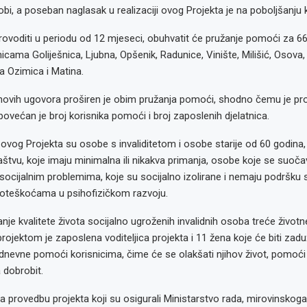
obi, a poseban naglasak u realizaciji ovog Projekta je na poboljšanju k
rovoditi u periodu od 12 mjeseci, obuhvatit će pružanje pomoći za 66
cama Goliješnica, Ljubna, Opšenik, Radunice, Vinište, Milišić, Osova,
a Ozimica i Matina.
novih ugovora proširen je obim pružanja pomoći, shodno čemu je proj
ovećan je broj korisnika pomoći i broj zaposlenih djelatnica.
ci ovog Projekta su osobe s invaliditetom i osobe starije od 60 godina,
štvu, koje imaju minimalna ili nikakva primanja, osobe koje se suoča
socijalnim problemima, koje su socijalno izolirane i nemaju podršku sv
 poteškoćama u psihofizičkom razvoju.
nje kvalitete života socijalno ugroženih invalidnih osoba treće životn
projektom je zaposlena voditeljica projekta i 11 žena koje će biti zad
dnevne pomoći korisnicima, čime će se olakšati njihov život, pomoći
 dobrobit.
 provedbu projekta koji su osigurali Ministarstvo rada, mirovinskoga