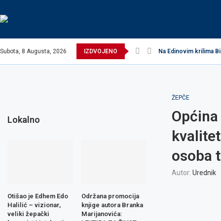
Subota, 8 Augusta, 2026
IZDVOJENO
Na Edinovim krilima Bi
ŽEPČE
Općina 
Lokalno
kvalite
osoba t
Autor:
Urednik
Otišao je Edhem Edo
Održana promocija
Halilić – vizionar,
knjige autora Branka
veliki žepački
Marijanovića: