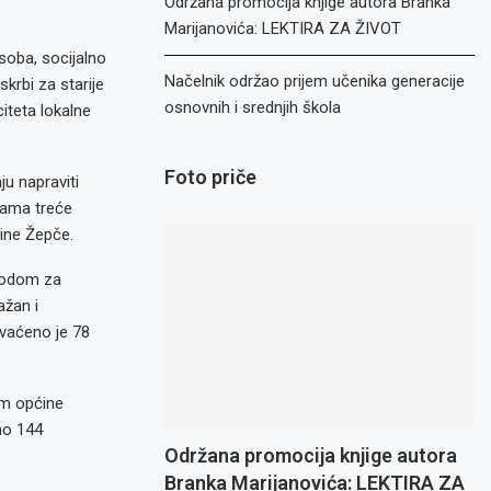
Održana promocija knjige autora Branka
Marijanovića: LEKTIRA ZA ŽIVOT
osoba, socijalno
Načelnik održao prijem učenika generacije
krbi za starije
osnovnih i srednjih škola
iteta lokalne
Foto priče
u napraviti
bama treće
ine Žepče.
avodom za
ažan i
hvaćeno je 78
im općine
no 144
Održana promocija knjige autora
Branka Marijanovića: LEKTIRA ZA