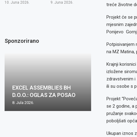
10. Juna 2026.
9. Juna 2026.
treće životne d
Projekt će se p
mjesnim zajedni
Ponijevo Gornj
Sponzorirano
Potpisivanjem 
na MZ Matina, p
Krajnji korisni
izložene siroma
zdravstvenim i 
ili su osobe s
EXCEL ASSEMBLIES BH
D.O.O.: OGLAS ZA POSAO
Projekt “Poveća
8. Jula 2026.
se 2 godine, a 
pružanje svako
poboljšati opća
Ukupan iznos za