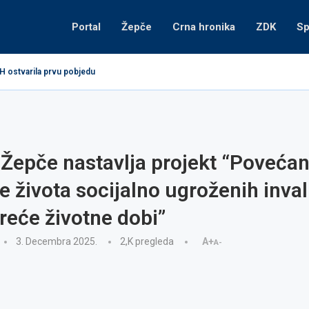
Portal
Žepče
Crna hronika
ZDK
Sp
H ostvarila prvu pobjedu
Žepče nastavlja projekt “Povećan
te života socijalno ugroženih inval
reće životne dobi”
3. Decembra 2025.
2,K
pregleda
A+
A-