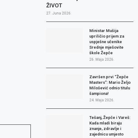
ŽIVOT
27. Juna 2026.
Ministar Mušija
upriličio prijem za
uspješne učenike
Srednje mješovite
škole Žepče
26. Maja 2026.
Završen prvi “Žepče
Masters”: Mario Željo
Milošević odnio titulu
šampiona!
24. Maja 2026.
Tešanj, Žepče i Vareš:
Kada mladi biraju
znanje, zdravlje i
zajednicu umjesto