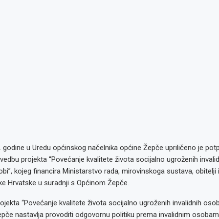
 godine u Uredu općinskog načelnika općine Žepče upriličeno je potp
edbu projekta “Povećanje kvalitete života socijalno ugroženih invali
bi”, kojeg financira Ministarstvo rada, mirovinskoga sustava, obitelji 
ike Hrvatske u suradnji s Općinom Žepče.
ojekta “Povećanje kvalitete života socijalno ugroženih invalidnih oso
epče nastavlja provoditi odgovornu politiku prema invalidnim osoba