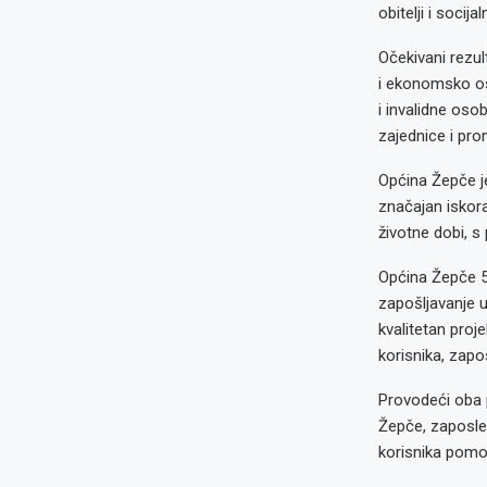
obitelji i socij
Očekivani rezult
i ekonomsko osn
i invalidne oso
zajednice i pro
Općina Žepče je
značajan iskor
životne dobi, 
Općina Žepče 5
zapošljavanje u
kvalitetan pro
korisnika, zapos
Provodeći oba 
Žepče, zaposle
korisnika pomo