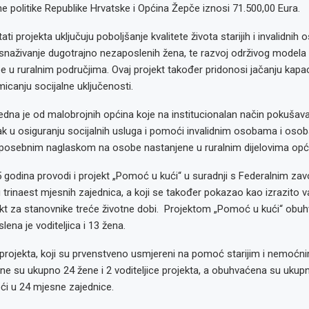
alne politike Republike Hrvatske i Općina Žepče iznosi 71.500,00 Eura.
ati projekta uključuju poboljšanje kvalitete života starijih i invalidnih 
aživanje dugotrajno nezaposlenih žena, te razvoj održivog modela s
be u ruralnim područjima. Ovaj projekt također pridonosi jačanju kapac
micanju socijalne uključenosti.
dna je od malobrojnih općina koje na institucionalan način pokušavaj
ak u osiguranju socijalnih usluga i pomoći invalidnim osobama i oso
s posebnim naglaskom na osobe nastanjene u ruralnim dijelovima opć
 godina provodi i projekt „Pomoć u kući“ u suradnji s Federalnim z
 trinaest mjesnih zajednica, a koji se također pokazao kao izrazito v
jekt za stanovnike treće životne dobi. Projektom „Pomoć u kući“ obu
lena je voditeljica i 13 žena.
projekta, koji su prvenstveno usmjereni na pomoć starijim i nemoćn
ne su ukupno 24 žene i 2 voditeljice projekta, a obuhvaćena su ukup
ći u 24 mjesne zajednice.