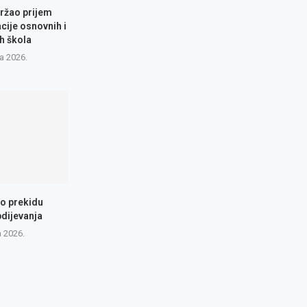
ržao prijem
cije osnovnih i
h škola
a 2026.
 o prekidu
dijevanja
a 2026.