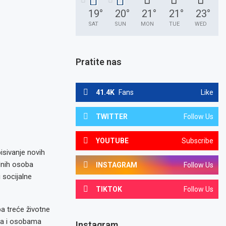
19
°
20
°
21
°
21
°
23
°
SAT
SUN
MON
TUE
WED
Pratite nas
41.4K
Fans
Like
TWITTER
Follow Us
YOUTUBE
Subscribe
isivanje novih
dnih osoba
INSTAGRAM
Follow Us
i socijalne
TIKTOK
Follow Us
ba treće životne
ma i osobama
Instagram