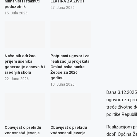
humanist i istaknuti
LEKTIRA ZA ŽIVOT
poduzetnik
27. Juna 2026.
15. Jula 2026.
Načelnik održao
Potpisani ugovori za
prijem učenika
realizaciju projekata
generacije osnovnih i
Omladinske banke
srednjih škola
Žepče za 2026.
godinu
22. Juna 2026.
10. Juna 2026.
Dana 3.12.2025.
ugovora za prov
treće životne do
politike Republ
Realizacijom pr
Obavijest o prekidu
Obavijest o prekidu
vodosnabdijevanja
vodosnabdijevanja
dobi” Općina Ž