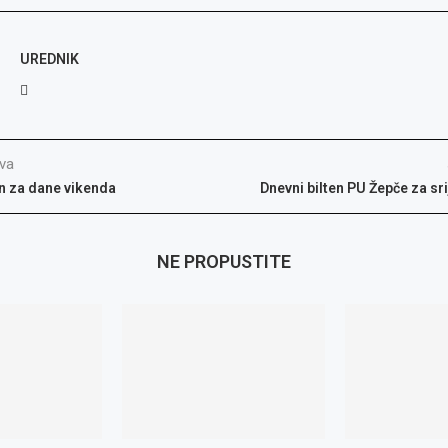
UREDNIK
va
en za dane vikenda
Dnevni bilten PU Žepče za sr
NE PROPUSTITE