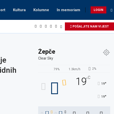
ort
Kultura
Kolumne
In memoriam
LOGIN
POŠALJITE NAM VIJEST
Žepče
je
Clear Sky
idnih
2%
79%
1.3km/h
C
19
°
°
19
°
19