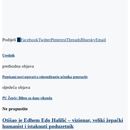
Podijeli
0
Facebook
Twitter
Pinterest
Threads
Bluesky
Email
Urednik
prethodna objava
Potpisani novi ugovori o stipendiranju učenika generacije
sljedeća objava
PU Žepče: Bilten za dane vikenda
Ne propustite
Otišao je Edhem Edo Halilić – vizionar, veliki žepački
humanist i istaknuti poduzetnik