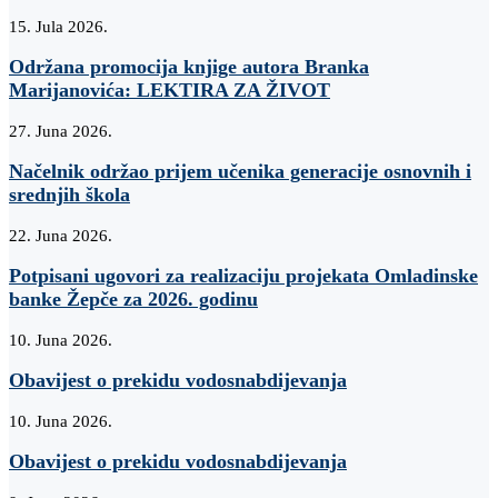
15. Jula 2026.
Održana promocija knjige autora Branka
Marijanovića: LEKTIRA ZA ŽIVOT
27. Juna 2026.
Načelnik održao prijem učenika generacije osnovnih i
srednjih škola
22. Juna 2026.
Potpisani ugovori za realizaciju projekata Omladinske
banke Žepče za 2026. godinu
10. Juna 2026.
Obavijest o prekidu vodosnabdijevanja
10. Juna 2026.
Obavijest o prekidu vodosnabdijevanja