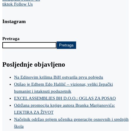
tiktok
Follow Us
Instagram
Pretraga
Pretraga
Posljednje objavljeno
Na Edinovim krilima BiH ostvarila prvu pobjedu
Otišao je Edhem Edo Halilić – vizionar, veliki žepački
humanist i istaknuti poduzetnik
EXCEL ASSEMBLIES BH D.O.O.: OGLAS ZA POSAO
Održana promocija knjige autora Branka Marijanovića:
LEKTIRA ZA ŽIVOT
Načelnik održao prijem učenika generacije osnovnih i srednjih
škola