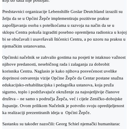
koji do sada nije postojao.
Predstavnici organizacije Lebenshilfe Goslar Deutchland izrazili su
želju da se u Općini Žepče implementiraju pozitivne prakse
zapošljavanja osoba s poteškoćama u razvoja na način da se u
sklopu Centra pokuša izgraditi posebno opremljena radionica u kojoj
bi se obučavali i usavršavali štićenici Centra, a po uzoru na praksu u
njemačkim ustanovama.
Općinski načelnik se zahvalio gostima na posjeti te istaknuo važnost
njihove predanosti, nesebičnog rada i zalaganja za dobrobit
korisnika Centra. Naglasio je kako njihova posvećenost uvelike
doprinosi ostvarenju vizije Općine Žepče da Centar postane snažna
edukacijsko-rehabilitacijska i pedagoška ustanova, koja pruža
sigurno, toplo i podržavajuće okruženje za najosjetljivije članove
društva – ne samo s područja Žepča, već i cijele Zeničko-dobojske
županije. Ovom prilikom Načelnik je potvrdio svoju opredijeljenost
ka realizaciji prezentiranih ideja u Općini Žepče.
Sastanku su također nazočili: Georg Schiel njemački humanitarac