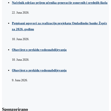
Načelnik održao prijem učenika generacije osnovnih i srednjih škola
22. Juna 2026.
Potpisani ugovori za realizaciju projekata Omladinske banke Žepče
za 2026. godinu
10. Juna 2026.
Obavijest o prekidu vodosnabdijevanja
10. Juna 2026.
Obavijest o prekidu vodosnabdijevanja
9. Juna 2026.
Sponzorirano