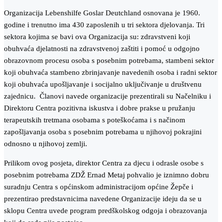
Organizacija Lebenshilfe Goslar Deutchland osnovana je 1960.
godine i trenutno ima 430 zaposlenih u tri sektora djelovanja. Tri
sektora kojima se bavi ova Organizacija su: zdravstveni koji
obuhvaća djelatnosti na zdravstvenoj zaštiti i pomoć u odgojno
obrazovnom procesu osoba s posebnim potrebama, stambeni sektor
koji obuhvaća stambeno zbrinjavanje navedenih osoba i radni sektor
koji obuhvaća upošljavanje i socijalno uključivanje u društvenu
zajednicu. Članovi navede organizacije prezentirali su Načelniku i
Direktoru Centra pozitivna iskustva i dobre prakse u pružanju
terapeutskih tretmana osobama s poteškoćama i s načinom
zapošljavanja osoba s posebnim potrebama u njihovoj pokrajini
odnosno u njihovoj zemlji.
Prilikom ovog posjeta, direktor Centra za djecu i odrasle osobe s
posebnim potrebama ZDŽ Ernad Metaj pohvalio je iznimno dobru
suradnju Centra s općinskom administracijom općine Žepče i
prezentirao predstavnicima navedene Organizacije ideju da se u
sklopu Centra uvede program predškolskog odgoja i obrazovanja