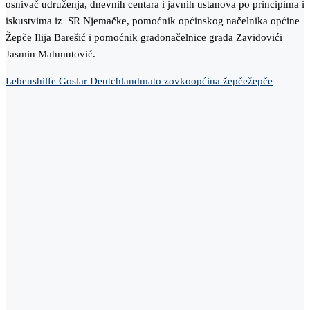
osnivač udruženja, dnevnih centara i javnih ustanova po principima i
iskustvima iz SR Njemačke, pomoćnik općinskog načelnika općine
Žepče Ilija Barešić i pomoćnik gradonačelnice grada Zavidovići
Jasmin Mahmutović.
Lebenshilfe Goslar Deutchland
mato zovko
općina žepče
žepče