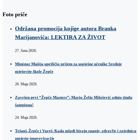
Foto priče
Održana promocija knjige autora Branka
Marijanovića: LEKTIRA ZA ŽIVOT
27. Juna 2026.
Ministar Mušija upriličio prijem za uspješne učenike Srednje
mješovite škole Žepče
26. Maja 2026.
Završen prvi “Žepče Masters”: Mario Željo Milošević odnio titulu
šampiona!
24. Maja 2026.
Tešanj, Žepče i Vareš: Kada mladi biraju znanje, zdravlje i zajednicu
umjesto improvizacije