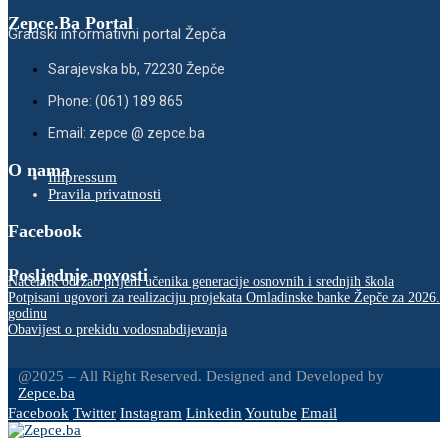
Zepce.Ba Portal
Gradski informativni portal Žepča
Sarajevska bb, 72230 Žepče
Phone: (061) 189 865
Email: zepce @ zepce.ba
O nama
Impressum
Pravila privatnosti
Facebook
Posljednje novosti
Načelnik održao prijem učenika generacije osnovnih i srednjih škola
Potpisani ugovori za realizaciju projekata Omladinske banke Žepče za 2026.
godinu
Obavijest o prekidu vodosnabdijevanja
@2025 – All Right Reserved. Designed and Developed by
Zepce.ba
Facebook
Twitter
Instagram
Linkedin
Youtube
Email