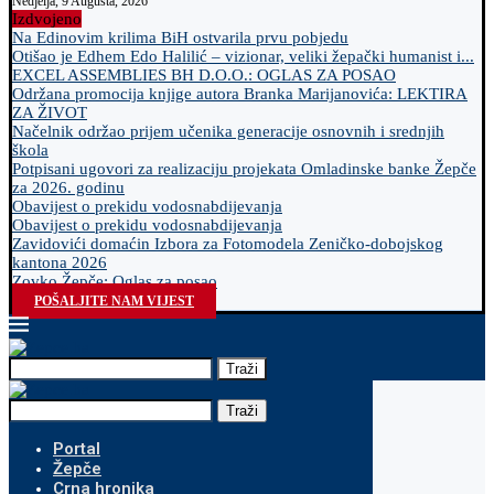
Nedjelja, 9 Augusta, 2026
Izdvojeno
Na Edinovim krilima BiH ostvarila prvu pobjedu
Otišao je Edhem Edo Halilić – vizionar, veliki žepački humanist i...
EXCEL ASSEMBLIES BH D.O.O.: OGLAS ZA POSAO
Održana promocija knjige autora Branka Marijanovića: LEKTIRA
ZA ŽIVOT
Načelnik održao prijem učenika generacije osnovnih i srednjih
škola
Potpisani ugovori za realizaciju projekata Omladinske banke Žepče
za 2026. godinu
Obavijest o prekidu vodosnabdijevanja
Obavijest o prekidu vodosnabdijevanja
Zavidovići domaćin Izbora za Fotomodela Zeničko-dobojskog
kantona 2026
Zovko Žepče: Oglas za posao
POŠALJITE NAM VIJEST
Traži
Traži
Portal
Žepče
Crna hronika