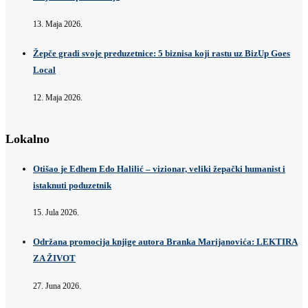
13. Maja 2026.
Žepče gradi svoje preduzetnice: 5 biznisa koji rastu uz BizUp Goes
Local
12. Maja 2026.
Lokalno
Otišao je Edhem Edo Halilić – vizionar, veliki žepački humanist i
istaknuti poduzetnik
15. Jula 2026.
Održana promocija knjige autora Branka Marijanovića: LEKTIRA
ZA ŽIVOT
27. Juna 2026.