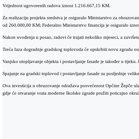
Vrijednost ugovorenih radova iznosi 1.216.667,15 KM.
Za realizaciju projekta sredstva je osiguralo Ministarstvo za obraz
od 260.000,00 KM; Federalno Ministarstvo financija je osiguralo iz
Nakon uvođenja u posao, radovi će trajati nekoliko mjeseci, a završet
Treća faza dogradnje gradskog toplovoda će opskrbiti novu zgradu osn
Vanjsko utopljavanje objekta i postavljanje fasade je također u tijek
Spajanje na gradski toplovod i postavljanje fasade su posljednje velike
Ova investicija u obrazovanje odražava posvećenost Općine Žepče ulag
gdje će otvaranje vrata moderne školske zgrade pružiti poticajno okruž