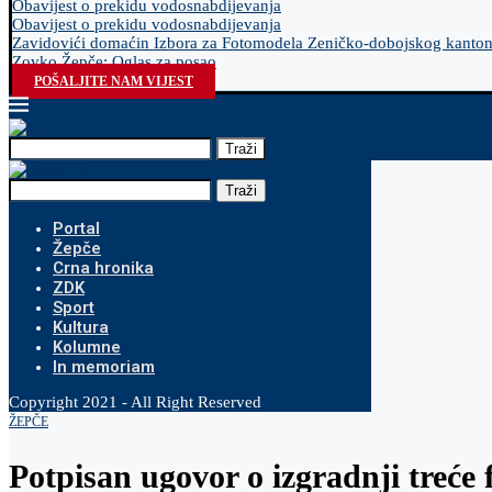
Obavijest o prekidu vodosnabdijevanja
Obavijest o prekidu vodosnabdijevanja
Zavidovići domaćin Izbora za Fotomodela Zeničko-dobojskog kanto
Zovko Žepče: Oglas za posao
POŠALJITE NAM VIJEST
Traži
Traži
Portal
Žepče
Crna hronika
ZDK
Sport
Kultura
Kolumne
In memoriam
Copyright 2021 - All Right Reserved
ŽEPČE
Potpisan ugovor o izgradnji treće