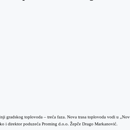
adnji gradskog toplovoda – treća faza. Nova trasa toplovoda vodi u „No
vko i direktor poduzeća Proming d.o.o. Žepče Drago Markanović.