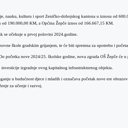
ovanje, nauku, kulturu i sport Zeničko-dobojskog kantona u iznosu od 6
nos od 190.000,00 KM, a Općina Žepče iznos od 166.667,15 KM.
ak se očekuje u prvoj polovini 2024.godine.
ovne škole gradskim grijanjem, te će biti spremna za upotrebu i počet
u. Do početka nove 2024/25. školske godine, nova zgrada OŠ Žepče će u 
 investicije izgradnje ovog kapitalnog infrastrukturnog objekta.
anju u budućnost djece i mladih i označava početak nove ere obrazovanj
enje za učenje i razvoj.