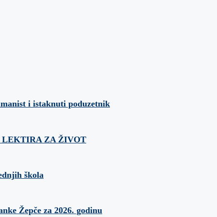
umanist i istaknuti poduzetnik
ća: LEKTIRA ZA ŽIVOT
ednjih škola
banke Žepče za 2026. godinu