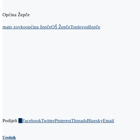
Općina Žepče
mato zovko
općina žepče
OŠ Žepče
Toplovod
žepče
Podijeli
0
Facebook
Twitter
Pinterest
Threads
Bluesky
Email
Urednik