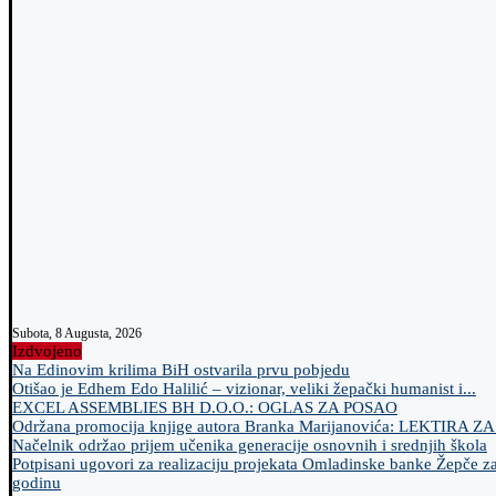
Subota, 8 Augusta, 2026
Izdvojeno
Na Edinovim krilima BiH ostvarila prvu pobjedu
Otišao je Edhem Edo Halilić – vizionar, veliki žepački humanist i...
EXCEL ASSEMBLIES BH D.O.O.: OGLAS ZA POSAO
Održana promocija knjige autora Branka Marijanovića: LEKTIRA Z
Načelnik održao prijem učenika generacije osnovnih i srednjih škola
Potpisani ugovori za realizaciju projekata Omladinske banke Žepče z
godinu