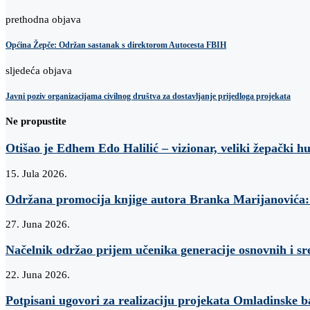
prethodna objava
Općina Žepče: Održan sastanak s direktorom Autocesta FBIH
sljedeća objava
Javni poziv organizacijama civilnog društva za dostavljanje prijedloga projekata
Ne propustite
Otišao je Edhem Edo Halilić – vizionar, veliki žepački h
15. Jula 2026.
Održana promocija knjige autora Branka Marijanovi
27. Juna 2026.
Načelnik održao prijem učenika generacije osnovnih i sr
22. Juna 2026.
Potpisani ugovori za realizaciju projekata Omladinske 