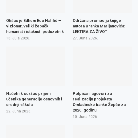
Otišao je Edhem Edo Halilić –
Održana promocija knjige
vizionar, veliki žepački
autora Branka Marijanovića:
humanist i istaknuti poduzetnik
LEKTIRA ZA ŽIVOT
15. Jula 2026.
27. Juna 2026.
Načelnik održao prijem
Potpisani ugovori za
učenika generacije osnovnih i
realizaciju projekata
srednjih škola
Omladinske banke Žepče za
2026. godinu
22. Juna 2026.
10. Juna 2026.