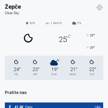
Žepče
Clear Sky
50%
1.6km/h
5%
°
25
C
25
°
°
25
24
°
23
°
19
°
21
°
22
°
FRI
SAT
SUN
MON
TUE
Pratite nas
41.4K
Fans
Like