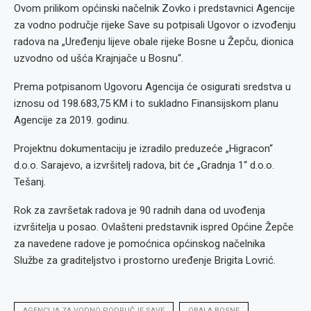
Ovom prilikom općinski načelnik Zovko i predstavnici Agencije
za vodno područje rijeke Save su potpisali Ugovor o izvođenju
radova na „Uređenju lijeve obale rijeke Bosne u Žepču, dionica
uzvodno od ušća Krajnjače u Bosnu“.
Prema potpisanom Ugovoru Agencija će osigurati sredstva u
iznosu od 198.683,75 KM i to sukladno Finansijskom planu
Agencije za 2019. godinu.
Projektnu dokumentaciju je izradilo preduzeće „Higracon“
d.o.o. Sarajevo, a izvršitelj radova, bit će „Gradnja 1“ d.o.o.
Tešanj.
Rok za završetak radova je 90 radnih dana od uvođenja
izvršitelja u posao. Ovlašteni predstavnik ispred Općine Žepče
za navedene radove je pomoćnica općinskog načelnika
Službe za graditeljstvo i prostorno uređenje Brigita Lovrić.
AGENCIJA ZA VODNO PODRUČJE SAVE
OBALA BOSNE