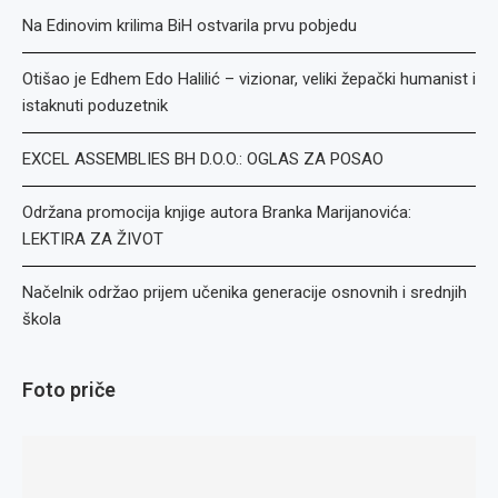
Na Edinovim krilima BiH ostvarila prvu pobjedu
Otišao je Edhem Edo Halilić – vizionar, veliki žepački humanist i
istaknuti poduzetnik
EXCEL ASSEMBLIES BH D.O.O.: OGLAS ZA POSAO
Održana promocija knjige autora Branka Marijanovića:
LEKTIRA ZA ŽIVOT
Načelnik održao prijem učenika generacije osnovnih i srednjih
škola
Foto priče