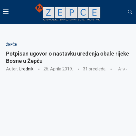
ŽEPČE
Potpisan ugovor o nastavku uređenja obale rijeke
Bosne u Žepču
Autor:
Urednik
26. Aprila 2019.
31
pregleda
A+
A-