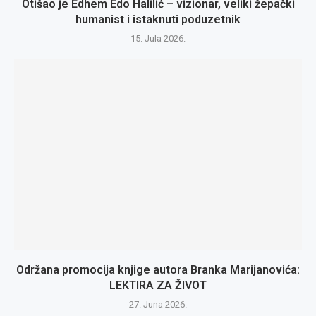
Otišao je Edhem Edo Halilić – vizionar, veliki žepački
humanist i istaknuti poduzetnik
15. Jula 2026.
Održana promocija knjige autora Branka Marijanovića:
LEKTIRA ZA ŽIVOT
27. Juna 2026.