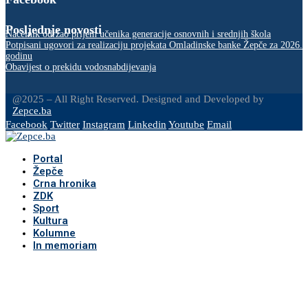
Posljednje novosti
Načelnik održao prijem učenika generacije osnovnih i srednjih škola
Potpisani ugovori za realizaciju projekata Omladinske banke Žepče za 2026.
godinu
Obavijest o prekidu vodosnabdijevanja
@2025 – All Right Reserved. Designed and Developed by
Zepce.ba
Facebook
Twitter
Instagram
Linkedin
Youtube
Email
Portal
Žepče
Crna hronika
ZDK
Sport
Kultura
Kolumne
In memoriam