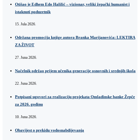
Otišao je Edhem Edo Halilić – vizionar, veliki žepački humanist i
istaknuti poduzetnik
15. Jula 2026.
Održana promocija knjige autora Branka Marijanovića: LEKTIRA
ZA ŽIVOT
27. Juna 2026.
Načelnik održao prijem učenika generacije osnovnih i srednjih škola
22. Juna 2026.
Potpisani ugovori za realizaciju projekata Omladinske banke Žepče
za 2026. godinu
10. Juna 2026.
Obavijest o prekidu vodosnabdijevanja