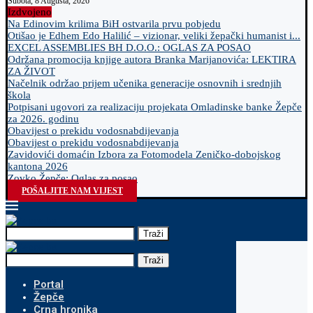
Subota, 8 Augusta, 2026
Izdvojeno
Na Edinovim krilima BiH ostvarila prvu pobjedu
Otišao je Edhem Edo Halilić – vizionar, veliki žepački humanist i...
EXCEL ASSEMBLIES BH D.O.O.: OGLAS ZA POSAO
Održana promocija knjige autora Branka Marijanovića: LEKTIRA
ZA ŽIVOT
Načelnik održao prijem učenika generacije osnovnih i srednjih
škola
Potpisani ugovori za realizaciju projekata Omladinske banke Žepče
za 2026. godinu
Obavijest o prekidu vodosnabdijevanja
Obavijest o prekidu vodosnabdijevanja
Zavidovići domaćin Izbora za Fotomodela Zeničko-dobojskog
kantona 2026
Zovko Žepče: Oglas za posao
POŠALJITE NAM VIJEST
Traži
Traži
Portal
Žepče
Crna hronika