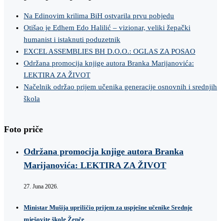
Na Edinovim krilima BiH ostvarila prvu pobjedu
Otišao je Edhem Edo Halilić – vizionar, veliki žepački
humanist i istaknuti poduzetnik
EXCEL ASSEMBLIES BH D.O.O.: OGLAS ZA POSAO
Održana promocija knjige autora Branka Marijanovića:
LEKTIRA ZA ŽIVOT
Načelnik održao prijem učenika generacije osnovnih i srednjih
škola
Foto priče
Održana promocija knjige autora Branka
Marijanovića: LEKTIRA ZA ŽIVOT
27. Juna 2026.
Ministar Mušija upriličio prijem za uspješne učenike Srednje
mješovite škole Žepče