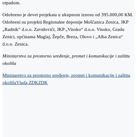
otpadom.
Odobreno je devet projekata u ukupnom iznosu od 395.000,00 KM.
Odobreni su projekti Regionalne deponije Mošćanica Zenica, JKP
„Radnik“ d.o.o. Zavidovići, JKP „Visoko“ d.o.o. Visoko, Gradu
Zenici, općinama Maglaj, Žepče, Breza, Olovo i „Alba Zenica“
d.o.o. Zenica.
Ministarstvo za prostorno uređenje, promet i komunikacije i zaštitu
okoliša
Ministarstvo za prostorno uređenje, promet i komunikacije i zaštitu
okoliša
Vlada ZDK
ZDK