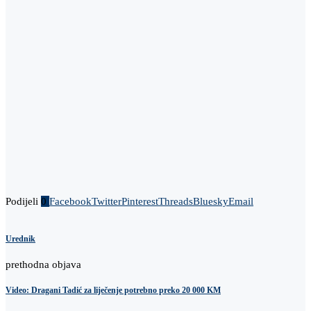
Podijeli
0
Facebook
Twitter
Pinterest
Threads
Bluesky
Email
Urednik
prethodna objava
Video: Dragani Tadić za liječenje potrebno preko 20 000 KM