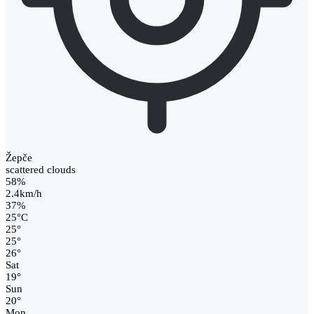
Žepče
scattered clouds
58%
2.4km/h
37%
25
°
C
25
°
25
°
26
°
Sat
19
°
Sun
20
°
Mon