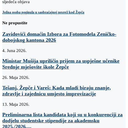
sljedeća objava
Jedna osoba poginula u saobraćajnoj nesreći kod Žepča
Ne propustite
Zavidovići domaćin Izbora za Fotomodela Zeničko-
dobojskog kantona 2026
4. Juna 2026.
Ministar Mušija upriličio prijem za uspješne učenike
Srednje mješovite škole Žepče
26. Maja 2026.
Tešanj, Žepče i Vareš: Kada mladi biraju znanje,
zdravlje i zajednicu umjesto improvizacije
13. Maja 2026.
Preliminarna lista kandidata koji su u konkurenciji za
dodjelu studentske stipendije za akademsku
2025./2026....