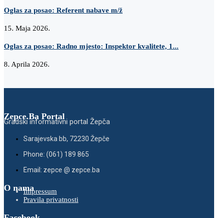
Oglas za posao: Referent nabave m/ž
15. Maja 2026.
Oglas za posao: Radno mjesto: Inspektor kvalitete, 1...
8. Aprila 2026.
Zepce.Ba Portal
Gradski informativni portal Žepča
Sarajevska bb, 72230 Žepče
Phone: (061) 189 865
Email: zepce @ zepce.ba
O nama
Impressum
Pravila privatnosti
Facebook