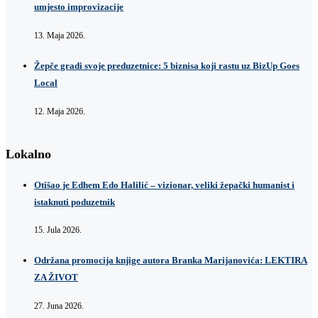
umjesto improvizacije
13. Maja 2026.
Žepče gradi svoje preduzetnice: 5 biznisa koji rastu uz BizUp Goes
Local
12. Maja 2026.
Lokalno
Otišao je Edhem Edo Halilić – vizionar, veliki žepački humanist i
istaknuti poduzetnik
15. Jula 2026.
Održana promocija knjige autora Branka Marijanovića: LEKTIRA
ZA ŽIVOT
27. Juna 2026.