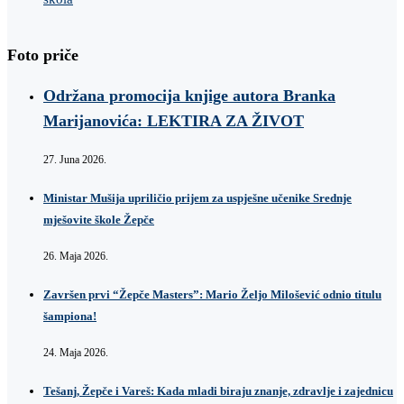
Foto priče
Održana promocija knjige autora Branka
Marijanovića: LEKTIRA ZA ŽIVOT
27. Juna 2026.
Ministar Mušija upriličio prijem za uspješne učenike Srednje
mješovite škole Žepče
26. Maja 2026.
Završen prvi “Žepče Masters”: Mario Željo Milošević odnio titulu
šampiona!
24. Maja 2026.
Tešanj, Žepče i Vareš: Kada mladi biraju znanje, zdravlje i zajednicu