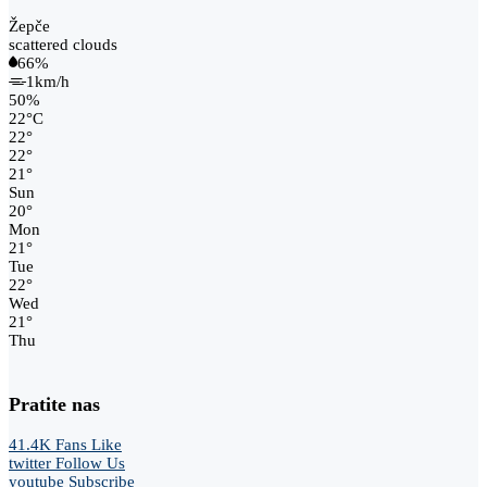
Žepče
scattered clouds
66%
1km/h
50%
22
°
C
22
°
22
°
21
°
Sun
20
°
Mon
21
°
Tue
22
°
Wed
21
°
Thu
Pratite nas
41.4K
Fans
Like
twitter
Follow Us
youtube
Subscribe