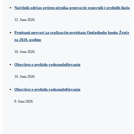
Načelnik održao prijem učenika generacije osnovnih i srednjih škola
22. Juna 2026.
Potpisani ugovori za realizaciju projekata Omladinske banke Žepče
za 2026. godinu
10. Juna 2026.
Obavijest o prekidu vodosnabdijevanja
10. Juna 2026.
Obavijest o prekidu vodosnabdijevanja
9. Juna 2026.