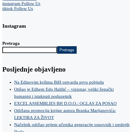
instagram
Follow Us
tiktok
Follow Us
Instagram
Pretraga
Pretraga
Posljednje objavljeno
Na Edinovim krilima BiH ostvarila prvu pobjedu
Otišao je Edhem Edo Halilić – vizionar, veliki žepački
humanist i istaknuti poduzetnik
EXCEL ASSEMBLIES BH D.O.O.: OGLAS ZA POSAO
Održana promocija knjige autora Branka Marijanovića:
LEKTIRA ZA ŽIVOT
Načelnik održao prijem učenika generacije osnovnih i srednjih
škola