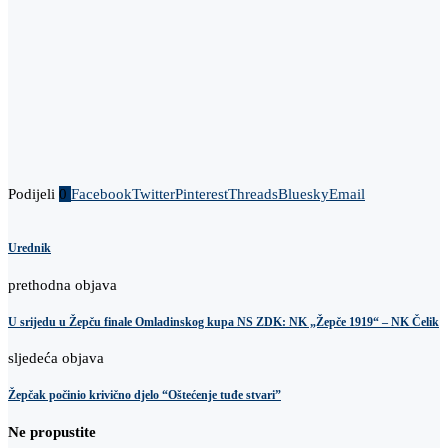
Podijeli
0
Facebook
Twitter
Pinterest
Threads
Bluesky
Email
Urednik
prethodna objava
U srijedu u Žepču finale Omladinskog kupa NS ZDK: NK „Žepče 1919“ – NK Čelik
sljedeća objava
Žepčak počinio krivično djelo “Oštećenje tuđe stvari”
Ne propustite