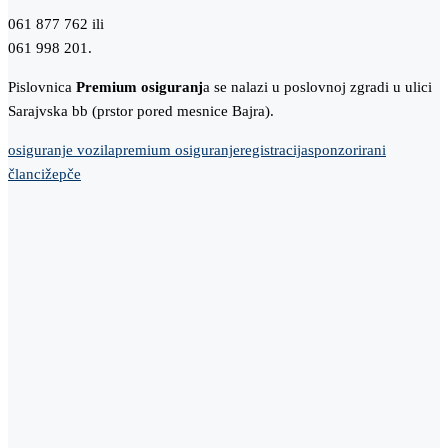
061 877 762 ili
061 998 201.
Pislovnica
Premium osiguranj
a se nalazi u poslovnoj zgradi u ulici
Sarajvska bb (prstor pored mesnice Bajra).
osiguranje vozila
premium osiguranje
registracija
sponzorirani
članci
žepče