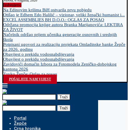
Subota, 8 Augusta, 2026
Izdvojeno
Na Edinovim krilima BiH ostvarila prvu pobjedu
Otišao je Edhem Edo Halilić – vizionar, veliki žepački humanist i...
EXCEL ASSEMBLIES BH D.O.O.: OGLAS ZA POSAO
Održana promocija knjige autora Branka Marijanovića: LEKTIRA
ZA ŽIVOT
Načelnik održao prijem učenika generacije osnovnih i srednjih
škola
Potpisani ugovori za realizaciju projekata Omladinske banke Žepče
za 2026. godinu
Obavijest o prekidu vodosnabdijevanja
Obavijest o prekidu vodosnabdijevanja
Zavidovići domaćin Izbora za Fotomodela Zeničko-dobojskog
kantona 2026
Zovko Žepče: Oglas za posao
POŠALJITE NAM VIJEST
Traži
Traži
Portal
Žepče
Crna hronika