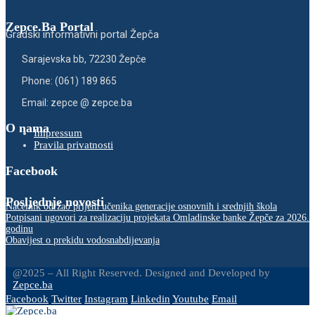
Zepce.Ba Portal
Gradski informativni portal Žepča
Sarajevska bb, 72230 Žepče
Phone: (061) 189 865
Email: zepce @ zepce.ba
O nama
Impressum
Pravila privatnosti
Facebook
Posljednje novosti
Načelnik održao prijem učenika generacije osnovnih i srednjih škola
Potpisani ugovori za realizaciju projekata Omladinske banke Žepče za 2026.
godinu
Obavijest o prekidu vodosnabdijevanja
@2025 – All Right Reserved. Designed and Developed by
Zepce.ba
Facebook
Twitter
Instagram
Linkedin
Youtube
Email