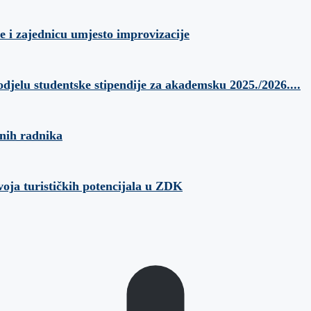
e i zajednicu umjesto improvizacije
odjelu studentske stipendije za akademsku 2025./2026....
anih radnika
voja turističkih potencijala u ZDK