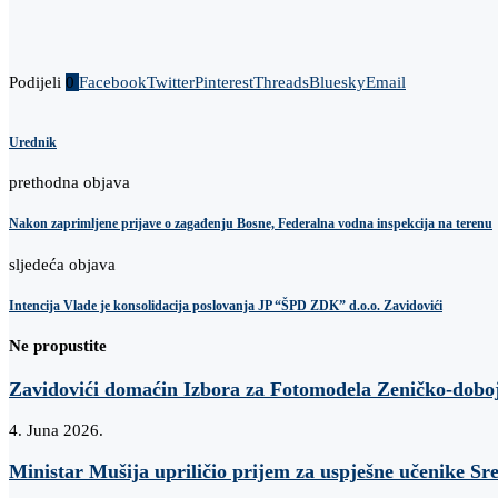
Podijeli
0
Facebook
Twitter
Pinterest
Threads
Bluesky
Email
Urednik
prethodna objava
Nakon zaprimljene prijave o zagađenju Bosne, Federalna vodna inspekcija na terenu
sljedeća objava
Intencija Vlade je konsolidacija poslovanja JP “ŠPD ZDK” d.o.o. Zavidovići
Ne propustite
Zavidovići domaćin Izbora za Fotomodela Zeničko-dobo
4. Juna 2026.
Ministar Mušija upriličio prijem za uspješne učenike Sr