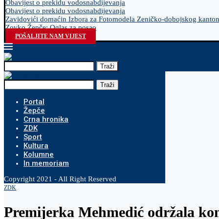
Obavijest o prekidu vodosnabdijevanja
Obavijest o prekidu vodosnabdijevanja
Zavidovići domaćin Izbora za Fotomodela Zeničko-dobojskog kanto
Zovko Žepče: Oglas za posao
POŠALJITE NAM VIJEST
Traži
Traži
Portal
Žepče
Crna hronika
ZDK
Sport
Kultura
Kolumne
In memoriam
Copyright 2021 - All Right Reserved
ZDK
Premijerka Mehmedić održala kons