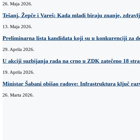
26. Maja 2026.
Tešanj, Žepče i Vareš: Kada mladi biraju znanje, zdravlj
13. Maja 2026.
Preliminarna lista kandidata koji su u konkurenciji za d
29. Aprila 2026.
U akciji suzbijanja rada na crno u ZDK zatečeno 18 str
19. Aprila 2026.
Ministar Šabani obišao radove: Infrastruktura ključ raz
26. Marta 2026.