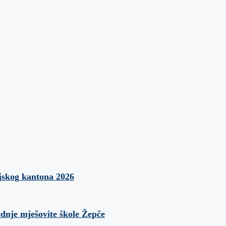
jskog kantona 2026
ednje mješovite škole Žepče