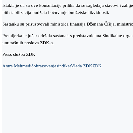
Istakla je da su ove konsultacije prilika da se sagledaju stavovi i zah
biti stabilizacija budžeta i očuvanje budžetske likvidnosti.
Sastanku su prisustvovali ministrica finansija Dženana Čišija, ministr
Premijerka je jučer održala sastanak s predstavnicima Sindikalne orga
unutrašnjih poslova ZDK-a.
Press služba ZDK
Amra Mehmedić
obrazovanje
sindikat
Vlada ZDK
ZDK