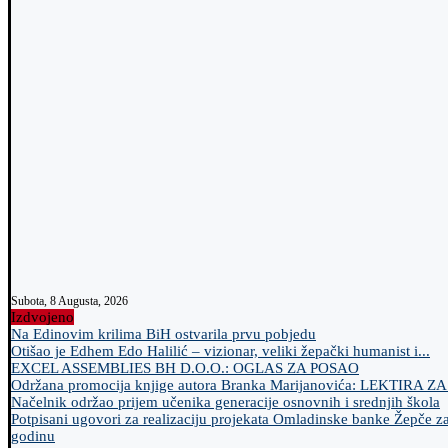
Subota, 8 Augusta, 2026
Izdvojeno
Na Edinovim krilima BiH ostvarila prvu pobjedu
Otišao je Edhem Edo Halilić – vizionar, veliki žepački humanist i...
EXCEL ASSEMBLIES BH D.O.O.: OGLAS ZA POSAO
Održana promocija knjige autora Branka Marijanovića: LEKTIRA Z
Načelnik održao prijem učenika generacije osnovnih i srednjih škola
Potpisani ugovori za realizaciju projekata Omladinske banke Žepče z
godinu