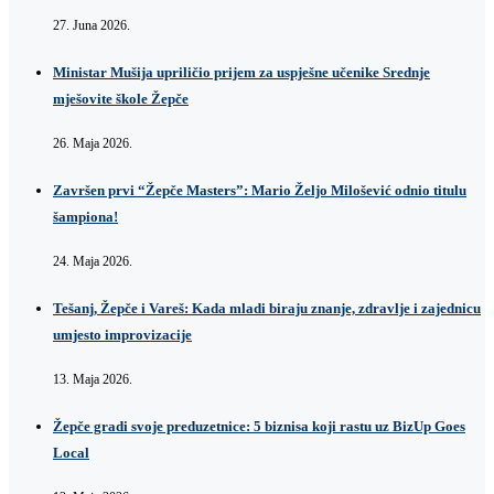
27. Juna 2026.
Ministar Mušija upriličio prijem za uspješne učenike Srednje
mješovite škole Žepče
26. Maja 2026.
Završen prvi “Žepče Masters”: Mario Željo Milošević odnio titulu
šampiona!
24. Maja 2026.
Tešanj, Žepče i Vareš: Kada mladi biraju znanje, zdravlje i zajednicu
umjesto improvizacije
13. Maja 2026.
Žepče gradi svoje preduzetnice: 5 biznisa koji rastu uz BizUp Goes
Local