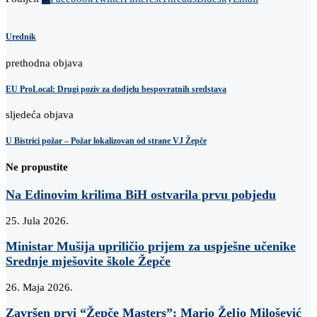
Urednik
prethodna objava
EU ProLocal: Drugi poziv za dodjelu bespovratnih sredstava
sljedeća objava
U Bistrici požar – Požar lokalizovan od strane VJ Žepče
Ne propustite
Na Edinovim krilima BiH ostvarila prvu pobjedu
25. Jula 2026.
Ministar Mušija upriličio prijem za uspješne učenike
Srednje mješovite škole Žepče
26. Maja 2026.
Završen prvi “Žepče Masters”: Mario Željo Milošević