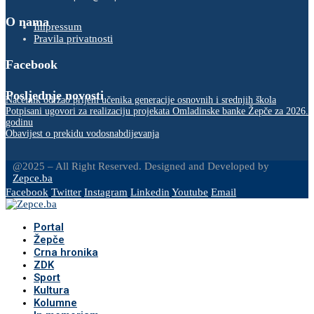
O nama
Impressum
Pravila privatnosti
Facebook
Posljednje novosti
Načelnik održao prijem učenika generacije osnovnih i srednjih škola
Potpisani ugovori za realizaciju projekata Omladinske banke Žepče za 2026.
godinu
Obavijest o prekidu vodosnabdijevanja
@2025 – All Right Reserved. Designed and Developed by
Zepce.ba
Facebook
Twitter
Instagram
Linkedin
Youtube
Email
Portal
Žepče
Crna hronika
ZDK
Sport
Kultura
Kolumne