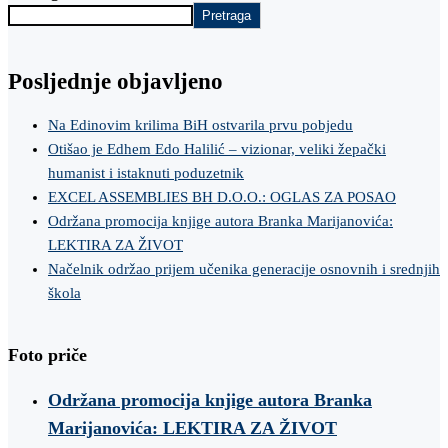
Pretraga
Posljednje objavljeno
Na Edinovim krilima BiH ostvarila prvu pobjedu
Otišao je Edhem Edo Halilić – vizionar, veliki žepački
humanist i istaknuti poduzetnik
EXCEL ASSEMBLIES BH D.O.O.: OGLAS ZA POSAO
Održana promocija knjige autora Branka Marijanovića:
LEKTIRA ZA ŽIVOT
Načelnik održao prijem učenika generacije osnovnih i srednjih
škola
Foto priče
Održana promocija knjige autora Branka
Marijanovića: LEKTIRA ZA ŽIVOT