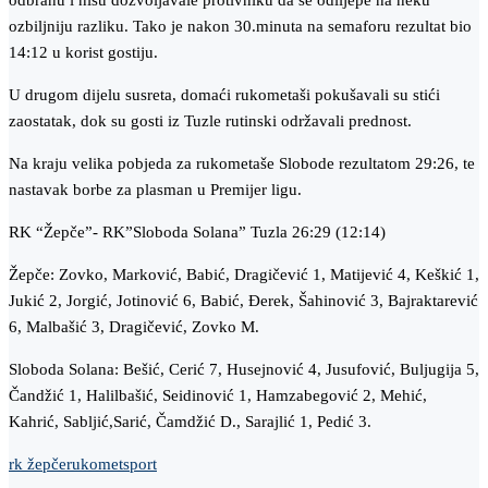
odbranu i nisu dozvoljavale protivniku da se odlijepe na neku
ozbiljniju razliku. Tako je nakon 30.minuta na semaforu rezultat bio
14:12 u korist gostiju.
U drugom dijelu susreta, domaći rukometaši pokušavali su stići
zaostatak, dok su gosti iz Tuzle rutinski održavali prednost.
Na kraju velika pobjeda za rukometaše Slobode rezultatom 29:26, te
nastavak borbe za plasman u Premijer ligu.
RK “Žepče”- RK”Sloboda Solana” Tuzla 26:29 (12:14)
Žepče: Zovko, Marković, Babić, Dragičević 1, Matijević 4, Keškić 1,
Jukić 2, Jorgić, Jotinović 6, Babić, Đerek, Šahinović 3, Bajraktarević
6, Malbašić 3, Dragičević, Zovko M.
Sloboda Solana: Bešić, Cerić 7, Husejnović 4, Jusufović, Buljugija 5,
Čandžić 1, Halilbašić, Seidinović 1, Hamzabegović 2, Mehić,
Kahrić, Sabljić,Sarić, Čamdžić D., Sarajlić 1, Pedić 3.
rk žepče
rukomet
sport