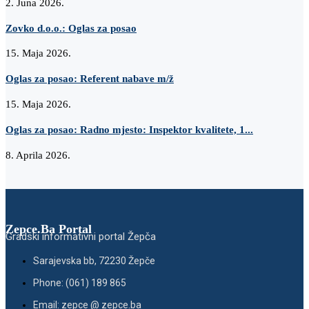
2. Juna 2026.
Zovko d.o.o.: Oglas za posao
15. Maja 2026.
Oglas za posao: Referent nabave m/ž
15. Maja 2026.
Oglas za posao: Radno mjesto: Inspektor kvalitete, 1...
8. Aprila 2026.
Zepce.Ba Portal
Gradski informativni portal Žepča
Sarajevska bb, 72230 Žepče
Phone: (061) 189 865
Email: zepce @ zepce.ba