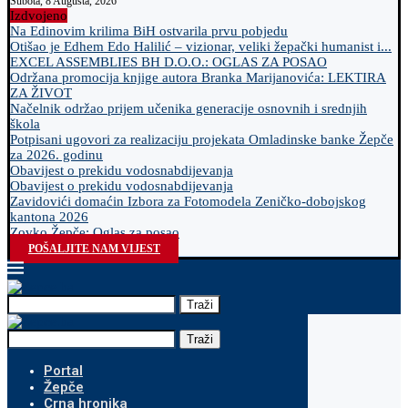
Subota, 8 Augusta, 2026
Izdvojeno
Na Edinovim krilima BiH ostvarila prvu pobjedu
Otišao je Edhem Edo Halilić – vizionar, veliki žepački humanist i...
EXCEL ASSEMBLIES BH D.O.O.: OGLAS ZA POSAO
Održana promocija knjige autora Branka Marijanovića: LEKTIRA
ZA ŽIVOT
Načelnik održao prijem učenika generacije osnovnih i srednjih
škola
Potpisani ugovori za realizaciju projekata Omladinske banke Žepče
za 2026. godinu
Obavijest o prekidu vodosnabdijevanja
Obavijest o prekidu vodosnabdijevanja
Zavidovići domaćin Izbora za Fotomodela Zeničko-dobojskog
kantona 2026
Zovko Žepče: Oglas za posao
POŠALJITE NAM VIJEST
Traži
Traži
Portal
Žepče
Crna hronika