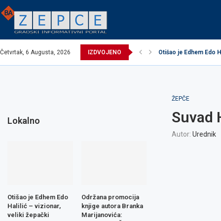
Četvrtak, 6 Augusta, 2026
IZDVOJENO
Otišao je Edhem Edo Hal
EXCEL ASSEMBLIES B
Održana promocija knj
Načelnik održao prijem
Potpisani ugovori za 
Obavijest o prekidu v
Obavijest o prekidu v
Zavidovići domaćin I
Zovko Žepče: Oglas z
ŽEPČE
Suvad H
Lokalno
Autor:
Urednik
Otišao je Edhem Edo
Održana promocija
Halilić – vizionar,
knjige autora Branka
veliki žepački
Marijanovića: