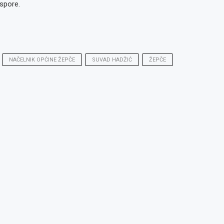
aspore.
NAČELNIK OPĆINE ŽEPČE
SUVAD HADŽIĆ
ŽEPČE