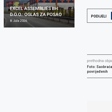
Oglas za posa
EXCEL ASSEMBLIES BH
Zovko Žepče: O
Zovko d.o.o.: O
Oglas za posao
mjesto: Inspekt
D.O.O.: OGLAS ZA POSAO
posao
posao
nabave m/ž
1...
PODIJELI
8. Jula 2026.
2. Juna 2026.
15. Maja 2026.
15. Maja 2026.
8. Aprila 2026.
prethodna obja
Foto: Saobraća
povrijeđenih