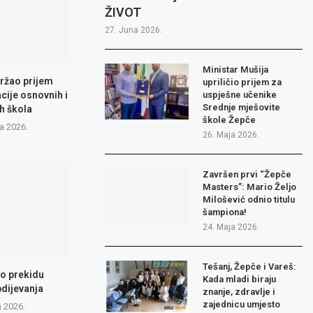
ŽIVOT
27. Juna 2026.
Ministar Mušija
ržao prijem
upriličio prijem za
cije osnovnih i
uspješne učenike
Srednje mješovite
h škola
škole Žepče
a 2026.
26. Maja 2026.
Završen prvi “Žepče
Masters”: Mario Željo
Milošević odnio titulu
šampiona!
24. Maja 2026.
Tešanj, Žepče i Vareš:
 o prekidu
Kada mladi biraju
dijevanja
znanje, zdravlje i
zajednicu umjesto
a 2026.