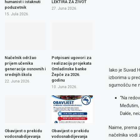
humanist i istaknuti
LEKTIRA ZA ŽIVOT
poduzetnik
27. Juna 2026.
15. Jula 2026.
Načelnik održao
Potpisani ugovori za
prijem učenika
realizaciju projekata
generacije osnovnih i
Omladinske banke
Iako je Suvad 
srednjih škola
Žepče za 2026.
izborima u pre
godinu
22. Juna 2026.
sgurnošću ne m
10. Juna 2026.
“Na redov
Međutim, 
Dakle, ne
Naime, prema p
Obavijest o prekidu
Obavijest o prekidu
načelnika vodi 
vodosnabdijevanja
vodosnabdijevanja