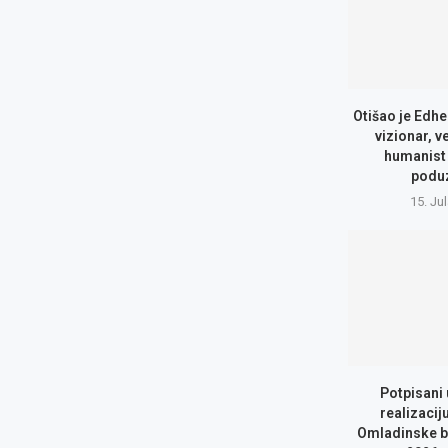
Otišao je Edhe
vizionar, v
humanist 
podu
15. Ju
Potpisani
realizacij
Omladinske b