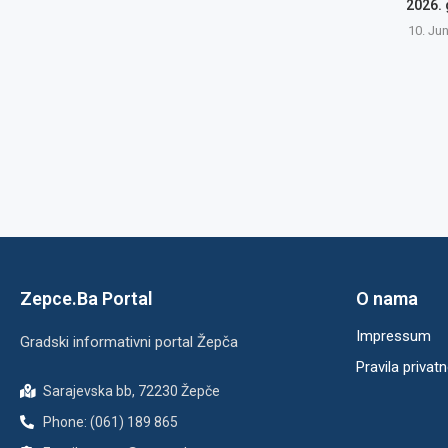
2026.
10. Ju
Zepce.Ba Portal
O nama
Impressum
Gradski informativni portal Žepča
Pravila privatn
Sarajevska bb, 72230 Žepče
Phone: (061) 189 865