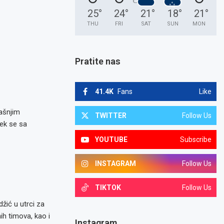
25
°
24
°
21
°
18
°
21
°
THU
FRI
SAT
SUN
MON
Pratite nas
41.4K
Fans
Like
ašnjim
TWITTER
Follow Us
ek se sa
YOUTUBE
Subscribe
INSTAGRAM
Follow Us
TIKTOK
Follow Us
žić u utrci za
ih timova, kao i
Instagram