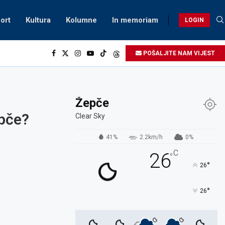
ort
Kultura
Kolumne
In memoriam
LOGIN
POŠALJITE NAM VIJEST
Žepče
epče?
Clear Sky
41%
2.2km/h
0%
C
26
°
°
26
°
26