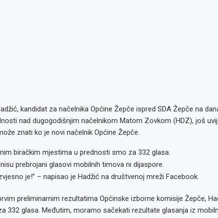
Hadžić, kandidat za načelnika Općine Žepče ispred SDA Žepče na dan
dnosti nad dugogodišnjim načelnikom Matom Zovkom (HDZ), još uvij
ože znati ko je novi načelnik Općine Žepče.
nim biračkim mjestima u prednosti smo za 332 glasa.
nisu prebrojani glasovi mobilnih timova ni dijaspore.
izvjesno je!” – napisao je Hadžić na društvenoj mreži Facebook.
rvim preliminarnim rezultatima Općinske izborne komisije Žepče, Had
za 332 glasa. Međutim, moramo sačekati rezultate glasanja iz mobiln