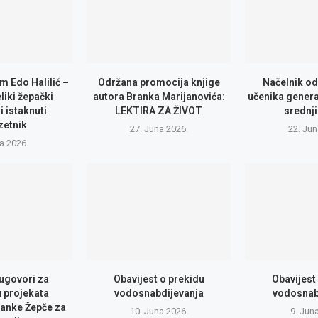
m Edo Halilić –
Održana promocija knjige
Načelnik od
eliki žepački
autora Branka Marijanovića:
učenika genera
i istaknuti
LEKTIRA ZA ŽIVOT
srednji
zetnik
27. Juna 2026.
22. Jun
la 2026.
 ugovori za
Obavijest o prekidu
Obavijest
u projekata
vodosnabdijevanja
vodosnab
anke Žepče za
10. Juna 2026.
9. Jun