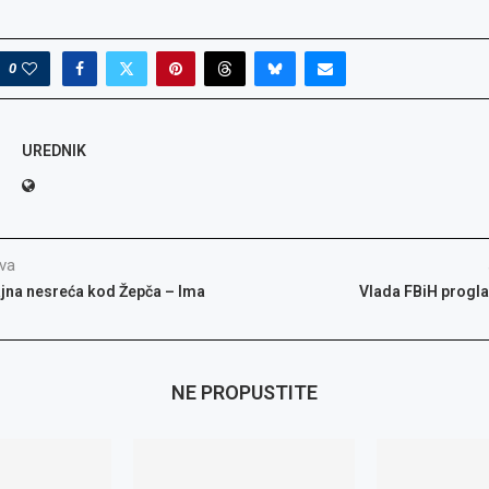
o: Radno
glas za
glas za
: Referent
or kvalitete,
0
UREDNIK
va
jna nesreća kod Žepča – Ima
Vlada FBiH progla
NE PROPUSTITE