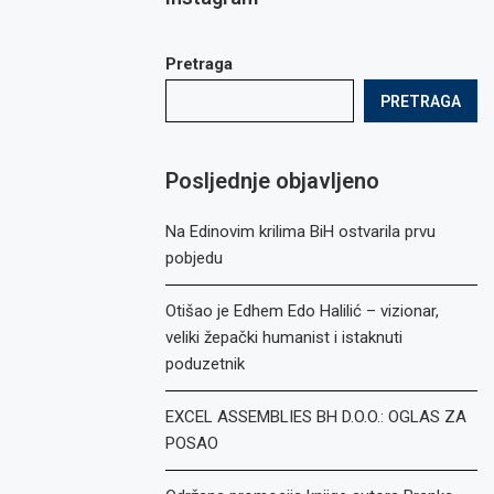
Pretraga
PRETRAGA
Posljednje objavljeno
Na Edinovim krilima BiH ostvarila prvu
pobjedu
Otišao je Edhem Edo Halilić – vizionar,
veliki žepački humanist i istaknuti
poduzetnik
EXCEL ASSEMBLIES BH D.O.O.: OGLAS ZA
POSAO