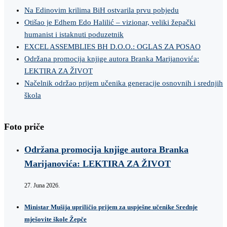
Na Edinovim krilima BiH ostvarila prvu pobjedu
Otišao je Edhem Edo Halilić – vizionar, veliki žepački
humanist i istaknuti poduzetnik
EXCEL ASSEMBLIES BH D.O.O.: OGLAS ZA POSAO
Održana promocija knjige autora Branka Marijanovića:
LEKTIRA ZA ŽIVOT
Načelnik održao prijem učenika generacije osnovnih i srednjih
škola
Foto priče
Održana promocija knjige autora Branka
Marijanovića: LEKTIRA ZA ŽIVOT
27. Juna 2026.
Ministar Mušija upriličio prijem za uspješne učenike Srednje
mješovite škole Žepče