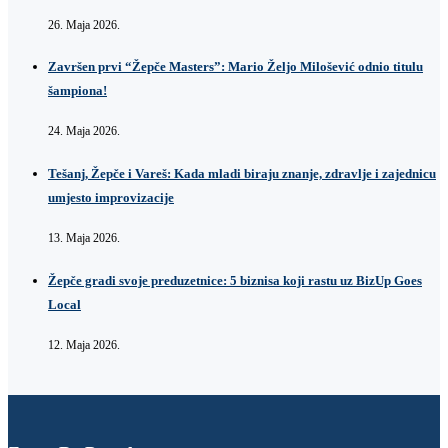
26. Maja 2026.
Završen prvi “Žepče Masters”: Mario Željo Milošević odnio titulu
šampiona!
24. Maja 2026.
Tešanj, Žepče i Vareš: Kada mladi biraju znanje, zdravlje i zajednicu
umjesto improvizacije
13. Maja 2026.
Žepče gradi svoje preduzetnice: 5 biznisa koji rastu uz BizUp Goes
Local
12. Maja 2026.