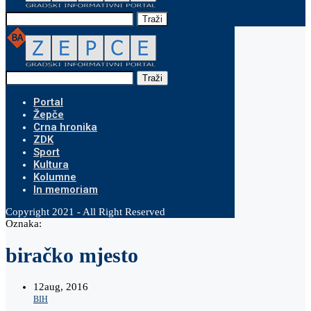
Traži
Traži
Portal
Žepče
Crna hronika
ZDK
Sport
Kultura
Kolumne
In memoriam
Copyright 2021 - All Right Reserved
Oznaka:
biračko mjesto
12
aug, 2016
BIH