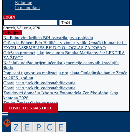
Kolumne
In memoriam
LOGIN
Traži
Četvrtak, 6 Augusta, 2026
Izdvojeno
Na Edinovim krilima BiH ostvarila prvu pobjedu
Otišao je Edhem Edo Halilić – vizionar, veliki žepački humanist i...
EXCEL ASSEMBLIES BH D.O.O.: OGLAS ZA POSAO
Održana promocija knjige autora Branka Marijanovića: LEKTIRA
ZA ŽIVOT
Načelnik održao prijem učenika generacije osnovnih i srednjih
škola
Potpisani ugovori za realizaciju projekata Omladinske banke Žepče
za 2026. godinu
Obavijest o prekidu vodosnabdijevanja
Obavijest o prekidu vodosnabdijevanja
Zavidovići domaćin Izbora za Fotomodela Zeničko-dobojskog
kantona 2026
Zovko Žepče: Oglas za posao
POŠALJITE NAM VIJEST