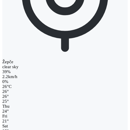
Žepče
clear sky
39%
2.2km/h
0%
26
°
C
26
°
26
°
25
°
Thu
24
°
Fri
21
°
Sat