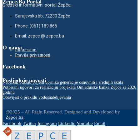
Zepce.Ba Portal
Gradski informativni portal Žepča
Sarajevska bb, 72230 Žepče
Phone: (061) 189 865
Email: zepce @ zepce.ba
O nama
Impressum
Pravila privatnosti
Facebook
Posljednje novosti
Načelnik održao prijem učenika generacije osnovnih i srednjih škola
Potpisani ugovori za realizaciju projekata Omladinske banke Žepče za 2026.
godinu
Obavijest o prekidu vodosnabdijevanja
@2025 – All Right Reserved. Designed and Developed by
Zepce.ba
Facebook
Twitter
Instagram
Linkedin
Youtube
Email