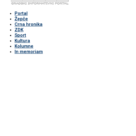
Portal
Žepče
Crna hronika
ZDK
Sport
Kultura
Kolumne
In memoriam