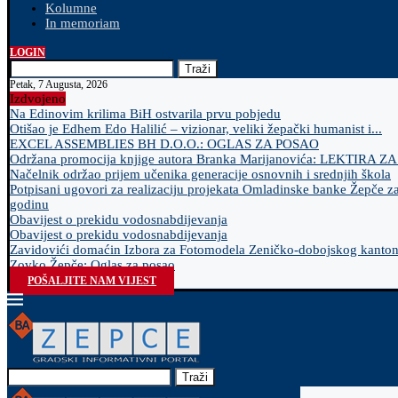
Kolumne
In memoriam
LOGIN
Traži
Petak, 7 Augusta, 2026
Izdvojeno
Na Edinovim krilima BiH ostvarila prvu pobjedu
Otišao je Edhem Edo Halilić – vizionar, veliki žepački humanist i...
EXCEL ASSEMBLIES BH D.O.O.: OGLAS ZA POSAO
Održana promocija knjige autora Branka Marijanovića: LEKTIRA Z
Načelnik održao prijem učenika generacije osnovnih i srednjih škola
Potpisani ugovori za realizaciju projekata Omladinske banke Žepče z
godinu
Obavijest o prekidu vodosnabdijevanja
Obavijest o prekidu vodosnabdijevanja
Zavidovići domaćin Izbora za Fotomodela Zeničko-dobojskog kanto
Zovko Žepče: Oglas za posao
POŠALJITE NAM VIJEST
Traži