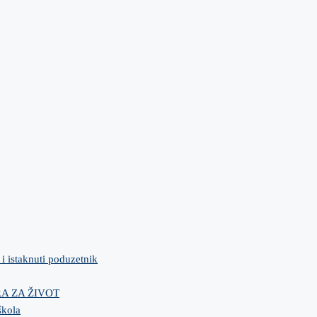
 i istaknuti poduzetnik
IRA ZA ŽIVOT
škola