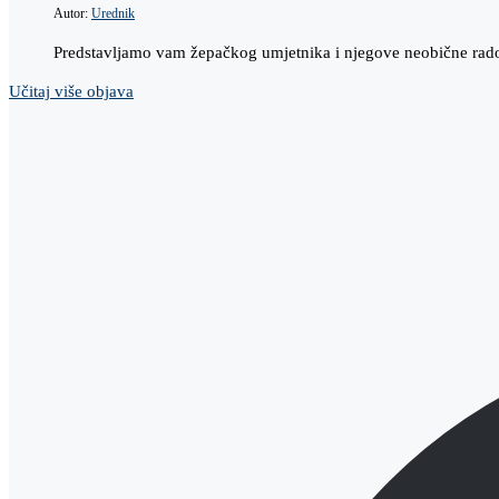
Autor:
Urednik
Predstavljamo vam žepačkog umjetnika i njegove neobične rado
Učitaj više objava