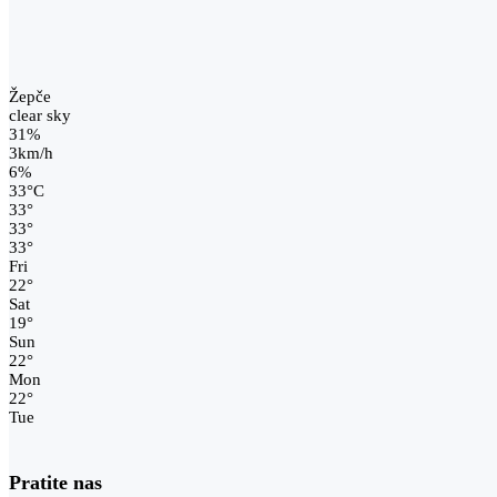
Žepče
clear sky
31%
3km/h
6%
33
°
C
33
°
33
°
33
°
Fri
22
°
Sat
19
°
Sun
22
°
Mon
22
°
Tue
Pratite nas