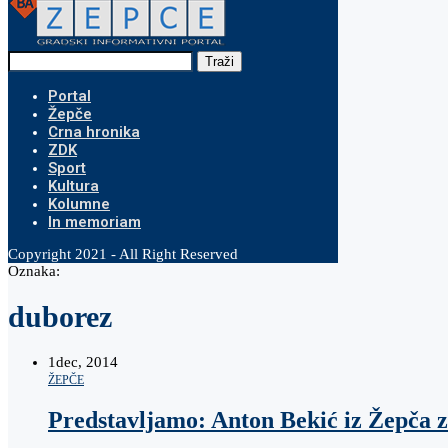
Traži
Portal
Žepče
Crna hronika
ZDK
Sport
Kultura
Kolumne
In memoriam
Copyright 2021 - All Right Reserved
Oznaka:
duborez
1
dec, 2014
ŽEPČE
Predstavljamo: Anton Bekić iz Žepča za