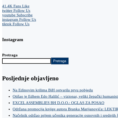
41.4K
Fans
Like
twitter
Follow Us
youtube
Subscribe
instagram
Follow Us
tiktok
Follow Us
Instagram
Pretraga
Pretraga
Posljednje objavljeno
Na Edinovim krilima BiH ostvarila prvu pobjedu
Otišao je Edhem Edo Halilić – vizionar, veliki žepački humanist
EXCEL ASSEMBLIES BH D.O.O.: OGLAS ZA POSAO
Održana promocija knjige autora Branka Marijanovića: LEKT
Načelnik održao prijem učenika generacije osnovnih i srednjih 