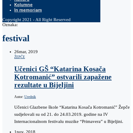
Kolumne
In memoriam
Copyright 2021 - All Right Reserved
Oznaka:
festival
26
mar, 2019
ŽEPČE
Učenici GŠ “Katarina Kosača
Kotromanić” ostvarili zapažene
rezultate u Bijeljini
Autor:
Urednik
Učenici Glazbene škole “Katarina Kosača Kotromanić” Žepče
sudjelovali su od 21. do 24.03.2019. godine na IV
Internacionalnom festivalu muzike “Primavera” u Bijeljini.
1
nov, 2018