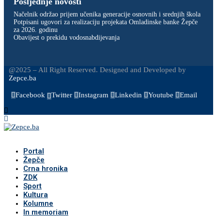
Posljednje novosti
Načelnik održao prijem učenika generacije osnovnih i srednjih škola
Potpisani ugovori za realizaciju projekata Omladinske banke Žepče
za 2026. godinu
Obavijest o prekidu vodosnabdijevanja
@2025 – All Right Reserved. Designed and Developed by
Zepce.ba
Facebook
Twitter
Instagram
Linkedin
Youtube
Email
Portal
Žepče
Crna hronika
ZDK
Sport
Kultura
Kolumne
In memoriam