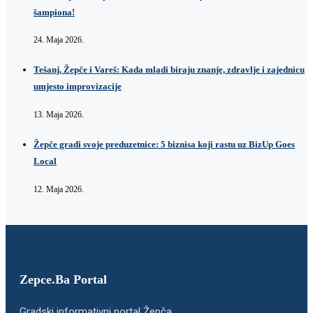
šampiona!
24. Maja 2026.
Tešanj, Žepče i Vareš: Kada mladi biraju znanje, zdravlje i zajednicu
umjesto improvizacije
13. Maja 2026.
Žepče gradi svoje preduzetnice: 5 biznisa koji rastu uz BizUp Goes
Local
12. Maja 2026.
Zepce.Ba Portal
Gradski informativni portal Žepča