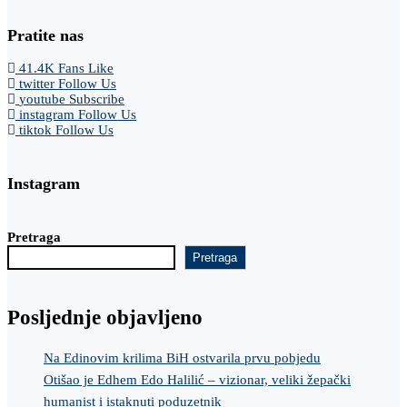
Pratite nas
41.4K
Fans
Like
twitter
Follow Us
youtube
Subscribe
instagram
Follow Us
tiktok
Follow Us
Instagram
Pretraga
Pretraga
Posljednje objavljeno
Na Edinovim krilima BiH ostvarila prvu pobjedu
Otišao je Edhem Edo Halilić – vizionar, veliki žepački
humanist i istaknuti poduzetnik