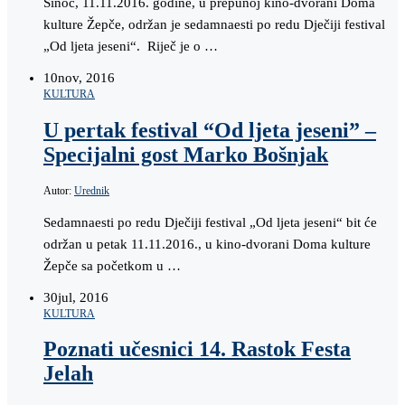
Sinoć, 11.11.2016. godine, u prepunoj kino-dvorani Doma
kulture Žepče, održan je sedamnaesti po redu Dječiji festival
„Od ljeta jeseni“. Riječ je o …
10
nov, 2016
KULTURA
U pertak festival “Od ljeta jeseni” –
Specijalni gost Marko Bošnjak
Autor:
Urednik
Sedamnaesti po redu Dječiji festival „Od ljeta jeseni“ bit će
održan u petak 11.11.2016., u kino-dvorani Doma kulture
Žepče sa početkom u …
30
jul, 2016
KULTURA
Poznati učesnici 14. Rastok Festa
Jelah