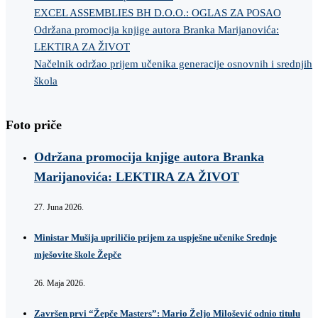
EXCEL ASSEMBLIES BH D.O.O.: OGLAS ZA POSAO
Održana promocija knjige autora Branka Marijanovića:
LEKTIRA ZA ŽIVOT
Načelnik održao prijem učenika generacije osnovnih i srednjih
škola
Foto priče
Održana promocija knjige autora Branka
Marijanovića: LEKTIRA ZA ŽIVOT
27. Juna 2026.
Ministar Mušija upriličio prijem za uspješne učenike Srednje
mješovite škole Žepče
26. Maja 2026.
Završen prvi “Žepče Masters”: Mario Željo Milošević odnio titulu