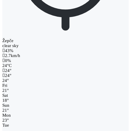
Žepče
clear sky
43%
2.7km/h
0%
24
°
C
24
°
24
°
24
°
Fri
21
°
Sat
18
°
Sun
21
°
Mon
23
°
Tue