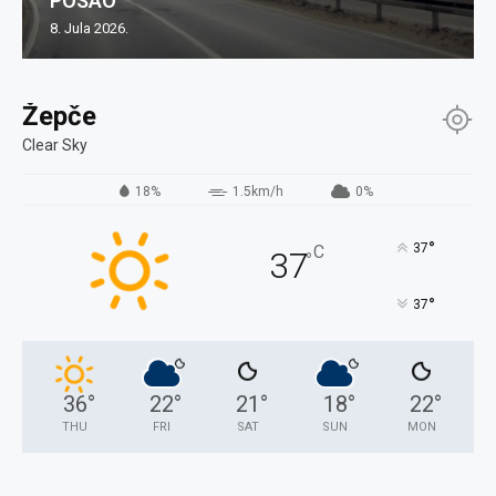
POSAO
8. Jula 2026.
Žepče
Clear Sky
18%
1.5km/h
0%
°
37
C
37
°
°
37
36
°
22
°
21
°
18
°
22
°
THU
FRI
SAT
SUN
MON