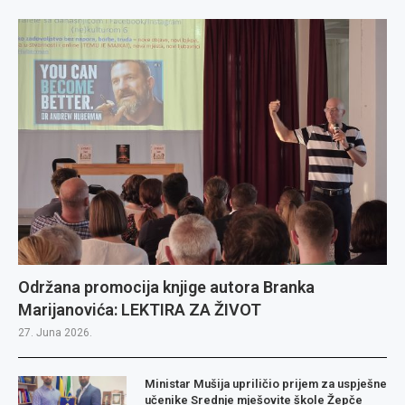
Održana promocija knjige autora Branka
Marijanovića: LEKTIRA ZA ŽIVOT
27. Juna 2026.
Ministar Mušija upriličio prijem za uspješne
učenike Srednje mješovite škole Žepče