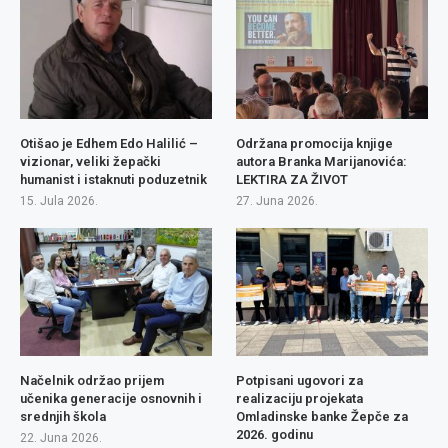
Otišao je Edhem Edo Halilić –
Održana promocija knjige
vizionar, veliki žepački
autora Branka Marijanovića:
humanist i istaknuti poduzetnik
LEKTIRA ZA ŽIVOT
15. Jula 2026.
27. Juna 2026.
Načelnik održao prijem
Potpisani ugovori za
učenika generacije osnovnih i
realizaciju projekata
srednjih škola
Omladinske banke Žepče za
2026. godinu
22. Juna 2026.