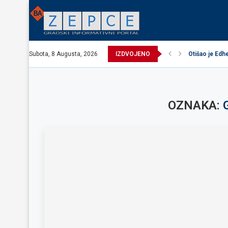
Subota, 8 Augusta, 2026
IZDVOJENO
Otišao je Edhe
EXCEL ASSEM
Održana promo
Načelnik održ
Potpisani ugo
Obavijest o p
Obavijest o p
Zavidovići d
Zovko Žepče:
OZNAKA: