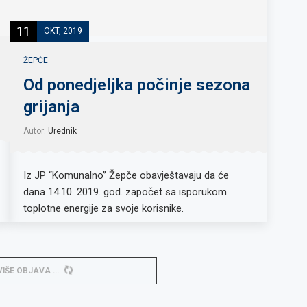
11
OKT, 2019
ŽEPČE
Od ponedjeljka počinje sezona
grijanja
Autor:
Urednik
Iz JP “Komunalno” Žepče obavještavaju da će
dana 14.10. 2019. god. započet sa isporukom
toplotne energije za svoje korisnike.
VIŠE OBJAVA