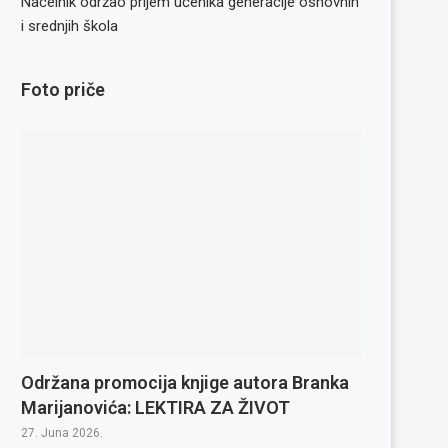
Načelnik održao prijem učenika generacije osnovnih
i srednjih škola
Foto priče
Održana promocija knjige autora Branka
Marijanovića: LEKTIRA ZA ŽIVOT
27. Juna 2026.