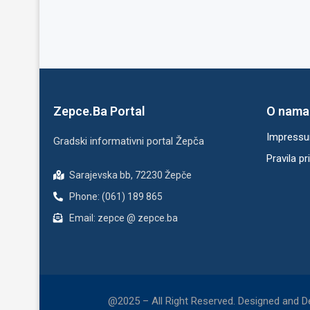
Zepce.Ba Portal
O nama
Impress
Gradski informativni portal Žepča
Pravila pr
Sarajevska bb, 72230 Žepče
Phone: (061) 189 865
Email: zepce @ zepce.ba
@2025 – All Right Reserved. Designed and 