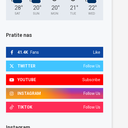
28
°
20
°
20
°
21
°
22
°
SAT
SUN
MON
TUE
WED
Pratite nas
41.4K
Fans
Like
TWITTER
Follow Us
YOUTUBE
Subscribe
INSTAGRAM
Follow Us
TIKTOK
Follow Us
Instagram