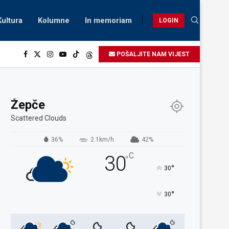
Kultura
Kolumne
In memoriam
LOGIN
POŠALJITE NAM VIJEST
Žepče
Scattered Clouds
36%
2.1km/h
42%
C
30
°
°
30
°
30