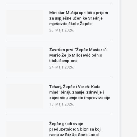
Ministar Mušija upriličio prijem
za uspješne učenike Srednje
mješovite škole Žepče
26. Maja 2026.
Završen prvi “Žepče Masters”:
Mario Željo Milošević odnio
titulu šampiona!
24. Maja 2026.
Tešanj, Žepče i Vareš: Kada
mladi biraju znanje, zdravlje i
zajednicu umjesto improvizacije
13. Maja 2026.
Žepče gradi svoje
preduzetnice: 5 biznisa koji
rastu uz BizUp Goes Local