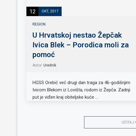
12
OKT, 2017
REGION
U Hrvatskoj nestao Žepčak
Ivica Blek – Porodica moli za
pomoć
Autor:
Urednik
HGSS Orebić već drugi dan traga za 46-godišnjim
Ivicom Blekom iz Lovišta, rodom iz Žepča. Zadnji
put je viđen kraj obiteljske kuće …
UČITAJ 