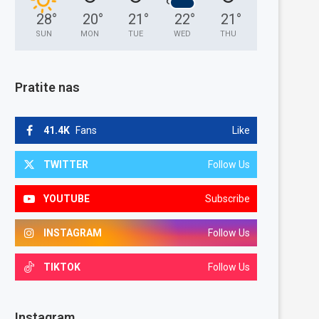
28
°
20
°
21
°
22
°
21
°
SUN
MON
TUE
WED
THU
Pratite nas
41.4K
Fans
Like
TWITTER
Follow Us
YOUTUBE
Subscribe
INSTAGRAM
Follow Us
TIKTOK
Follow Us
Instagram