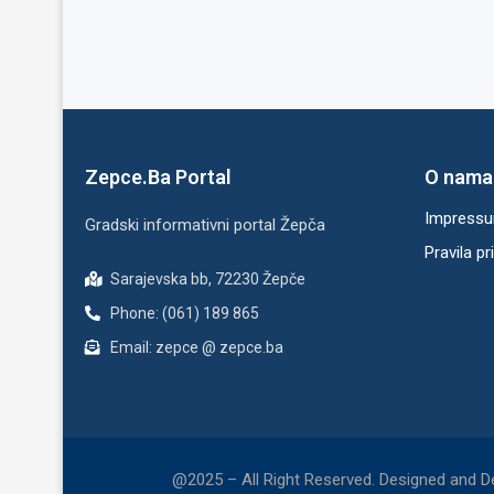
Zepce.Ba Portal
O nama
Impress
Gradski informativni portal Žepča
Pravila pr
Sarajevska bb, 72230 Žepče
Phone: (061) 189 865
Email: zepce @ zepce.ba
@2025 – All Right Reserved. Designed and 