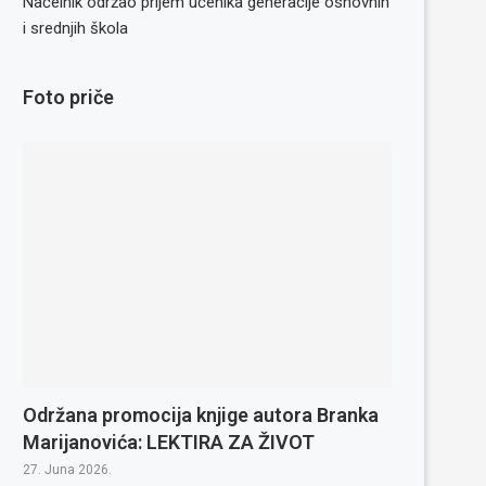
Načelnik održao prijem učenika generacije osnovnih
i srednjih škola
Foto priče
Održana promocija knjige autora Branka
Marijanovića: LEKTIRA ZA ŽIVOT
27. Juna 2026.