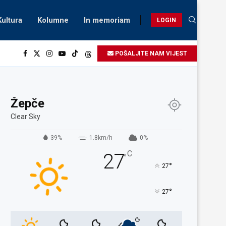
Kultura
Kolumne
In memoriam
LOGIN
POŠALJITE NAM VIJEST
Žepče
Clear Sky
39%
1.8km/h
0%
C
27
°
°
27
°
27