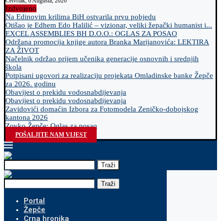
Četvrtak, 6 Augusta, 2026
Izdvojeno
Na Edinovim krilima BiH ostvarila prvu pobjedu
Otišao je Edhem Edo Halilić – vizionar, veliki žepački humanist i...
EXCEL ASSEMBLIES BH D.O.O.: OGLAS ZA POSAO
Održana promocija knjige autora Branka Marijanovića: LEKTIRA
ZA ŽIVOT
Načelnik održao prijem učenika generacije osnovnih i srednjih
škola
Potpisani ugovori za realizaciju projekata Omladinske banke Žepče
za 2026. godinu
Obavijest o prekidu vodosnabdijevanja
Obavijest o prekidu vodosnabdijevanja
Zavidovići domaćin Izbora za Fotomodela Zeničko-dobojskog
kantona 2026
Zovko Žepče: Oglas za posao
POŠALJITE NAM VIJEST
Traži
Traži
Portal
Žepče
Crna hronika