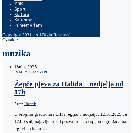
ZDK
Sport
Kultura
Kolumne
In memoriam
Copyright 2021 - All Right Reserved
Oznaka:
muzika
18
okt, 2025
IN MEMORIAM
ŽEPČE
Žepče pjeva za Halida – nedjelja od
17h
Autor:
Urednik
U brojnim gradovima BiH i regije, u nedjelju, 12.10.2025., u
17:00 sati, najavljeno je i pozvano na okupljanje građana na
trgovima kako …