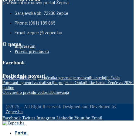
Gradski informativni portal Žepča
Sarajevska bb, 72230 Žepče
Phone: (061) 189 865
Email: zepce @ zepce.ba
O nama
Impressum
Pravila privatnosti
Facebook
Posljednje novosti
Načelnik održao prijem učenika generacije osnovnih i srednjih škola
Potpisani ugovori za realizaciju projekata Omladinske banke Žepče za 2026.
godinu
Obavijest o prekidu vodosnabdijevanja
@2025 – All Right Reserved. Designed and Developed by
Zepce.ba
Facebook
Twitter
Instagram
Linkedin
Youtube
Email
Portal