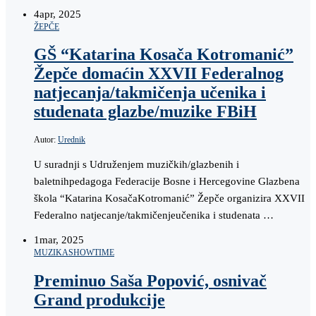
4
apr, 2025
ŽEPČE
GŠ “Katarina Kosača Kotromanić”
Žepče domaćin XXVII Federalnog
natjecanja/takmičenja učenika i
studenata glazbe/muzike FBiH
Autor:
Urednik
U suradnji s Udruženjem muzičkih/glazbenih i
baletnihpedagoga Federacije Bosne i Hercegovine Glazbena
škola “Katarina KosačaKotromanić” Žepče organizira XXVII
Federalno natjecanje/takmičenjeučenika i studenata …
1
mar, 2025
MUZIKA
SHOWTIME
Preminuo Saša Popović, osnivač
Grand produkcije