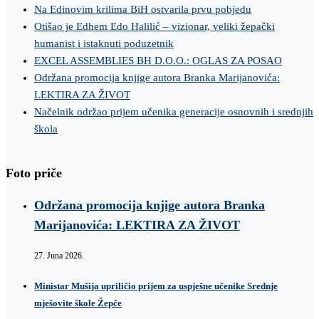
Na Edinovim krilima BiH ostvarila prvu pobjedu
Otišao je Edhem Edo Halilić – vizionar, veliki žepački
humanist i istaknuti poduzetnik
EXCEL ASSEMBLIES BH D.O.O.: OGLAS ZA POSAO
Održana promocija knjige autora Branka Marijanovića:
LEKTIRA ZA ŽIVOT
Načelnik održao prijem učenika generacije osnovnih i srednjih
škola
Foto priče
Održana promocija knjige autora Branka
Marijanovića: LEKTIRA ZA ŽIVOT
27. Juna 2026.
Ministar Mušija upriličio prijem za uspješne učenike Srednje
mješovite škole Žepče