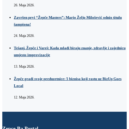
26. Maja 2026.
Završen prvi “Žepče Masters”: Mario Željo Milošević odnio titulu
šampiona!
24. Maja 2026.
Tešanj, Žepče i Vareš: Kada mladi biraju znanje, zdravlje i zajednicu
umjesto improvizacije
13. Maja 2026.
Žepče gradi svoje preduzetnice: 5 biznisa koji rastu uz BizUp Goes
Local
12. Maja 2026.
Zepce.Ba Portal