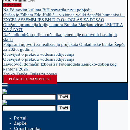
Petak, 7 Augusta, 2026
Izdvojeno
Na Edinovim krilima BiH ostvarila prvu pobjedu
Otišao je Edhem Edo Halilić – vizionar, veliki žepački humanist i...
EXCEL ASSEMBLIES BH D.O.O.: OGLAS ZA POSAO
Održana promocija knjige autora Branka Marijanovića: LEKTIRA
ZA ŽIVOT
Načelnik održao prijem učenika generacije osnovnih i srednjih
škola
Potpisani ugovori za realizaciju projekata Omladinske banke Žepče
za 2026. godinu
Obavijest o prekidu vodosnabdijevanja
Obavijest o prekidu vodosnabdijevanja
Zavidovići domaćin Izbora za Fotomodela Zeničko-dobojskog
kantona 2026
Zovko Žepče: Oglas za posao
POŠALJITE NAM VIJEST
Traži
Traži
Portal
Žepče
Crna hronika