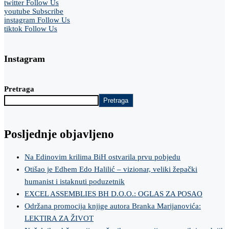
twitter
Follow Us
youtube
Subscribe
instagram
Follow Us
tiktok
Follow Us
Instagram
Pretraga
Pretraga
Posljednje objavljeno
Na Edinovim krilima BiH ostvarila prvu pobjedu
Otišao je Edhem Edo Halilić – vizionar, veliki žepački
humanist i istaknuti poduzetnik
EXCEL ASSEMBLIES BH D.O.O.: OGLAS ZA POSAO
Održana promocija knjige autora Branka Marijanovića:
LEKTIRA ZA ŽIVOT