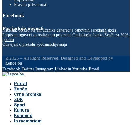
Pravila privatnosti
Facebook
Posljednje novosti
Načelnik održao prijem učenika generacije osnovnih i srednjih škola
Potpisani ugovori za realizaciju projekata Omladinske banke Žepče za 2026.
godinu
Obavijest o prekidu vodosnabdijevanja
@2025 – All Right Reserved. Designed and Developed by
Zepce.ba
Facebook
Twitter
Instagram
Linkedin
Youtube
Email
Portal
Žepče
Crna hronika
ZDK
Sport
Kultura
Kolumne
In memoriam