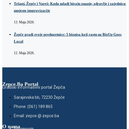
Tešanj, Žepče i Vareš: Kada mladi biraju znanje, zdravlje i zajednicu
umjesto improvizacije
13. Maja 2026.
Žepče gradi svoje preduzetnice: 5 biznisa koji rastu uz BizUp Goes
Local
12. Maja 2026.
Zepce.Ba Portal
Gradski informativni portal Žepča
Sarajevska bb, 72230 Žepče
Phone: (061) 189 865
Email: zepce @ zepce.ba
O nama
Impressum