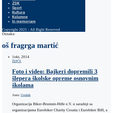
ZDK
Sport
Kultura
Kolumne
In memoriam
Copyright 2021 - All Right Reserved
Oznaka:
oš fragrga martić
1
okt, 2014
ŽEPČE
Foto i video: Bajkeri dopremili 3
šlepera školske opreme osnovnim
školama
Autor:
Urednik
Organizacija Biker-Brummi-Hilfe e.V. u saradnji sa
organizacijama Eurobiker Charity Croatia i Eurobiker BiH, a