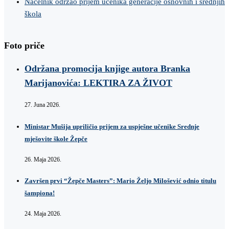
Načelnik održao prijem učenika generacije osnovnih i srednjih
škola
Foto priče
Održana promocija knjige autora Branka
Marijanovića: LEKTIRA ZA ŽIVOT
27. Juna 2026.
Ministar Mušija upriličio prijem za uspješne učenike Srednje
mješovite škole Žepče
26. Maja 2026.
Završen prvi “Žepče Masters”: Mario Željo Milošević odnio titulu
šampiona!
24. Maja 2026.