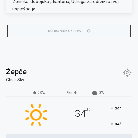
Zeničko-dobojskog kantona, Udruga za održiv razvoj
uspješno je …
UČITAJ VIŠE OBJAVA
Žepče
Clear Sky
23%
2km/h
0%
°
34
C
34
°
°
34