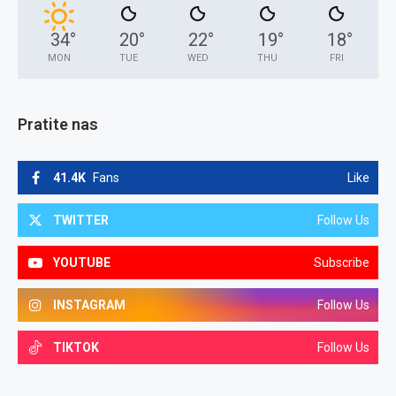
34
°
20
°
22
°
19
°
18
°
MON
TUE
WED
THU
FRI
Pratite nas
41.4K
Fans
Like
TWITTER
Follow Us
YOUTUBE
Subscribe
INSTAGRAM
Follow Us
TIKTOK
Follow Us