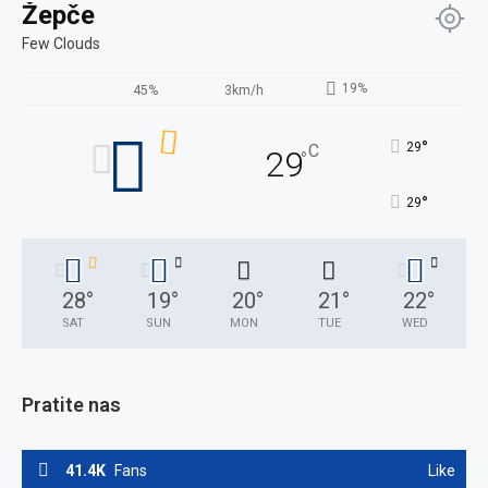
Žepče
Few Clouds
19%
45%
3km/h
°
29
C
29
°
°
29
28
°
19
°
20
°
21
°
22
°
SAT
SUN
MON
TUE
WED
Pratite nas
41.4K
Fans
Like