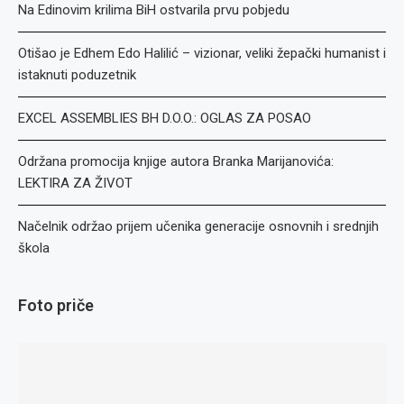
Na Edinovim krilima BiH ostvarila prvu pobjedu
Otišao je Edhem Edo Halilić – vizionar, veliki žepački humanist i
istaknuti poduzetnik
EXCEL ASSEMBLIES BH D.O.O.: OGLAS ZA POSAO
Održana promocija knjige autora Branka Marijanovića:
LEKTIRA ZA ŽIVOT
Načelnik održao prijem učenika generacije osnovnih i srednjih
škola
Foto priče