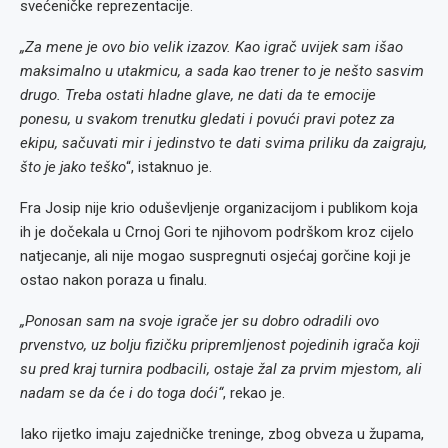
svećeničke reprezentacije.
„Za mene je ovo bio velik izazov. Kao igrač uvijek sam išao
maksimalno u utakmicu, a sada kao trener to je nešto sasvim
drugo. Treba ostati hladne glave, ne dati da te emocije
ponesu, u svakom trenutku gledati i povući pravi potez za
ekipu, sačuvati mir i jedinstvo te dati svima priliku da zaigraju,
što je jako teško
“, istaknuo je.
Fra Josip nije krio oduševljenje organizacijom i publikom koja
ih je dočekala u Crnoj Gori te njihovom podrškom kroz cijelo
natjecanje, ali nije mogao suspregnuti osjećaj gorčine koji je
ostao nakon poraza u finalu.
„Ponosan sam na svoje igrače jer su dobro odradili ovo
prvenstvo, uz bolju fizičku pripremljenost pojedinih igrača koji
su pred kraj turnira podbacili, ostaje žal za prvim mjestom, ali
nadam se da će i do toga doći“
, rekao je.
Iako rijetko imaju zajedničke treninge, zbog obveza u župama,