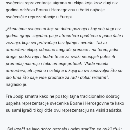
svećenici reprezentacije uigrana su ekipa koja kroz dugi niz
godina održava Bosnu i Hercegovinu u četiri najbolje
svećeničke reprezentacije u Europi.
„Ekipu čine svećenici koji se dobro poznaju i koji već dugi niz
godina igraju zajedno, pa je atmosfera opuštena s puno šale i
zezanja, koju svi prihvaćaju bez ljutnje i uvrede. Takvu
atmosferu ekipa, odnosno suigrači prenose i na teren, jedni
druge podržavaju i bodre te se za svaki neuspjeli potez ili
promašaj nasmiju i tako umanje pritisak. Vlada vesela
atmosfera, ali ujedno i ozbiljna u kojoj su svi zadovoljni što su
dio tima što daje više prostora za rad i dobar rezultat“,
naglasio je.
Fra Josip smatra kako ne postoji tajna tradicionalno dobrog
uspjeha reprezentacije svećenika Bosne i Hercegovine te kako
su sami igrači ti koji drže ovu reprezentaciju na visini zadatka.
„Svi igrači se jako dobro poznaju i ovim starijim se priključuju