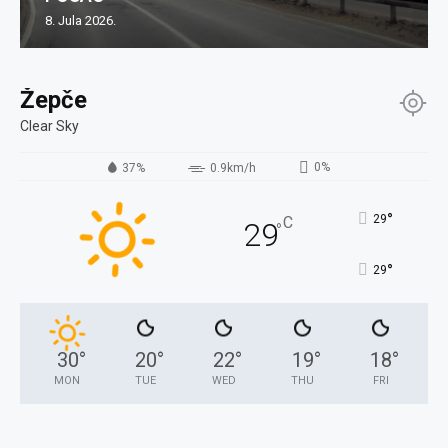
8. Jula 2026.
Žepče
Clear Sky
0%
37%
0.9km/h
°
29
C
29
°
°
29
30
°
20
°
22
°
19
°
18
°
MON
TUE
WED
THU
FRI