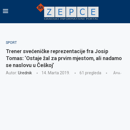
SPORT
Trener svećeničke reprezentacije fra Josip
Tomas: ‘Ostaje žal za prvim mjestom, ali nadamo
se naslovu u Češkoj’
Autor:
Urednik
14. Marta 2019.
61
pregleda
A+
A-