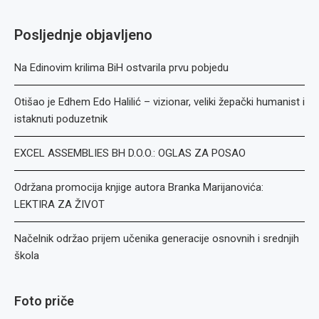
Posljednje objavljeno
Na Edinovim krilima BiH ostvarila prvu pobjedu
Otišao je Edhem Edo Halilić – vizionar, veliki žepački humanist i
istaknuti poduzetnik
EXCEL ASSEMBLIES BH D.O.O.: OGLAS ZA POSAO
Održana promocija knjige autora Branka Marijanovića:
LEKTIRA ZA ŽIVOT
Načelnik održao prijem učenika generacije osnovnih i srednjih
škola
Foto priče