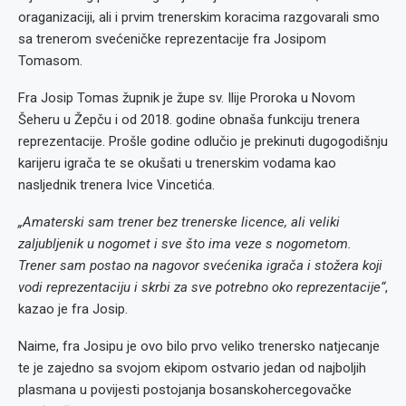
oraganizaciji, ali i prvim trenerskim koracima razgovarali smo
sa trenerom svećeničke reprezentacije fra Josipom
Tomasom.
Fra Josip Tomas župnik je župe sv. Ilije Proroka u Novom
Šeheru u Žepču i od 2018. godine obnaša funkciju trenera
reprezentacije. Prošle godine odlučio je prekinuti dugogodišnju
karijeru igrača te se okušati u trenerskim vodama kao
nasljednik trenera Ivice Vincetića.
„Amaterski sam trener bez trenerske licence, ali veliki
zaljubljenik u nogomet i sve što ima veze s nogometom.
Trener sam postao na nagovor svećenika igrača i stožera koji
vodi reprezentaciju i skrbi za sve potrebno oko reprezentacije“
,
kazao je fra Josip.
Naime, fra Josipu je ovo bilo prvo veliko trenersko natjecanje
te je zajedno sa svojom ekipom ostvario jedan od najboljih
plasmana u povijesti postojanja bosanskohercegovačke