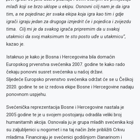
mlađi koji se brzo uklope u ekipu. Osnovni cilj nam je da igra
tim, a ne pojedinac jer svaka ekipa koja igra kao tim i gdje
igrači igraju jedan za drugoga iznjedrit će i pojedica i zvijezdu
tima. Cilj mi je da svakog igrača pripremim da u svakoj
utakmici da svoj maksimum te sto posto uđe u utakmicu“
,
kazao je.
Istaknuo je kako je Bosna i Hercegovina bila domaćin
Europskog prvenstva svećenika 2007. godine te kako rado
čekaju ponovni susret svećenika u našoj državi.
Sljedeće Europsko prvenstvo svećenika održat će se u Češkoj
2020. godine te se iz redova ekipe Bosne i Hercegovine nadaju
ponovnom uspjehu.
Svećenička reprezentacija Bosne i Hercegovine nastala je
2005 godine te je u svojem postojanju odradila veliki broj
humanitarnih akcija. Osnovala ju je grupa mladih svećenika koji
su zaljubljenici u nogomet i na taj način žele približiti Crkvu
mladima. Financiraju je svećenici godišnjom članarinom i