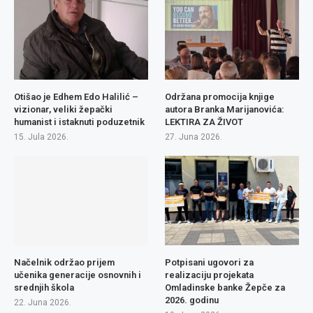
Otišao je Edhem Edo Halilić –
Održana promocija knjige
vizionar, veliki žepački
autora Branka Marijanovića:
humanist i istaknuti poduzetnik
LEKTIRA ZA ŽIVOT
15. Jula 2026.
27. Juna 2026.
Načelnik održao prijem
Potpisani ugovori za
učenika generacije osnovnih i
realizaciju projekata
srednjih škola
Omladinske banke Žepče za
2026. godinu
22. Juna 2026.