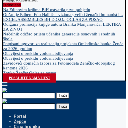
Nedjelja, 9 Augusta, 2026
Izdvojeno
Na Edinovim krilima BiH ostvarila prvu pobjedu
Otišao je Edhem Edo Halilić – vizionar, veliki žepački humanist i...
EXCEL ASSEMBLIES BH D.O.O.: OGLAS ZA POSAO
Održana promocija knjige autora Branka Marijanovića: LEKTIRA
ZA ŽIVOT
Načelnik održao prijem učenika generacije osnovnih i srednjih
škola
Potpisani ugovori za realizaciju projekata Omladinske banke Žepče
za 2026. godinu
Obavijest o prekidu vodosnabdijevanja
Obavijest o prekidu vodosnabdijevanja
Zavidovići domaćin Izbora za Fotomodela Zeničko-dobojskog
kantona 2026
Zovko Žepče: Oglas za posao
POŠALJITE NAM VIJEST
Traži
Traži
Portal
Žepče
Crna hronika