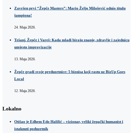
Završen prvi “Žepče Masters”: Mario Željo Milošević odnio titulu
šampiona!
24. Maja 2026.
Tešanj, Žepče i Vareš: Kada mladi biraju znanje, zdravlje i zajednicu
umjesto improvizacije
13. Maja 2026.
Žepče gradi svoje preduzetnice: 5 biznisa koji rastu uz BizUp Goes
Local
12. Maja 2026.
Lokalno
Otišao je Edhem Edo Halilić – vizionar, veliki žepački humanist i
istaknuti poduzetnik