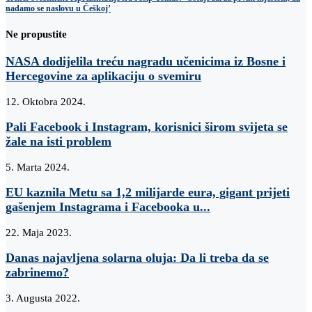
nadamo se naslovu u Češkoj’
Ne propustite
NASA dodijelila treću nagradu učenicima iz Bosne i
Hercegovine za aplikaciju o svemiru
12. Oktobra 2024.
Pali Facebook i Instagram, korisnici širom svijeta se
žale na isti problem
5. Marta 2024.
EU kaznila Metu sa 1,2 milijarde eura, gigant prijeti
gašenjem Instagrama i Facebooka u...
22. Maja 2023.
Danas najavljena solarna oluja: Da li treba da se
zabrinemo?
3. Augusta 2022.