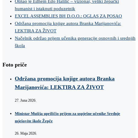
Otišao je Edhem Edo Halilić – vizionar, veliki žepački
humanist i istaknuti poduzetnik
EXCEL ASSEMBLIES BH D.O.O.: OGLAS ZA POSAO
Održana promocija knjige autora Branka Marijanovića:
LEKTIRA ZA ŽIVOT
Načelnik održao prijem učenika generacije osnovnih i srednjih
škola
Foto priče
Održana promocija knjige autora Branka
Marijanovića: LEKTIRA ZA ŽIVOT
27. Juna 2026.
Ministar Mušija upriličio prijem za uspješne učenike Srednje
mješovite škole Žepče
26. Maja 2026.