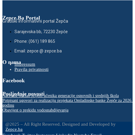
Zepce.Ba Portal
Gradski informativni portal Žepča
Sarajevska bb, 72230 Žepče
Phone: (061) 189 865
Email: zepce @ zepce.ba
O nama
Impressum
Pravila privatnosti
Facebook
Posljednje novosti
Načelnik održao prijem učenika generacije osnovnih i srednjih škola
Potpisani ugovori za realizaciju projekata Omladinske banke Žepče za 2026.
godinu
Obavijest o prekidu vodosnabdijevanja
@2025 – All Right Reserved. Designed and Developed by
Zepce.ba