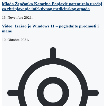
Mlada Žepčanka Katarina Ponjavić patentirala uređaj
za zbrinjavanje infektivnog medicinskog otpada
13. Novembra 2021.
Video: Izašao je Windows 11 – pogledajte prednosti i
mane
10. Oktobra 2021.