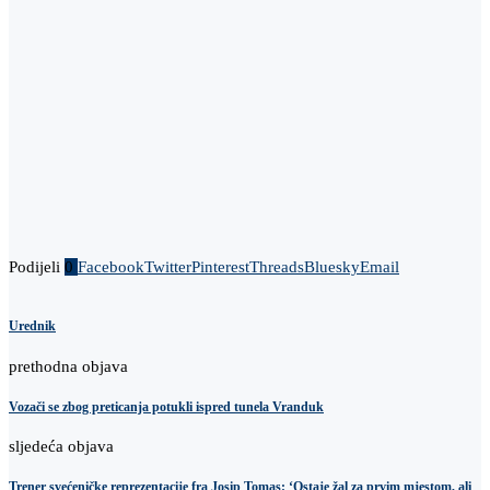
Podijeli
0
Facebook
Twitter
Pinterest
Threads
Bluesky
Email
Urednik
prethodna objava
Vozači se zbog preticanja potukli ispred tunela Vranduk
sljedeća objava
Trener svećeničke reprezentacije fra Josip Tomas: ‘Ostaje žal za prvim mjestom, ali