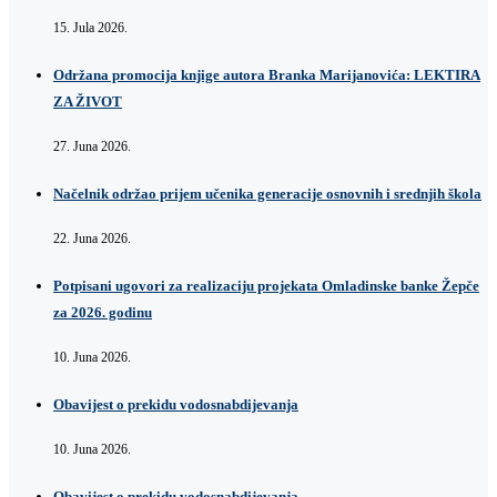
15. Jula 2026.
Održana promocija knjige autora Branka Marijanovića: LEKTIRA
ZA ŽIVOT
27. Juna 2026.
Načelnik održao prijem učenika generacije osnovnih i srednjih škola
22. Juna 2026.
Potpisani ugovori za realizaciju projekata Omladinske banke Žepče
za 2026. godinu
10. Juna 2026.
Obavijest o prekidu vodosnabdijevanja
10. Juna 2026.
Obavijest o prekidu vodosnabdijevanja