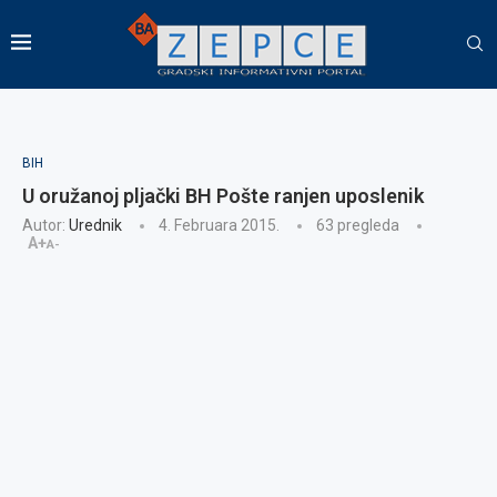
BIH
U oružanoj pljački BH Pošte ranjen uposlenik
Autor:
Urednik
4. Februara 2015.
63
pregleda
A+
A-