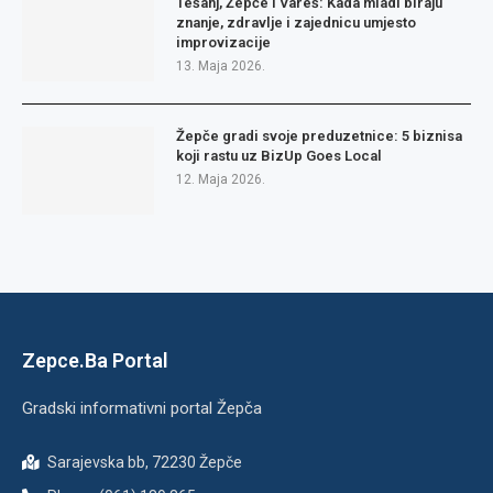
Tešanj, Žepče i Vareš: Kada mladi biraju
znanje, zdravlje i zajednicu umjesto
improvizacije
13. Maja 2026.
Žepče gradi svoje preduzetnice: 5 biznisa
koji rastu uz BizUp Goes Local
12. Maja 2026.
Zepce.Ba Portal
Gradski informativni portal Žepča
Sarajevska bb, 72230 Žepče