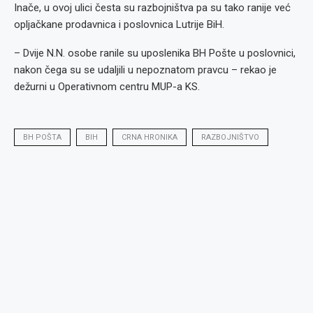
Inače, u ovoj ulici česta su razbojništva pa su tako ranije već
opljačkane prodavnica i poslovnica Lutrije BiH.
– Dvije N.N. osobe ranile su uposlenika BH Pošte u poslovnici,
nakon čega su se udaljili u nepoznatom pravcu – rekao je
dežurni u Operativnom centru MUP-a KS.
BH POŠTA
BIH
CRNA HRONIKA
RAZBOJNIŠTVO