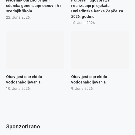
Načelnik održao prijem
Potpisani ugovori za
učenika generacije osnovnih i
realizaciju projekata
srednjih škola
Omladinske banke Žepče za
2026. godinu
22. Juna 2026.
10. Juna 2026.
Obavijest o prekidu
Obavijest o prekidu
vodosnabdijevanja
vodosnabdijevanja
10. Juna 2026.
9. Juna 2026.
Sponzorirano