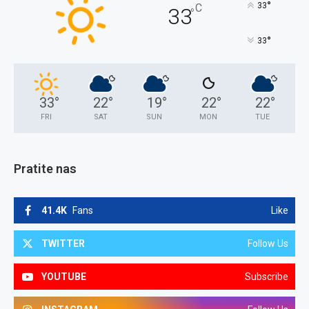
°
33
C
33
°
°
33
33
°
22
°
19
°
22
°
22
°
FRI
SAT
SUN
MON
TUE
Pratite nas
41.4K
Fans
Like
TWITTER
Follow Us
YOUTUBE
Subscribe