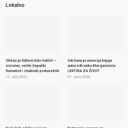
Lokalno
Otišao je Edhem Edo Halilić –
Održana promocija knjige
vizionar, veliki žepački
autora Branka Marijanovića:
humanist i istaknuti poduzetnik
LEKTIRA ZA ŽIVOT
15. Jula 2026.
27. Juna 2026.