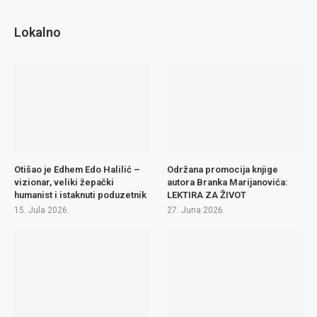
Lokalno
Otišao je Edhem Edo Halilić –
Održana promocija knjige
vizionar, veliki žepački
autora Branka Marijanovića:
humanist i istaknuti poduzetnik
LEKTIRA ZA ŽIVOT
15. Jula 2026.
27. Juna 2026.