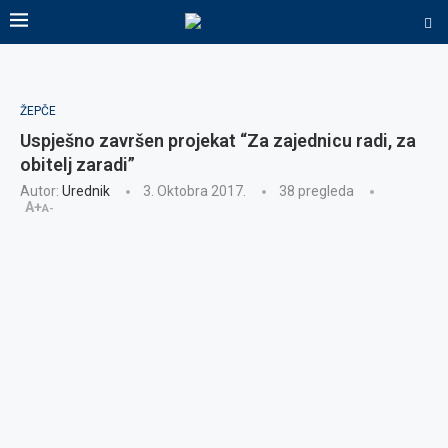
ŽEPČE
Uspješno završen projekat “Za zajednicu radi, za
obitelj zaradi”
Autor:
Urednik
3. Oktobra 2017.
38
pregleda
A+
A-