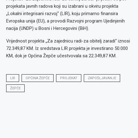
projekata javnih radova koji su izabrani u okviru projekta
„Lokalni integrisani razvoj“ (LIR), koju primarno finansira
Evropska unija (EU), a provodi Razvojni program Ujedinjenih
nacija (UNDP) u Bosni i Hercegovini (BiH).
Vrijednost projekta „Za zajednicu radi-za obitelj zaradi“ iznosi
72.349,87 KM. Iz sredstava LIR projekta je investirano 50.000
KM, dok je Općina Žepče učestvovala sa 22.349,87 KM.
LIR
OPĆINA ŽEPČE
PROJEKAT
ZAPOŠLJAVANJE
ŽEPČE