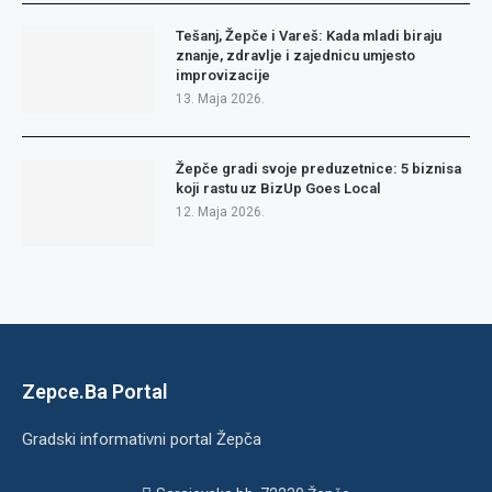
Tešanj, Žepče i Vareš: Kada mladi biraju
znanje, zdravlje i zajednicu umjesto
improvizacije
13. Maja 2026.
Žepče gradi svoje preduzetnice: 5 biznisa
koji rastu uz BizUp Goes Local
12. Maja 2026.
Zepce.Ba Portal
Gradski informativni portal Žepča