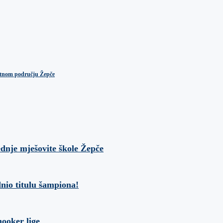
ektnom području Žepče
ednje mješovite škole Žepče
nio titulu šampiona!
ooker lige