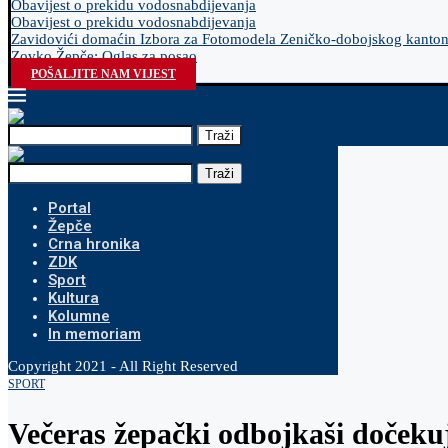
Obavijest o prekidu vodosnabdijevanja
Obavijest o prekidu vodosnabdijevanja
Zavidovići domaćin Izbora za Fotomodela Zeničko-dobojskog kanto
Zovko Žepče: Oglas za posao
POŠALJITE NAM VIJEST
Traži
Traži
Portal
Žepče
Crna hronika
ZDK
Sport
Kultura
Kolumne
In memoriam
Copyright 2021 - All Right Reserved
SPORT
Večeras žepački odbojkaši dočeku