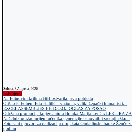
Subota, 8 Augusta, 2026
Izdvojeno
Na Edinovim krilima BiH ostvarila prvu pobjedu
Otišao je Edhem Edo Halilić – vizionar, veliki žepački humanist i...
EXCEL ASSEMBLIES BH D.O.O.: OGLAS ZA POSAO
Održana promocija knjige autora Branka Marijanovića: LEKTIRA Z
Načelnik održao prijem učenika generacije osnovnih i srednjih škola
Potpisani ugovori za realizaciju projekata Omladinske banke Žepče z
godinu