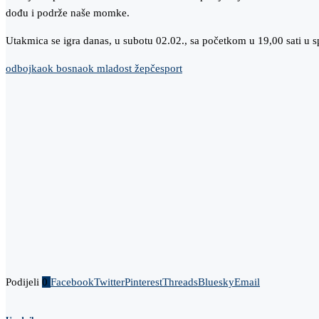
dođu i podrže naše momke.
Utakmica se igra danas, u subotu 02.02., sa početkom u 19,00 sati u
odbojka
ok bosna
ok mladost žepče
sport
Podijeli
0
Facebook
Twitter
Pinterest
Threads
Bluesky
Email