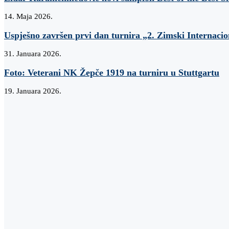
14. Maja 2026.
Uspješno završen prvi dan turnira „2. Zimski Internaci
31. Januara 2026.
Foto: Veterani NK Žepče 1919 na turniru u Stuttgartu
19. Januara 2026.