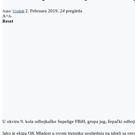
2. Februara 2019.
24
pregleda
Autor:
Urednik
A+
A-
Reset
U okviru 9. kola odbojkaške Supelige FBiH, grupa jug, žepački odb
Iako je ekipa OK Mladost u ovom trenutku posljednja na tabeli sa osv