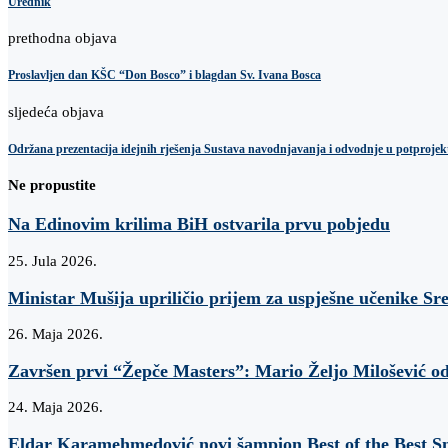
Urednik
prethodna objava
Proslavljen dan KŠC “Don Bosco” i blagdan Sv. Ivana Bosca
sljedeća objava
Održana prezentacija idejnih rješenja Sustava navodnjavanja i odvodnje u potproj
Ne propustite
Na Edinovim krilima BiH ostvarila prvu pobjedu
25. Jula 2026.
Ministar Mušija upriličio prijem za uspješne učenike Sr
26. Maja 2026.
Završen prvi “Žepče Masters”: Mario Željo Milošević od
24. Maja 2026.
Eldar Karamehmedović novi šampion Best of the Best Sn