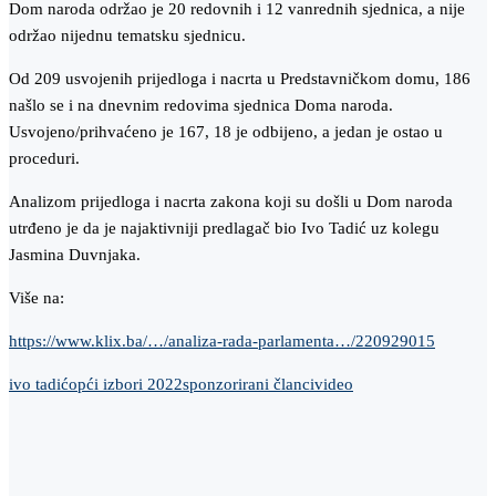
Dom naroda održao je 20 redovnih i 12 vanrednih sjednica, a nije
održao nijednu tematsku sjednicu.
Od 209 usvojenih prijedloga i nacrta u Predstavničkom domu, 186
našlo se i na dnevnim redovima sjednica Doma naroda.
Usvojeno/prihvaćeno je 167, 18 je odbijeno, a jedan je ostao u
proceduri.
Analizom prijedloga i nacrta zakona koji su došli u Dom naroda
utrđeno je da je najaktivniji predlagač bio Ivo Tadić uz kolegu
Jasmina Duvnjaka.
Više na:
https://www.klix.ba/…/analiza-rada-parlamenta…/220929015
ivo tadić
opći izbori 2022
sponzorirani članci
video