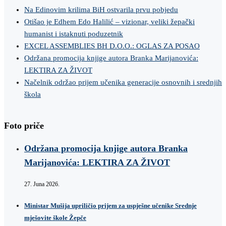
Na Edinovim krilima BiH ostvarila prvu pobjedu
Otišao je Edhem Edo Halilić – vizionar, veliki žepački
humanist i istaknuti poduzetnik
EXCEL ASSEMBLIES BH D.O.O.: OGLAS ZA POSAO
Održana promocija knjige autora Branka Marijanovića:
LEKTIRA ZA ŽIVOT
Načelnik održao prijem učenika generacije osnovnih i srednjih
škola
Foto priče
Održana promocija knjige autora Branka
Marijanovića: LEKTIRA ZA ŽIVOT
27. Juna 2026.
Ministar Mušija upriličio prijem za uspješne učenike Srednje
mješovite škole Žepče