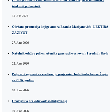
Otišao je Edhem Edo Halilić – vizionar, veliki žepački humanist i
istaknuti poduzetnik
15. Jula 2026.
Održana promocija knjige autora Branka Marijanovića: LEKTIRA
ZA ŽIVOT
27. Juna 2026.
Načelnik održao prijem učenika generacije osnovnih i srednjih škola
22. Juna 2026.
Potpisani ugovori za realizaciju projekata Omladinske banke Žepče
za 2026. godinu
10. Juna 2026.
Obavijest o prekidu vodosnabdijevanja
10. Juna 2026.