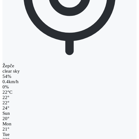
Žepče
clear sky
54%
0.4km/h
0%
22
°
C
22
°
22
°
24
°
Sun
20
°
Mon
21
°
Tue