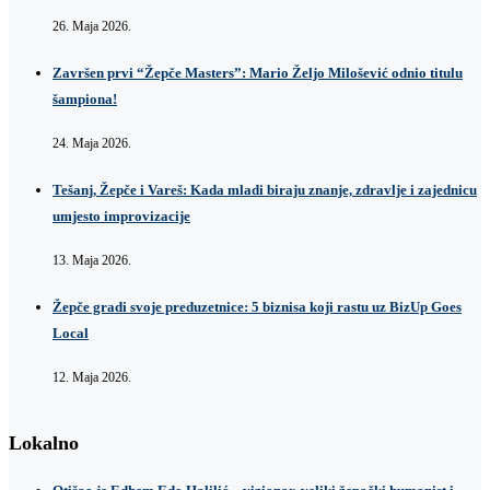
26. Maja 2026.
Završen prvi “Žepče Masters”: Mario Željo Milošević odnio titulu
šampiona!
24. Maja 2026.
Tešanj, Žepče i Vareš: Kada mladi biraju znanje, zdravlje i zajednicu
umjesto improvizacije
13. Maja 2026.
Žepče gradi svoje preduzetnice: 5 biznisa koji rastu uz BizUp Goes
Local
12. Maja 2026.
Lokalno