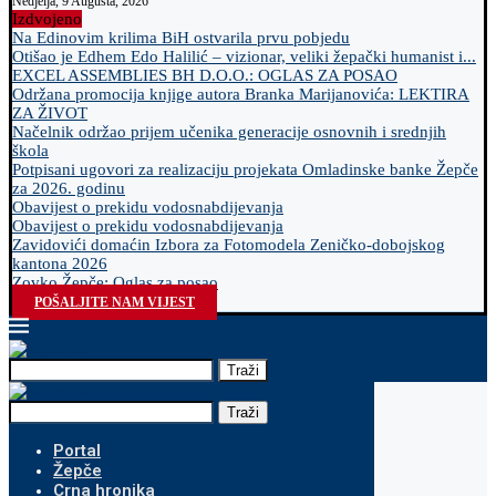
Nedjelja, 9 Augusta, 2026
Izdvojeno
Na Edinovim krilima BiH ostvarila prvu pobjedu
Otišao je Edhem Edo Halilić – vizionar, veliki žepački humanist i...
EXCEL ASSEMBLIES BH D.O.O.: OGLAS ZA POSAO
Održana promocija knjige autora Branka Marijanovića: LEKTIRA
ZA ŽIVOT
Načelnik održao prijem učenika generacije osnovnih i srednjih
škola
Potpisani ugovori za realizaciju projekata Omladinske banke Žepče
za 2026. godinu
Obavijest o prekidu vodosnabdijevanja
Obavijest o prekidu vodosnabdijevanja
Zavidovići domaćin Izbora za Fotomodela Zeničko-dobojskog
kantona 2026
Zovko Žepče: Oglas za posao
POŠALJITE NAM VIJEST
Traži
Traži
Portal
Žepče
Crna hronika