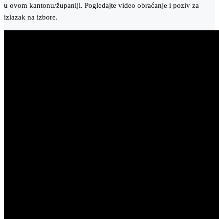
u ovom kantonu/županiji. Pogledajte video obraćanje i poziv za
izlazak na izbore.