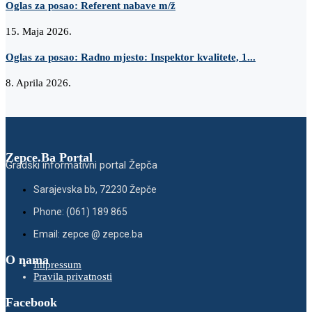
Oglas za posao: Referent nabave m/ž
15. Maja 2026.
Oglas za posao: Radno mjesto: Inspektor kvalitete, 1...
8. Aprila 2026.
Zepce.Ba Portal
Gradski informativni portal Žepča
Sarajevska bb, 72230 Žepče
Phone: (061) 189 865
Email: zepce @ zepce.ba
O nama
Impressum
Pravila privatnosti
Facebook