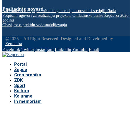
Posljednje novosti
Načelnik održao prijem učenika generacije osnovnih i srednjih škola
Potpisani ugovori za realizaciju projekata Omladinske banke Žepče za 2026.
godinu
Obavijest o prekidu vodosnabdijevanja
@2025 – All Right Reserved. Designed and Developed by
Zepce.ba
Facebook
Twitter
Instagram
Linkedin
Youtube
Email
Portal
Žepče
Crna hronika
ZDK
Sport
Kultura
Kolumne
In memoriam