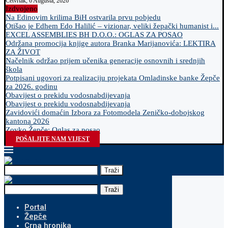
Četvrtak, 6 Augusta, 2026
Izdvojeno
Na Edinovim krilima BiH ostvarila prvu pobjedu
Otišao je Edhem Edo Halilić – vizionar, veliki žepački humanist i...
EXCEL ASSEMBLIES BH D.O.O.: OGLAS ZA POSAO
Održana promocija knjige autora Branka Marijanovića: LEKTIRA
ZA ŽIVOT
Načelnik održao prijem učenika generacije osnovnih i srednjih
škola
Potpisani ugovori za realizaciju projekata Omladinske banke Žepče
za 2026. godinu
Obavijest o prekidu vodosnabdijevanja
Obavijest o prekidu vodosnabdijevanja
Zavidovići domaćin Izbora za Fotomodela Zeničko-dobojskog
kantona 2026
Zovko Žepče: Oglas za posao
POŠALJITE NAM VIJEST
Traži
Traži
Portal
Žepče
Crna hronika