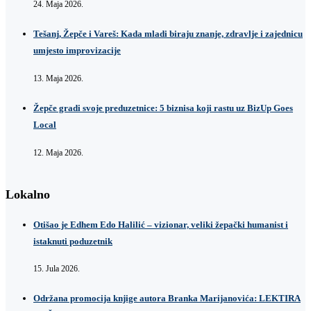
24. Maja 2026.
Tešanj, Žepče i Vareš: Kada mladi biraju znanje, zdravlje i zajednicu
umjesto improvizacije
13. Maja 2026.
Žepče gradi svoje preduzetnice: 5 biznisa koji rastu uz BizUp Goes
Local
12. Maja 2026.
Lokalno
Otišao je Edhem Edo Halilić – vizionar, veliki žepački humanist i
istaknuti poduzetnik
15. Jula 2026.
Održana promocija knjige autora Branka Marijanovića: LEKTIRA