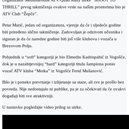
Organizator Međunarodne ATV/Quad Rally utrke “SHOOT TO
THRILL” prvog takmičenja ovakve vrste na našim prostorima bio je
ATV Club “Žepče”.
Petar Marić, jedan od organizatora, vjeruje da će i sljedeće godine
biti priređeno slično takmičenje. Zadovoljan je odzivom učesnika i
siguran je da će naredne godine biti još više klubova i vozača u
Brezovom Polju.
Pobjednik u “soft” kategoriji je bio Elmedin Kadrispahić iz Vogošće,
dok je u nazahtjevnijoj “hard” kategoriji titulu šampiona ponio
vozač ATV kluba “Motka” iz Vogošće Ferid Mušanović.
Bilo je i poneko prevrtanje i izlijetanje sa staze, ali sve je prošlo bez
povreda. Nije nedostajalo ni publike, pa je za očekivati da će ovakvi
događaji biti sve atraktivniji.
U nastavku pogledajte video prilog sa utrke.