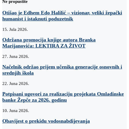
Ne propustite
Otišao je Edhem Edo Halilić – vizionar, veliki žepački
humanist i istaknuti poduzetnik
15. Jula 2026.
Održana promocija knjige autora Branka
Marijanovića: LEKTIRA ZA ŽIVOT
27. Juna 2026.
Načelnik održao prijem učenika generacije osnovnih i
srednjih škola
22. Juna 2026.
Potpisani ugovori za realizaciju projekata Omladinske
banke Žepče za 2026. godinu
10. Juna 2026.
Obavijest o prekidu vodosnabdijevanja