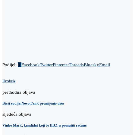
Podijeli
0
Facebook
Twitter
Pinterest
Threads
Bluesky
Email
Urednik
prethodna objava
Bivši sudija Novo Panić promijenio dres
sljedeća objava
Vinko Marić, kandidat koji će HDZ-u pomutiti račune