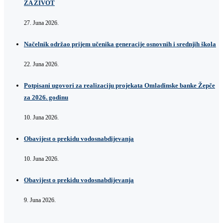
ZA ŽIVOT
27. Juna 2026.
Načelnik održao prijem učenika generacije osnovnih i srednjih škola
22. Juna 2026.
Potpisani ugovori za realizaciju projekata Omladinske banke Žepče
za 2026. godinu
10. Juna 2026.
Obavijest o prekidu vodosnabdijevanja
10. Juna 2026.
Obavijest o prekidu vodosnabdijevanja
9. Juna 2026.