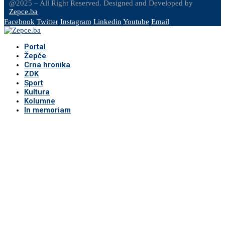
@2025 – All Right Reserved. Designed and Developed by
Zepce.ba
Facebook
Twitter
Instagram
Linkedin
Youtube
Email
Portal
Žepče
Crna hronika
ZDK
Sport
Kultura
Kolumne
In memoriam