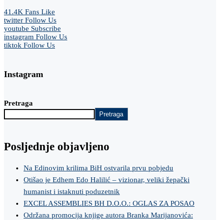
41.4K
Fans
Like
twitter
Follow Us
youtube
Subscribe
instagram
Follow Us
tiktok
Follow Us
Instagram
Pretraga
Pretraga
Posljednje objavljeno
Na Edinovim krilima BiH ostvarila prvu pobjedu
Otišao je Edhem Edo Halilić – vizionar, veliki žepački
humanist i istaknuti poduzetnik
EXCEL ASSEMBLIES BH D.O.O.: OGLAS ZA POSAO
Održana promocija knjige autora Branka Marijanovića: