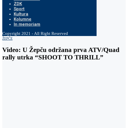
ZDK
Sport
Kultura
Kolumne
In memoriam
Copyright 2021 - All Right Reserved
ŽEPČE
Video: U Žepču održana prva ATV/Quad
rally utrka “SHOOT TO THRILL”