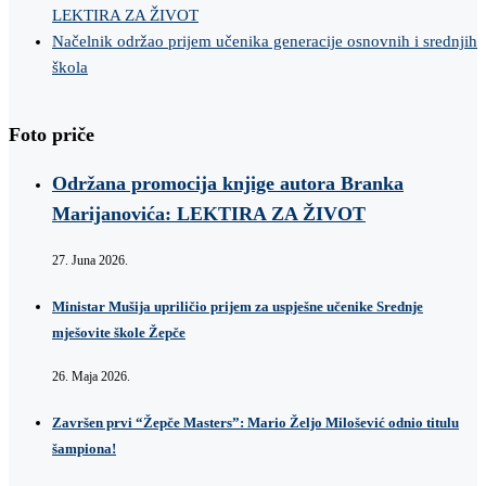
LEKTIRA ZA ŽIVOT
Načelnik održao prijem učenika generacije osnovnih i srednjih
škola
Foto priče
Održana promocija knjige autora Branka
Marijanovića: LEKTIRA ZA ŽIVOT
27. Juna 2026.
Ministar Mušija upriličio prijem za uspješne učenike Srednje
mješovite škole Žepče
26. Maja 2026.
Završen prvi “Žepče Masters”: Mario Željo Milošević odnio titulu
šampiona!