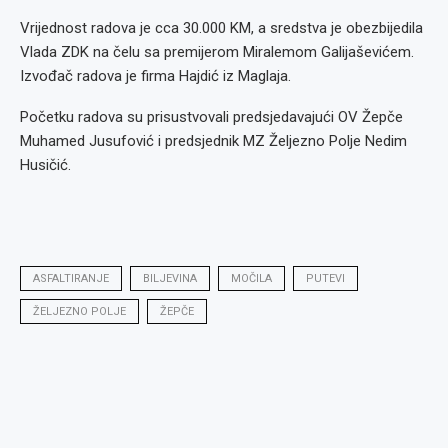
Vrijednost radova je cca 30.000 KM, a sredstva je obezbijedila
Vlada ZDK na čelu sa premijerom Miralemom Galijaševićem.
Izvođač radova je firma Hajdić iz Maglaja.
Početku radova su prisustvovali predsjedavajući OV Žepče
Muhamed Jusufović i predsjednik MZ Željezno Polje Nedim
Husičić.
ASFALTIRANJE
BILJEVINA
MOČILA
PUTEVI
ŽELJEZNO POLJE
ŽEPČE