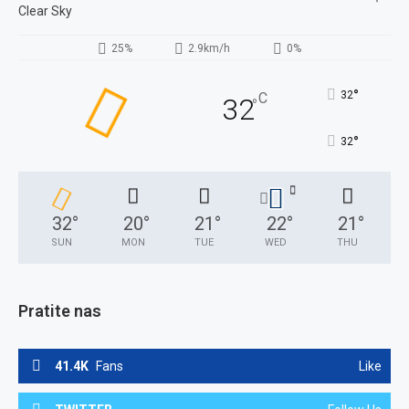
Clear Sky
25%
2.9km/h
0%
°
32
C
32
°
°
32
32
°
20
°
21
°
22
°
21
°
SUN
MON
TUE
WED
THU
Pratite nas
41.4K
Fans
Like