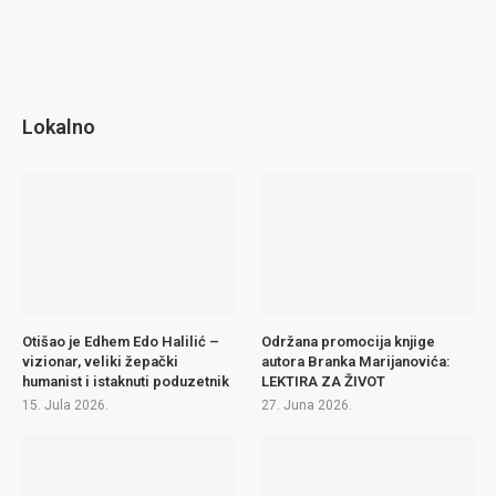
Lokalno
Otišao je Edhem Edo Halilić –
Održana promocija knjige
vizionar, veliki žepački
autora Branka Marijanovića:
humanist i istaknuti poduzetnik
LEKTIRA ZA ŽIVOT
15. Jula 2026.
27. Juna 2026.