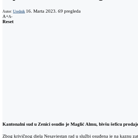
16. Marta 2023.
69
pregleda
Autor:
Urednik
A+
A-
Reset
Kantonalni sud u Zenici osudio je Maglić Almu, bivšu šeficu prodaje
Zbog krivičnog djela Nesavjestan rad u službi osuđena je na kaznu zatvo