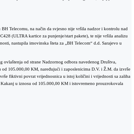
BH Telecomu, na način da svjesno nije vršila nadzor i kontrolu nad
C428 (ULTRA kartice za punjenje/start pakete), te nije vršila analizu
užnosti, nastupila imovinska šteta za „BH Telecom“ d.d. Sarajevo u
menog ovlaštenja od strane Nadzornog odbora navedenog Društva,
u od 105.000,00 KM, naređujući i zaposlenicima D.V. i Ž.M. da izvrše
e fiktivni povrat vrijednosnica u istoj količini i vrijednosti sa zaliha
o.o. Kakanj u iznosu od 105.000,00 KM i istovremeno prouzrokovala