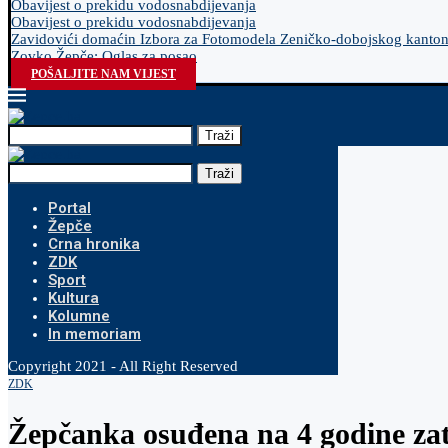
Obavijest o prekidu vodosnabdijevanja
Obavijest o prekidu vodosnabdijevanja
Zavidovići domaćin Izbora za Fotomodela Zeničko-dobojskog kanto
Zovko Žepče: Oglas za posao
POŠALJITE NAM VIJEST
Traži
Traži
Portal
Žepče
Crna hronika
ZDK
Sport
Kultura
Kolumne
In memoriam
Copyright 2021 - All Right Reserved
ZDK
Žepčanka osuđena na 4 godine za