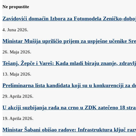
Ne propustite
Zavidovići domaćin Izbora za Fotomodela Zeničko-dobo
4. Juna 2026.
Ministar Mušija upriličio prijem za uspješne učenike Sr
26. Maja 2026.
Tešanj, Žepče i Vareš: Kada mladi biraju znanje, zdravlj
13. Maja 2026.
Preliminarna lista kandidata koji su u konkurenciji za d
29. Aprila 2026.
U akciji suzbijanja rada na crno u ZDK zatečeno 18 str
19. Aprila 2026.
Ministar Šabani obišao radove: Infrastruktura ključ raz