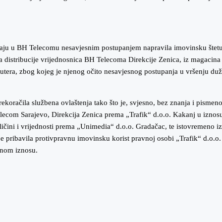
aju u BH Telecomu nesavjesnim postupanjem napravila imovinsku štetu 
a distribucije vrijednosnica BH Telecoma Direkcije Zenica, iz magacina 
tributera, zbog kojeg je njenog očito nesavjesnog postupanja u vršenju d
prekoračila službena ovlaštenja tako što je, svjesno, bez znanja i pis
lecom Sarajevo, Direkcija Zenica prema „Trafik“ d.o.o. Kakanj u iznos
čini i vrijednosti prema „Unimedia“ d.o.o. Gradačac, te istovremeno izvrš
in je pribavila protivpravnu imovinsku korist pravnoj osobi „Trafik“ d.
enom iznosu.