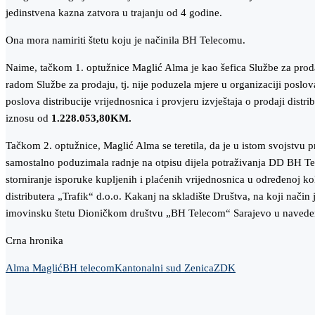
jedinstvena kazna zatvora u trajanju od 4 godine.
Ona mora namiriti štetu koju je načinila BH Telecomu.
Naime, tačkom 1. optužnice Maglić Alma je kao šefica Službe za prod
radom Službe za prodaju, tj. nije poduzela mjere u organizaciji poslov
poslova distribucije vrijednosnica i provjeru izvještaja o prodaji dis
iznosu od
1.228.053,80KM.
Tačkom 2. optužnice, Maglić Alma se teretila, da je u istom svojstvu 
samostalno poduzimala radnje na otpisu dijela potraživanja DD BH Te
storniranje isporuke kupljenih i plaćenih vrijednosnica u određenoj koli
distributera „Trafik“ d.o.o. Kakanj na skladište Društva, na koji nač
imovinsku štetu Dioničkom društvu „BH Telecom“ Sarajevo u naved
Crna hronika
Alma Maglić
BH telecom
Kantonalni sud Zenica
ZDK