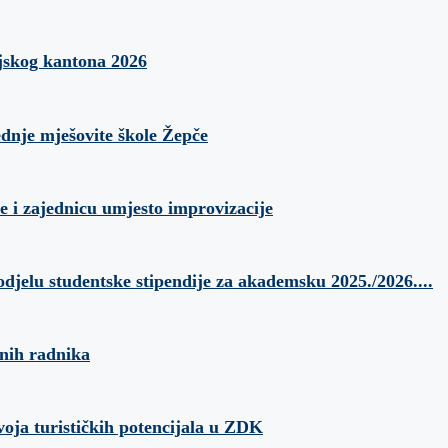
jskog kantona 2026
ednje mješovite škole Žepče
e i zajednicu umjesto improvizacije
odjelu studentske stipendije za akademsku 2025./2026....
anih radnika
voja turističkih potencijala u ZDK