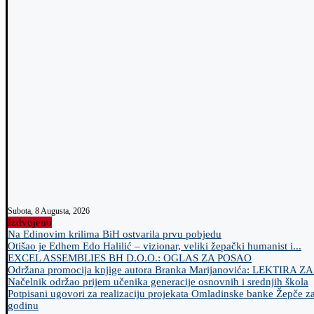
Subota, 8 Augusta, 2026
Izdvojeno
Na Edinovim krilima BiH ostvarila prvu pobjedu
Otišao je Edhem Edo Halilić – vizionar, veliki žepački humanist i...
EXCEL ASSEMBLIES BH D.O.O.: OGLAS ZA POSAO
Održana promocija knjige autora Branka Marijanovića: LEKTIRA Z
Načelnik održao prijem učenika generacije osnovnih i srednjih škola
Potpisani ugovori za realizaciju projekata Omladinske banke Žepče z
godinu