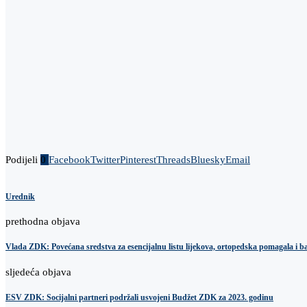
Podijeli
0
Facebook
Twitter
Pinterest
Threads
Bluesky
Email
Urednik
prethodna objava
Vlada ZDK: Povećana sredstva za esencijalnu listu lijekova, ortopedska pomagala i ba
sljedeća objava
ESV ZDK: Socijalni partneri podržali usvojeni Budžet ZDK za 2023. godinu