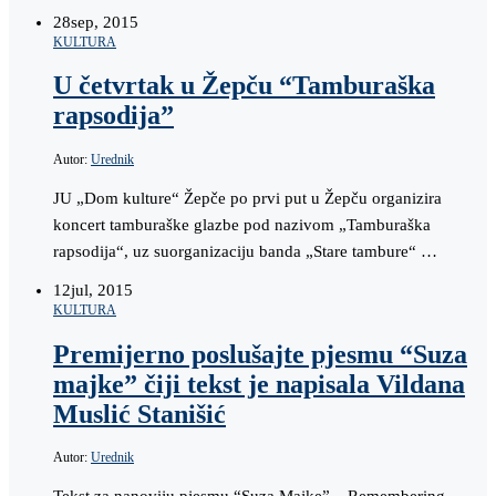
28
sep, 2015
KULTURA
U četvrtak u Žepču “Tamburaška
rapsodija”
Autor:
Urednik
JU „Dom kulture“ Žepče po prvi put u Žepču organizira
koncert tamburaške glazbe pod nazivom „Tamburaška
rapsodija“, uz suorganizaciju banda „Stare tambure“ …
12
jul, 2015
KULTURA
Premijerno poslušajte pjesmu “Suza
majke” čiji tekst je napisala Vildana
Muslić Stanišić
Autor:
Urednik