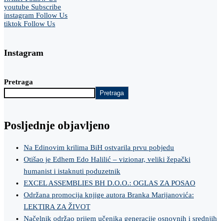
youtube
Subscribe
instagram
Follow Us
tiktok
Follow Us
Instagram
Pretraga
Pretraga
Posljednje objavljeno
Na Edinovim krilima BiH ostvarila prvu pobjedu
Otišao je Edhem Edo Halilić – vizionar, veliki žepački
humanist i istaknuti poduzetnik
EXCEL ASSEMBLIES BH D.O.O.: OGLAS ZA POSAO
Održana promocija knjige autora Branka Marijanovića:
LEKTIRA ZA ŽIVOT
Načelnik održao prijem učenika generacije osnovnih i srednjih