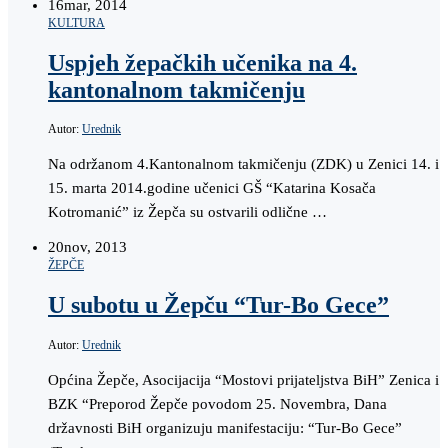
16
mar, 2014
KULTURA
Uspjeh žepačkih učenika na 4.
kantonalnom takmičenju
Autor:
Urednik
Na održanom 4.Kantonalnom takmičenju (ZDK) u Zenici 14. i
15. marta 2014.godine učenici GŠ “Katarina Kosača
Kotromanić” iz Žepča su ostvarili odlične …
20
nov, 2013
ŽEPČE
U subotu u Žepču “Tur-Bo Gece”
Autor:
Urednik
Općina Žepče, Asocijacija “Mostovi prijateljstva BiH” Zenica i
BZK “Preporod Žepče povodom 25. Novembra, Dana
državnosti BiH organizuju manifestaciju: “Tur-Bo Gece”