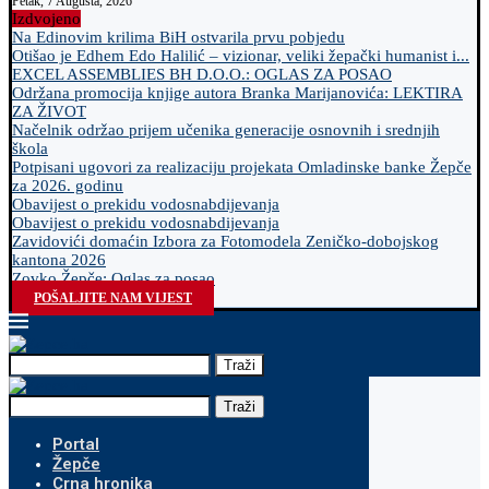
Petak, 7 Augusta, 2026
Izdvojeno
Na Edinovim krilima BiH ostvarila prvu pobjedu
Otišao je Edhem Edo Halilić – vizionar, veliki žepački humanist i...
EXCEL ASSEMBLIES BH D.O.O.: OGLAS ZA POSAO
Održana promocija knjige autora Branka Marijanovića: LEKTIRA
ZA ŽIVOT
Načelnik održao prijem učenika generacije osnovnih i srednjih
škola
Potpisani ugovori za realizaciju projekata Omladinske banke Žepče
za 2026. godinu
Obavijest o prekidu vodosnabdijevanja
Obavijest o prekidu vodosnabdijevanja
Zavidovići domaćin Izbora za Fotomodela Zeničko-dobojskog
kantona 2026
Zovko Žepče: Oglas za posao
POŠALJITE NAM VIJEST
Traži
Traži
Portal
Žepče
Crna hronika