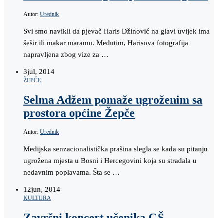
Autor:
Urednik
Svi smo navikli da pjevač Haris Džinović na glavi uvijek ima
šešir ili makar maramu. Međutim, Harisova fotografija
napravljena zbog vize za …
3
jul, 2014
ŽEPČE
Selma Adžem pomaže ugroženim sa
prostora općine Žepče
Autor:
Urednik
Medijska senzacionalistička prašina slegla se kada su pitanju
ugrožena mjesta u Bosni i Hercegovini koja su stradala u
nedavnim poplavama. Šta se …
12
jun, 2014
KULTURA
Završni koncert učenika GŠ