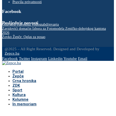
Pravila privatnosti
Facebook
Posljednje novosti
Obavijest o prekidu vodosnabdijevanja
Zavidovići domaćin Izbora za Fotomodela Zeničko-dobojskog kantona
2026
Zovko Žepče: Oglas za posao
@2025 – All Right Reserved. Designed and Developed by
Zepce.ba
Facebook
Twitter
Instagram
Linkedin
Youtube
Email
Portal
Žepče
Crna hronika
ZDK
Sport
Kultura
Kolumne
In memoriam