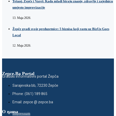
Tešanj, Žepče i Vareš: Kada mladi biraju znanje, zdravlje i zajednicu
umjesto improvizacije
13. Maja 2026.
Žepče gradi svoje preduzetnice: 5 biznisa koji rastu uz BizUp Goes
Local
12. Maja 2026.
Zepce.Ba Portal
Gradski informativni portal Žepča
Sarajevska bb, 72230 Žepče
Phone: (061) 189 865
Email: zepce @ zepce.ba
O nama
Impressum