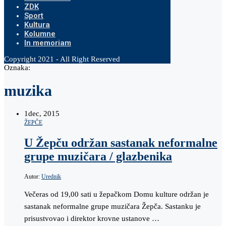
ZDK
Sport
Kultura
Kolumne
In memoriam
Copyright 2021 - All Right Reserved
Oznaka:
muzika
1
dec, 2015
ŽEPČE
U Žepču održan sastanak neformalne
grupe muzičara / glazbenika
Autor:
Urednik
Večeras od 19,00 sati u žepačkom Domu kulture održan je
sastanak neformalne grupe muzičara Žepča. Sastanku je
prisustvovao i direktor krovne ustanove …