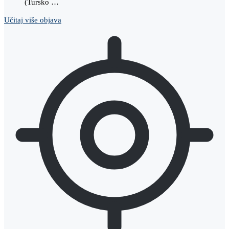
(Tursko …
Učitaj više objava