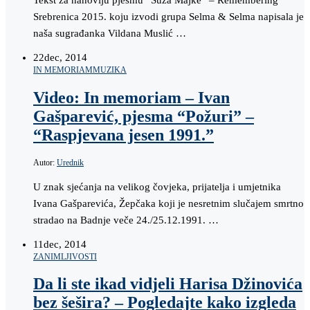
Tekst za nanoviju pjesmu “Suza Majke” – Remembering
Srebrenica 2015. koju izvodi grupa Selma & Selma napisala je
naša sugrađanka Vildana Muslić …
22
dec, 2014
IN MEMORIAM
MUZIKA
Video: In memoriam – Ivan
Gašparević, pjesma “Požuri” –
“Raspjevana jesen 1991.”
Autor:
Urednik
U znak sjećanja na velikog čovjeka, prijatelja i umjetnika
Ivana Gašparevića, Žepčaka koji je nesretnim slučajem smrtno
stradao na Badnje veče 24./25.12.1991. …
11
dec, 2014
ZANIMLJIVOSTI
Da li ste ikad vidjeli Harisa Džinovića
bez šešira? – Pogledajte kako izgleda