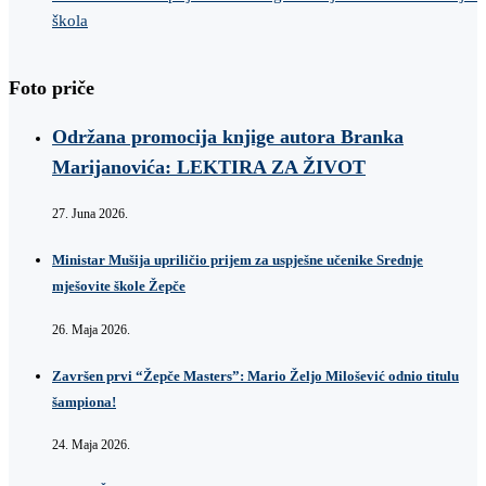
škola
Foto priče
Održana promocija knjige autora Branka
Marijanovića: LEKTIRA ZA ŽIVOT
27. Juna 2026.
Ministar Mušija upriličio prijem za uspješne učenike Srednje
mješovite škole Žepče
26. Maja 2026.
Završen prvi “Žepče Masters”: Mario Željo Milošević odnio titulu
šampiona!
24. Maja 2026.