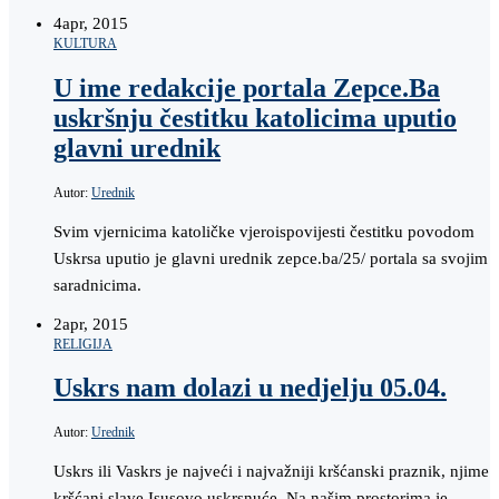
4
apr, 2015
KULTURA
U ime redakcije portala Zepce.Ba
uskršnju čestitku katolicima uputio
glavni urednik
Autor:
Urednik
Svim vjernicima katoličke vjeroispovijesti čestitku povodom
Uskrsa uputio je glavni urednik zepce.ba/25/ portala sa svojim
saradnicima.
2
apr, 2015
RELIGIJA
Uskrs nam dolazi u nedjelju 05.04.
Autor:
Urednik
Uskrs ili Vaskrs je najveći i najvažniji kršćanski praznik, njime
kršćani slave Isusovo uskrsnuće. Na našim prostorima je