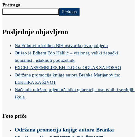
Pretraga
Pretraga
Posljednje objavljeno
Na Edinovim krilima BiH ostvarila prvu pobjedu
Otišao je Edhem Edo Halilić – vizionar, veliki žepački
humanist i istaknuti poduzetnik
EXCEL ASSEMBLIES BH D.O.O.: OGLAS ZA POSAO
Održana promocija knjige autora Branka Marijanovića:
LEKTIRA ZA ŽIVOT
Načelnik održao prijem učenika generacije osnovnih i srednjih
škola
Foto priče
Održana promocija knjige autora Branka