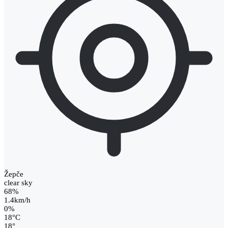
Žepče
clear sky
68%
1.4km/h
0%
18
°
C
18
°