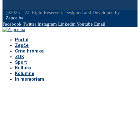
@2025 – All Right Reserved. Designed and Developed by
Zepce.ba
Facebook
Twitter
Instagram
Linkedin
Youtube
Email
Portal
Žepče
Crna hronika
ZDK
Sport
Kultura
Kolumne
In memoriam