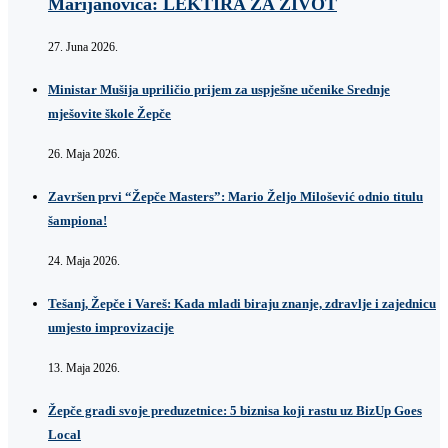
Marijanovića: LEKTIRA ZA ŽIVOT
27. Juna 2026.
Ministar Mušija upriličio prijem za uspješne učenike Srednje
mješovite škole Žepče
26. Maja 2026.
Završen prvi “Žepče Masters”: Mario Željo Milošević odnio titulu
šampiona!
24. Maja 2026.
Tešanj, Žepče i Vareš: Kada mladi biraju znanje, zdravlje i zajednicu
umjesto improvizacije
13. Maja 2026.
Žepče gradi svoje preduzetnice: 5 biznisa koji rastu uz BizUp Goes
Local