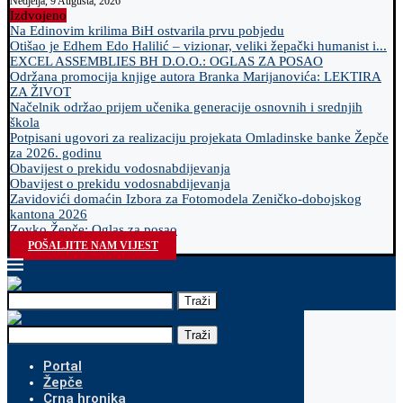
Nedjelja, 9 Augusta, 2026
Izdvojeno
Na Edinovim krilima BiH ostvarila prvu pobjedu
Otišao je Edhem Edo Halilić – vizionar, veliki žepački humanist i...
EXCEL ASSEMBLIES BH D.O.O.: OGLAS ZA POSAO
Održana promocija knjige autora Branka Marijanovića: LEKTIRA
ZA ŽIVOT
Načelnik održao prijem učenika generacije osnovnih i srednjih
škola
Potpisani ugovori za realizaciju projekata Omladinske banke Žepče
za 2026. godinu
Obavijest o prekidu vodosnabdijevanja
Obavijest o prekidu vodosnabdijevanja
Zavidovići domaćin Izbora za Fotomodela Zeničko-dobojskog
kantona 2026
Zovko Žepče: Oglas za posao
POŠALJITE NAM VIJEST
Traži
Traži
Portal
Žepče
Crna hronika