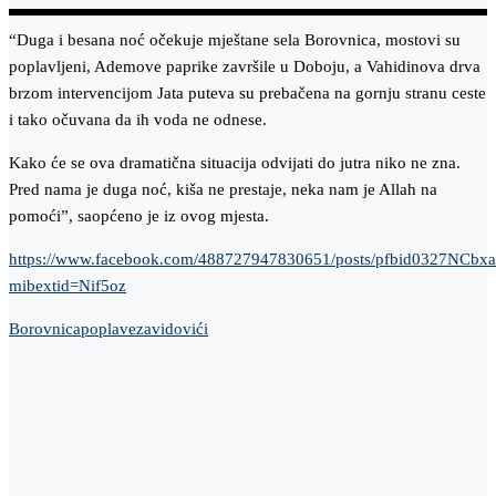
“Duga i besana noć očekuje mještane sela Borovnica, mostovi su
poplavljeni, Ademove paprike završile u Doboju, a Vahidinova drva
brzom intervencijom Jata puteva su prebačena na gornju stranu ceste
i tako očuvana da ih voda ne odnese.
Kako će se ova dramatična situacija odvijati do jutra niko ne zna.
Pred nama je duga noć, kiša ne prestaje, neka nam je Allah na
pomoći”, saopćeno je iz ovog mjesta.
https://www.facebook.com/488727947830651/posts/pfbid0327
mibextid=Nif5oz
Borovnica
poplave
zavidovići