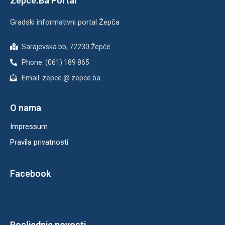
Zepce.Ba Portal
Gradski informativni portal Žepča
Sarajevska bb, 72230 Žepče
Phone: (061) 189 865
Email: zepce @ zepce.ba
O nama
Impressum
Pravila privatnosti
Facebook
Posljednje novosti