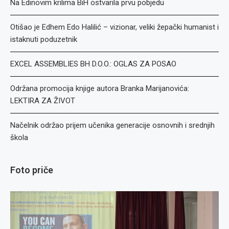
Na Edinovim krilima BiH ostvarila prvu pobjedu
Otišao je Edhem Edo Halilić – vizionar, veliki žepački humanist i
istaknuti poduzetnik
EXCEL ASSEMBLIES BH D.O.O.: OGLAS ZA POSAO
Održana promocija knjige autora Branka Marijanovića:
LEKTIRA ZA ŽIVOT
Načelnik održao prijem učenika generacije osnovnih i srednjih
škola
Foto priče