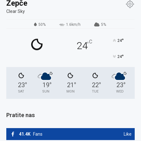
Žepče
Clear Sky
50%
1.6km/h
5%
°
24
C
24
°
°
24
23
°
19
°
21
°
22
°
23
°
SAT
SUN
MON
TUE
WED
Pratite nas
41.4K
Fans
Like