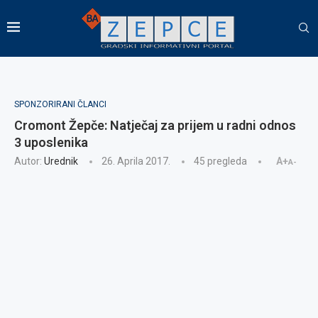
SPONZORIRANI ČLANCI
Cromont Žepče: Natječaj za prijem u radni odnos
3 uposlenika
Autor:
Urednik
26. Aprila 2017.
45
pregleda
A+
A-