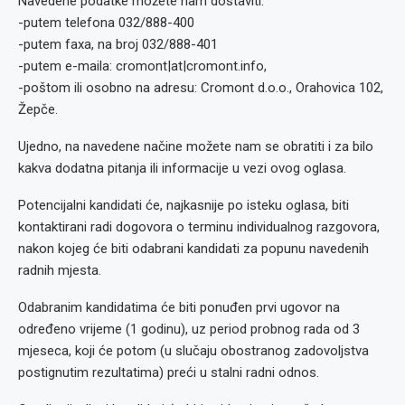
Navedene podatke možete nam dostaviti:
-putem telefona 032/888-400
-putem faxa, na broj 032/888-401
-putem e-maila: cromont|at|cromont.info,
-poštom ili osobno na adresu: Cromont d.o.o., Orahovica 102,
Žepče.
Ujedno, na navedene načine možete nam se obratiti i za bilo
kakva dodatna pitanja ili informacije u vezi ovog oglasa.
Potencijalni kandidati će, najkasnije po isteku oglasa, biti
kontaktirani radi dogovora o terminu individualnog razgovora,
nakon kojeg će biti odabrani kandidati za popunu navedenih
radnih mjesta.
Odabranim kandidatima će biti ponuđen prvi ugovor na
određeno vrijeme (1 godinu), uz period probnog rada od 3
mjeseca, koji će potom (u slučaju obostranog zadovoljstva
postignutim rezultatima) preći u stalni radni odnos.