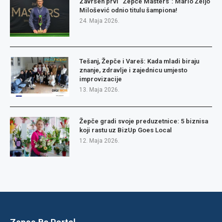
Završen prvi “Žepče Masters”: Mario Željo
Milošević odnio titulu šampiona!
24. Maja 2026.
Tešanj, Žepče i Vareš: Kada mladi biraju
znanje, zdravlje i zajednicu umjesto
improvizacije
13. Maja 2026.
Žepče gradi svoje preduzetnice: 5 biznisa
koji rastu uz BizUp Goes Local
12. Maja 2026.