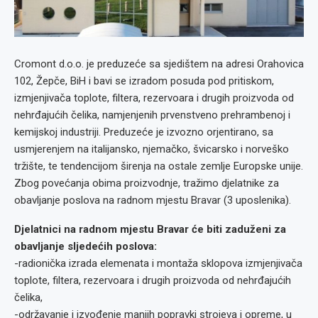
Cromont d.o.o. je preduzeće sa sjedištem na adresi Orahovica
102, Žepče, BiH i bavi se izradom posuda pod pritiskom,
izmjenjivača toplote, filtera, rezervoara i drugih proizvoda od
nehrđajućih čelika, namjenjenih prvenstveno prehrambenoj i
kemijskoj industriji. Preduzeće je izvozno orjentirano, sa
usmjerenjem na italijansko, njemačko, švicarsko i norveško
tržište, te tendencijom širenja na ostale zemlje Europske unije.
Zbog povećanja obima proizvodnje, tražimo djelatnike za
obavljanje poslova na radnom mjestu Bravar (3 uposlenika).
Djelatnici na radnom mjestu Bravar će biti zaduženi za
obavljanje sljedećih poslova:
-radionička izrada elemenata i montaža sklopova izmjenjivača
toplote, filtera, rezervoara i drugih proizvoda od nehrđajućih
čelika,
-održavanje i izvođenje manjih popravki strojeva i opreme, u