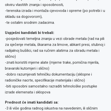
okviru vlastitih znanja i sposobnosti,
-terenska izrada i montaža cjevovoda i opreme (po potrebi i u
skladu sa dogovorom),
-te ostalim srodnim zadacima.
Uspješni kandidati bi trebali:
-posjedovati temeljna znanja u vezi obrade metala (rad na pili
za sječenje metala, škarama za limove, abkant presi, stubnoj i
radijalnoj bušilici, rad sa ručnim alatima za obradu metala i
slično)
-znati koristiti mjerne alate (mjerne trake, pomična mjerila,
bravarski kutomjeri i slično)
-dobro razumjevati tehničku dokumentaciju (sklopne i
radioničke nacrte, specifikacije materijala i slično)
-biti sposobni samostalno razraditi tehnološke postupke
izrade elemenata i sklopova
Prednost će imati kandidati sa:
-3 ili više godina radnog iskustva na navedenim, ili sličnim