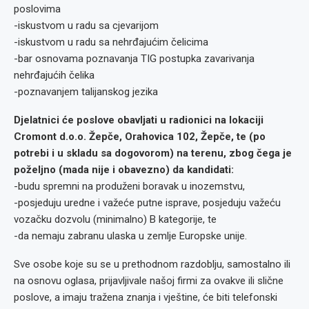
poslovima
-iskustvom u radu sa cjevarijom
-iskustvom u radu sa nehrđajućim čelicima
-bar osnovama poznavanja TIG postupka zavarivanja
nehrđajućih čelika
-poznavanjem talijanskog jezika
Djelatnici će poslove obavljati u radionici na lokaciji
Cromont d.o.o. Žepče, Orahovica 102, Žepče, te (po
potrebi i u skladu sa dogovorom) na terenu, zbog čega je
poželjno (mada nije i obavezno) da kandidati:
-budu spremni na produženi boravak u inozemstvu,
-posjeduju uredne i važeće putne isprave, posjeduju važeću
vozačku dozvolu (minimalno) B kategorije, te
-da nemaju zabranu ulaska u zemlje Europske unije.
Sve osobe koje su se u prethodnom razdoblju, samostalno ili
na osnovu oglasa, prijavljivale našoj firmi za ovakve ili slične
poslove, a imaju tražena znanja i vještine, će biti telefonski