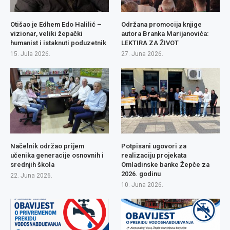
Otišao je Edhem Edo Halilić –
Održana promocija knjige
vizionar, veliki žepački
autora Branka Marijanovića:
humanist i istaknuti poduzetnik
LEKTIRA ZA ŽIVOT
15. Jula 2026.
27. Juna 2026.
Načelnik održao prijem
Potpisani ugovori za
učenika generacije osnovnih i
realizaciju projekata
srednjih škola
Omladinske banke Žepče za
2026. godinu
22. Juna 2026.
10. Juna 2026.