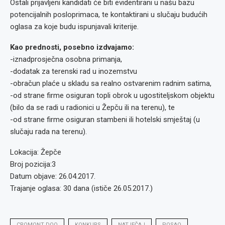
Ostali prijavljeni kandidati će biti evidentirani u našu bazu
potencijalnih posloprimaca, te kontaktirani u slučaju budućih
oglasa za koje budu ispunjavali kriterije.
Kao prednosti, posebno izdvajamo:
-iznadprosječna osobna primanja,
-dodatak za terenski rad u inozemstvu
-obračun plaće u skladu sa realno ostvarenim radnim satima,
-od strane firme osiguran topli obrok u ugostiteljskom objektu
(bilo da se radi u radionici u Žepču ili na terenu), te
-od strane firme osiguran stambeni ili hotelski smještaj (u
slučaju rada na terenu).
Lokacija: Žepče
Broj pozicija:3
Datum objave: 26.04.2017.
Trajanje oglasa: 30 dana (ističe 26.05.2017.)
CROMONT DOO
KONKURS
NATJEČAJ
POSAO