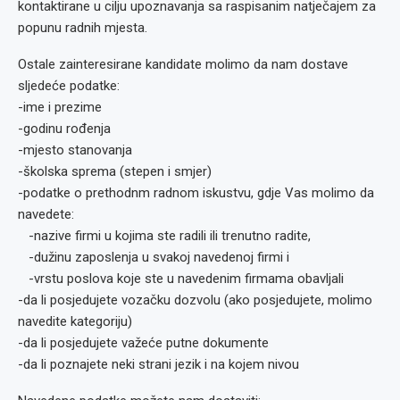
kontaktirane u cilju upoznavanja sa raspisanim natječajem za
popunu radnih mjesta.
Ostale zainteresirane kandidate molimo da nam dostave
sljedeće podatke:
-ime i prezime
-godinu rođenja
-mjesto stanovanja
-školska sprema (stepen i smjer)
-podatke o prethodnm radnom iskustvu, gdje Vas molimo da
navedete:
-nazive firmi u kojima ste radili ili trenutno radite,
-dužinu zaposlenja u svakoj navedenoj firmi i
-vrstu poslova koje ste u navedenim firmama obavljali
-da li posjedujete vozačku dozvolu (ako posjedujete, molimo
navedite kategoriju)
-da li posjedujete važeće putne dokumente
-da li poznajete neki strani jezik i na kojem nivou