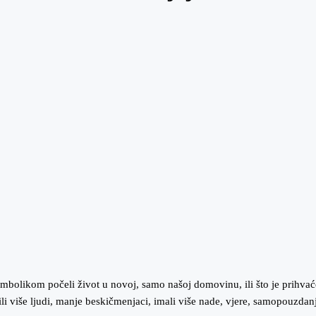
om simbolikom počeli život u novoj, samo našoj domovinu, ili što je pri
 bili više ljudi, manje beskičmenjaci, imali više nade, vjere, samopouzd