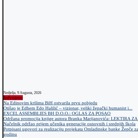
Nedjelja, 9 Augusta, 2026
Izdvojeno
Na Edinovim krilima BiH ostvarila prvu pobjedu
Otišao je Edhem Edo Halilić – vizionar, veliki žepački humanist i...
EXCEL ASSEMBLIES BH D.O.O.: OGLAS ZA POSAO
Održana promocija knjige autora Branka Marijanovića: LEKTIRA Z
Načelnik održao prijem učenika generacije osnovnih i srednjih škola
Potpisani ugovori za realizaciju projekata Omladinske banke Žepče z
godinu