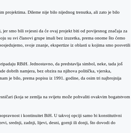
 projektima. Dileme nije bilo nijednog trenutka, ali zato je bilo
 jer smo bili svjesni da će ovaj projekt biti od povijesnog značaja za
, koju su svi članovi grupe imali bez izuzetka, prema onome što ćemo
 posjedujemo, svoje znanje, ekspertize iz oblasti u kojima smo posvetili
a pripadaju RBiH. Jednostavno, da predstavlja simbol, neke, tada još
de dobrih namjera, bez obzira na njihova politička, vjerska,
am je bilo, prema popisu iz 1991. godine, da osim tri najbrojnija
ovjesničari (koja se zemlja na svijetu može pohvaliti ovakvim bogatstvom
opravnost i kontinuitet BiH. U takvoj opciji samo bi konstitutivni
i, srednji, zadnji, lijevi, desni, gornji ili donji, što dovodi do