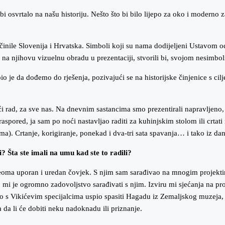
osvrtalo na našu historiju. Nešto što bi bilo lijepo za oko i moderno za 
 učinile Slovenija i Hrvatska. Simboli koji su nama dodijeljeni Ustavom 
a na njihovu vizuelnu obradu u prezentaciji, stvorili bi, svojom nesimb
 bio je da dođemo do rješenja, pozivajući se na historijske činjenice s c
ući rad, za sve nas. Na dnevnim sastancima smo prezentirali napravljeno, 
 raspored, ja sam po noći nastavljao raditi za kuhinjskim stolom ili crt
a). Crtanje, korigiranje, ponekad i dva-tri sata spavanja… i tako iz da
Šta ste imali na umu kad ste to radili?
veoma uporan i uredan čovjek. S njim sam sarađivao na mnogim projektima
lo mi je ogromno zadovoljstvo sarađivati s njim. Izviru mi sjećanja na 
s Vikićevim specijalcima uspio spasiti Hagadu iz Zemaljskog muzeja, u 
a da li će dobiti neku nadoknadu ili priznanje.