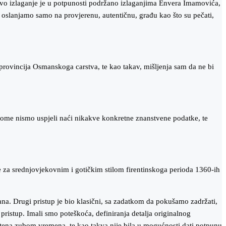
govo izlaganje je u potpunosti podržano izlaganjima Envera Imamovića,
oslanjamo samo na provjerenu, autentičnu, građu kao što su pečati,
provincija Osmanskoga carstva, te kao takav, mišljenja sam da ne bi
 o tome nismo uspjeli naći nikakve konkretne znanstvene podatke, te
 se za srednjovjekovnim i gotičkim stilom firentinskoga perioda 1360-ih
ljana. Drugi pristup je bio klasični, sa zadatkom da pokušamo zadržati,
pristup. Imali smo poteškoća, definiranja detalja originalnog
ištena zubom vremena, te kao takva nije bila u mogućnosti dati potpunu