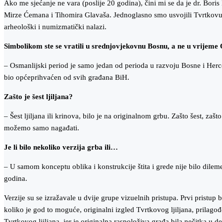
Ako me sjećanje ne vara (poslije 20 godina), čini mi se da je dr. Bo
Mirze Ćemana i Tihomira Glavaša. Jednoglasno smo usvojili Tvrtkovu s
arheološki i numizmatički nalazi.
Simbolikom ste se vratili u srednjovjekovnu Bosnu, a ne u vrijeme
– Osmanlijski period je samo jedan od perioda u razvoju Bosne i Herc
bio općeprihvaćen od svih građana BiH.
Zašto je šest ljiljana?
– Šest ljiljana ili krinova, bilo je na originalnom grbu. Zašto šest, z
možemo samo nagađati.
Je li bilo nekoliko verzija grba ili…
– U samom konceptu oblika i konstrukcije štita i grede nije bilo dilem
godina.
Verzije su se izražavale u dvije grupe vizuelnih pristupa. Prvi pristup 
koliko je god to moguće, originalni izgled Tvrtkovog ljiljana, prilago
Tvrtkovog ljiljana, jer je originalna raspoloživa građa bila nečitka 