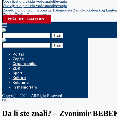
Obavijest o prekidu vodosnabdijevanja
Obavijest o prekidu vodosnabdijevanja
Zavidovići domaćin Izbora za Fotomodela Zeničko-dobojskog kanto
Zovko Žepče: Oglas za posao
POŠALJITE NAM VIJEST
Traži
Traži
Portal
Žepče
Crna hronika
ZDK
Sport
Kultura
Kolumne
In memoriam
Copyright 2021 - All Right Reserved
BIH
Da li ste znali? – Zvonimir BEBEK