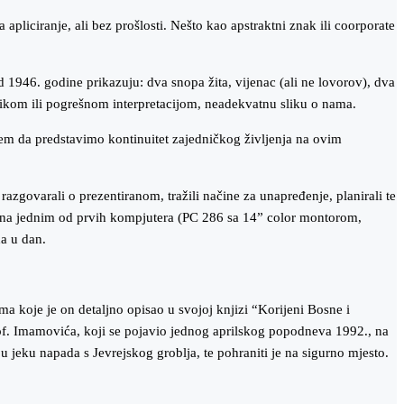
apliciranje, ali bez prošlosti. Nešto kao apstraktni znak ili coorporate
od 1946. godine prikazuju: dva snopa žita, vijenac (ali ne lovorov), dva
olikom ili pogrešnom interpretacijom, neadekvatnu sliku o nama.
iljem da predstavimo kontinuitet zajedničkog življenja na ovim
razgovarali o prezentiranom, tražili načine za unapređenje, planirali te
ati na jednim od prvih kompjutera (PC 286 sa 14” color montorom,
na u dan.
 koje je on detaljno opisao u svojoj knjizi “Korijeni Bosne i
prof. Imamovića, koji se pojavio jednog aprilskog popodneva 1992., na
jeku napada s Jevrejskog groblja, te pohraniti je na sigurno mjesto.