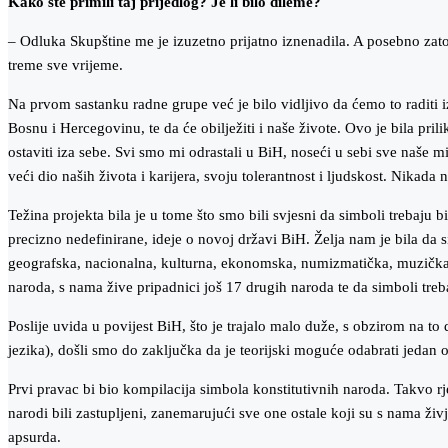
Kako ste primili taj prijedlog? Je li bilo dileme?
– Odluka Skupštine me je izuzetno prijatno iznenadila. A posebno zato 
treme sve vrijeme.
Na prvom sastanku radne grupe već je bilo vidljivo da ćemo to raditi iz
Bosnu i Hercegovinu, te da će obilježiti i naše živote. Ovo je bila pr
ostaviti iza sebe. Svi smo mi odrastali u BiH, noseći u sebi sve naše m
veći dio naših života i karijera, svoju tolerantnost i ljudskost. Nikada 
Težina projekta bila je u tome što smo bili svjesni da simboli trebaju 
precizno nedefinirane, ideje o novoj državi BiH. Želja nam je bila da
geografska, nacionalna, kulturna, ekonomska, numizmatička, muzička, 
naroda, s nama žive pripadnici još 17 drugih naroda te da simboli trebaj
Poslije uvida u povijest BiH, što je trajalo malo duže, s obzirom na to 
jezika), došli smo do zaključka da je teorijski moguće odabrati jedan o
Prvi pravac bi bio kompilacija simbola konstitutivnih naroda. Takvo rj
narodi bili zastupljeni, zanemarujući sve one ostale koji su s nama živje
apsurda.