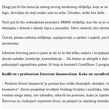
Drugi put bi bio kreacija nekog novog modernog obilježja, koje se ne bi 
logo, dovoljan da stoji onako sam za sebe. Ukratko, nešto bez duše.
Treći put bi bio redizajnirati postojeća SRBiH obilježja, kao što su to
dimnjaka s dimom i siluetu Jajca u pozadini. Takvi simboli, bez obzir
Četvrti, prema našemu mišljenju, najispravniji, a ujedno i najteži, put
prostorima.
Izborom četvrtog pravca jasno je da će to biti teška zadaća i iscrpljuj
davali zadatke, korekcije, konsolidacije… Da bismo se uklopili u dati
prikazujući ograničenu paletu 16 boja te koristeći CorelDraw 2 program
Radili ste s profesorom Enverom Imamovićem. Kako ste sarađivali? 
– Profesor Enver Imamović je poznat kao veliki domoljub, detaljist, 
bosanstva”. Enver posjeduje kvalitete čestitog čovjeka i naučnika, bi
vratima moga stana, sav uzbuđen, rekavši mi ponosno, kako je zajedno 
Žrtvovao se, rizikujući sopstveni život, ne pitajući se nijednog trenutk