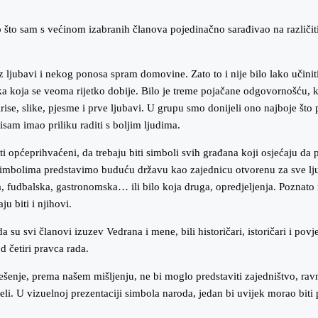
što sam s većinom izabranih članova pojedinačno sarađivao na različitim
 ljubavi i nekog ponosa spram domovine. Zato to i nije bilo lako učiniti,
ilika koja se veoma rijetko dobije. Bilo je treme pojačane odgovornošću
irise, slike, pjesme i prve ljubavi. U grupu smo donijeli ono najboje što
nisam imao priliku raditi s boljim ljudima.
biti općeprihvaćeni, da trebaju biti simboli svih građana koji osjećaju d
 simbolima predstavimo buduću državu kao zajednicu otvorenu za sve lju
fudbalska, gastronomska… ili bilo koja druga, opredjeljenja. Poznato n
u biti i njihovi.
da su svi članovi izuzev Vedrana i mene, bili historičari, istoričari i p
d četiri pravca rada.
ešenje, prema našem mišljenju, ne bi moglo predstaviti zajedništvo, ravn
li. U vizuelnoj prezentaciji simbola naroda, jedan bi uvijek morao biti prv