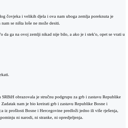
alog čovjeka i velikih djela i ova nam uboga zemlja poreknuta je
a nam se ništa loše ne može desiti.
da ga na ovoj zemlji nikad nije bilo, a ako je i stek'o, opet se vrati u
ekati.
a SRBiH obrazovala je stručnu podgrupu za grb i zastavu Republike
adatak nam je bio kreirati grb i zastavu Republike Bosne i
ca iz prošlosti Bosne i Hercegovine predloži jedno ili više rješenja,
spominju ni narodi, ni stranke, ni opredjeljenja.