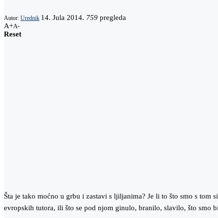
14. Jula 2014.
759
pregleda
Autor:
Urednik
A+
A-
Reset
Šta je tako moćno u grbu i zastavi s ljiljanima? Je li to što smo s t
evropskih tutora, ili što se pod njom ginulo, branilo, slavilo, što smo