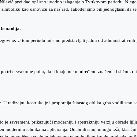
ris Nilević prvi dao opširno uvodno izlaganje o Tvrtkovom periodu. Nje
imboliku kao osnovicu za naš rad. Također smo bili jednoglasni da se 
 Osmanlija.
egovine. U tom periodu mi smo predstavljali jednu od administrativnih 
ašto po tri u svakome polju, da li imaju neko određeno značenje i slično,
e. U redizajnu kostrukcije i proporcija štitastog oblika grba vodili smo
bio je savremeni, prikazujući moderniju i apstraktniju verziju obrade lji
đen modernim tehnikama apliciranja. Odabrali smo, mnogo teži, klasični 
u detalju, ograničena srednjovjekovnom tehnologijom izrade originala, un