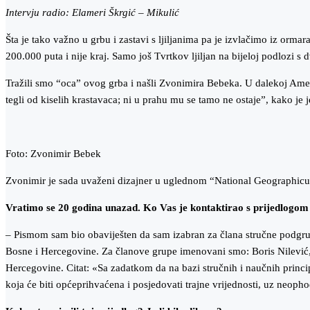
Intervju radio: Elameri Škrgić – Mikulić
Šta je tako važno u grbu i zastavi s ljiljanima pa je izvlačimo iz or
200.000 puta i nije kraj. Samo još Tvrtkov ljiljan na bijeloj podlozi s 
Tražili smo “oca” ovog grba i našli Zvonimira Bebeka. U dalekoj Americi.
tegli od kiselih krastavaca; ni u prahu mu se tamo ne ostaje”, kako je
Foto: Zvonimir Bebek
Zvonimir je sada uvaženi dizajner u uglednom “National Geographicu”. 
Vratimo se 20 godina unazad. Ko Vas je kontaktirao s prijedlogom
– Pismom sam bio obaviješten da sam izabran za člana stručne podgr
Bosne i Hercegovine. Za članove grupe imenovani smo: Boris Nilević,
Hercegovine. Citat: «Sa zadatkom da na bazi stručnih i naučnih principa 
koja će biti općeprihvaćena i posjedovati trajne vrijednosti, uz neophod