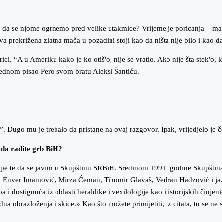
mara da se njome ogrnemo pred velike utakmice? Vrijeme je poricanja – m
dva prekrižena zlatna mača u pozadini stoji kao da ništa nije bilo i kao d
 “A u Ameriku kako je ko otiš'o, nije se vratio. Ako nije šta stek'o, k'o 
 jednom pisao Pero svom bratu Aleksi Šantiću.
Dugo mu je trebalo da pristane na ovaj razgovor. Ipak, vrijedjelo je č
 da radite grb BiH?
upe te da se javim u Skupštinu SRBiH. Sredinom 1991. godine Skupštin
 Enver Imamović, Mirza Ćeman, Tihomir Glavaš, Vedran Hadzović i ja. Z
i dostignuća iz oblasti heraldike i vexilologije kao i istorijskih činjeni
na obrazloženja i skice.» Kao što možete primijetiti, iz citata, tu se ne 