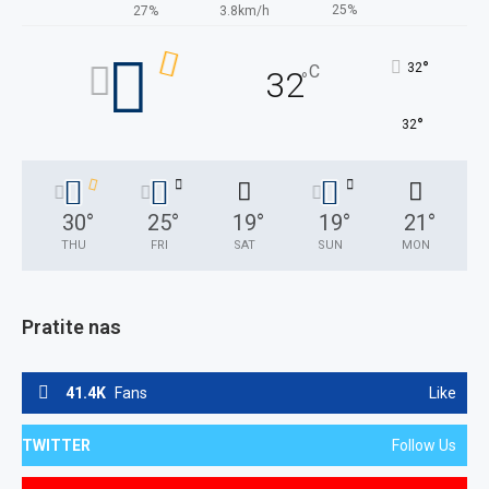
25%
27%
3.8km/h
°
32
C
32
°
°
32
30
°
25
°
19
°
19
°
21
°
THU
FRI
SAT
SUN
MON
Pratite nas
41.4K
Fans
Like
TWITTER
Follow Us