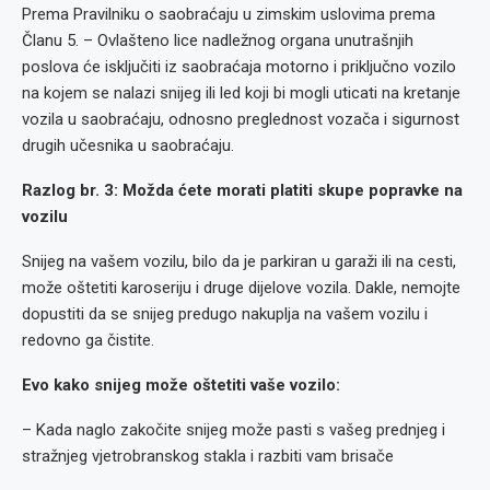
Prema Pravilniku o saobraćaju u zimskim uslovima prema
Članu 5. – Ovlašteno lice nadležnog organa unutrašnjih
poslova će isklјučiti iz saobraćaja motorno i priklјučno vozilo
na kojem se nalazi snijeg ili led koji bi mogli uticati na kretanje
vozila u saobraćaju, odnosno preglednost vozača i sigurnost
drugih učesnika u saobraćaju.
Razlog br. 3: Možda ćete morati platiti skupe popravke na
vozilu
Snijeg na vašem vozilu, bilo da je parkiran u garaži ili na cesti,
može oštetiti karoseriju i druge dijelove vozila. Dakle, nemojte
dopustiti da se snijeg predugo nakuplja na vašem vozilu i
redovno ga čistite.
Evo kako snijeg može oštetiti vaše vozilo:
– Kada naglo zakočite snijeg može pasti s vašeg prednjeg i
stražnjeg vjetrobranskog stakla i razbiti vam brisače