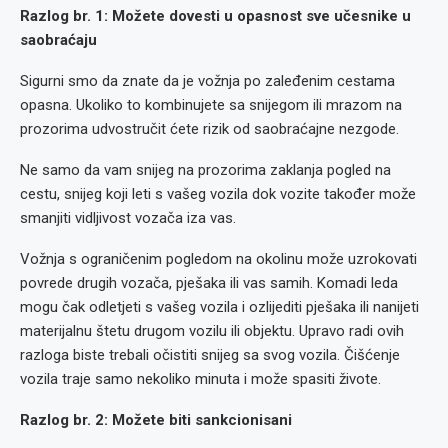
Razlog br. 1: Možete dovesti u opasnost sve učesnike u
saobraćaju
Sigurni smo da znate da je vožnja po zaleđenim cestama
opasna. Ukoliko to kombinujete sa snijegom ili mrazom na
prozorima udvostručit ćete rizik od saobraćajne nezgode.
Ne samo da vam snijeg na prozorima zaklanja pogled na
cestu, snijeg koji leti s vašeg vozila dok vozite također može
smanjiti vidljivost vozača iza vas.
Vožnja s ograničenim pogledom na okolinu može uzrokovati
povrede drugih vozača, pješaka ili vas samih. Komadi leda
mogu čak odletjeti s vašeg vozila i ozlijediti pješaka ili nanijeti
materijalnu štetu drugom vozilu ili objektu. Upravo radi ovih
razloga biste trebali očistiti snijeg sa svog vozila. Čišćenje
vozila traje samo nekoliko minuta i može spasiti živote.
Razlog br. 2: Možete biti sankcionisani