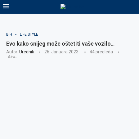
BIH
LIFE STYLE
Evo kako snijeg može oštetiti vaše vozilo…
Autor:
Urednik
26. Januara 2023.
44
pregleda
A+
A-