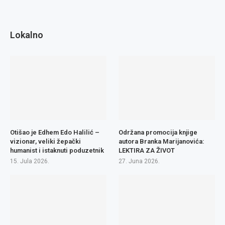
Lokalno
Otišao je Edhem Edo Halilić –
Održana promocija knjige
vizionar, veliki žepački
autora Branka Marijanovića:
humanist i istaknuti poduzetnik
LEKTIRA ZA ŽIVOT
15. Jula 2026.
27. Juna 2026.