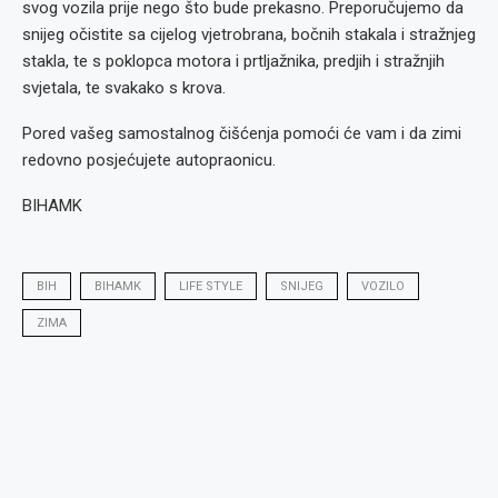
svog vozila prije nego što bude prekasno. Preporučujemo da
snijeg očistite sa cijelog vjetrobrana, bočnih stakala i stražnjeg
stakla, te s poklopca motora i prtljažnika, predjih i stražnjih
svjetala, te svakako s krova.
Pored vašeg samostalnog čišćenja pomoći će vam i da zimi
redovno posjećujete autopraonicu.
BIHAMK
BIH
BIHAMK
LIFE STYLE
SNIJEG
VOZILO
ZIMA