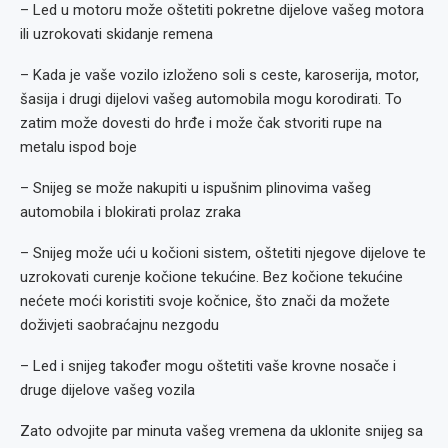
– Led u motoru može oštetiti pokretne dijelove vašeg motora
ili uzrokovati skidanje remena
– Kada je vaše vozilo izloženo soli s ceste, karoserija, motor,
šasija i drugi dijelovi vašeg automobila mogu korodirati. To
zatim može dovesti do hrđe i može čak stvoriti rupe na
metalu ispod boje
– Snijeg se može nakupiti u ispušnim plinovima vašeg
automobila i blokirati prolaz zraka
– Snijeg može ući u kočioni sistem, oštetiti njegove dijelove te
uzrokovati curenje kočione tekućine. Bez kočione tekućine
nećete moći koristiti svoje kočnice, što znači da možete
doživjeti saobraćajnu nezgodu
– Led i snijeg također mogu oštetiti vaše krovne nosače i
druge dijelove vašeg vozila
Zato odvojite par minuta vašeg vremena da uklonite snijeg sa