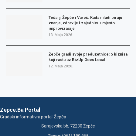
Tešanj, Žepče i Vareš: Kada mladi biraju
znanje, zdravlje i zajednicu umjesto
improvizacije
13. Maja 2026.
Žepče gradi svoje preduzetnice: 5 biznisa
koji rastu uz BizUp Goes Local
12. Maja 2026.
Zepce.Ba Portal
Gradski informativni portal Žepča
Sarajevska bb, 72230 Žepče