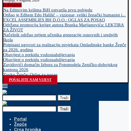
Nedjelja, 9 Augusta, 2026
Izdvojeno
Na Edinovim krilima BiH ostvarila prvu pobjedu
Otišao je Edhem Edo Halilić – vizionar, veliki žepački humanist i...
EXCEL ASSEMBLIES BH D.O.O.: OGLAS ZA POSAO
Održana promocija knjige autora Branka Marijanovića: LEKTIRA
ZA ŽIVOT
Načelnik održao prijem učenika generacije osnovnih i srednjih
škola
Potpisani ugovori za realizaciju projekata Omladinske banke Žepče
za 2026. godinu
Obavijest o prekidu vodosnabdijevanja
Obavijest o prekidu vodosnabdijevanja
Zavidovići domaćin Izbora za Fotomodela Zeničko-dobojskog
kantona 2026
Zovko Žepče: Oglas za posao
POŠALJITE NAM VIJEST
Traži
Traži
Portal
Žepče
Crna hronika