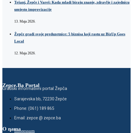
Tešanj, Žepče i Vareš: Kada mladi biraju znanje, zdravlje i zajednicu
umjesto improvizacije
13. Maja 2026.
Žepče gradi svoje preduzetnice: 5 biznisa koji rastu uz BizUp Goes
Local
12. Maja 2026.
Zepce.Ba Portal
Gradski informativni portal Žepča
Sarajevska bb, 72230 Žepče
Phone: (061) 189 865
Email: zepce @ zepce.ba
O nama
Impressum