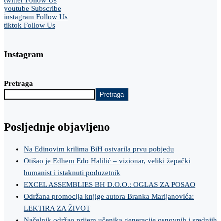
twitter
Follow Us
youtube
Subscribe
instagram
Follow Us
tiktok
Follow Us
Instagram
Pretraga
Pretraga
Posljednje objavljeno
Na Edinovim krilima BiH ostvarila prvu pobjedu
Otišao je Edhem Edo Halilić – vizionar, veliki žepački
humanist i istaknuti poduzetnik
EXCEL ASSEMBLIES BH D.O.O.: OGLAS ZA POSAO
Održana promocija knjige autora Branka Marijanovića:
LEKTIRA ZA ŽIVOT
Načelnik održao prijem učenika generacije osnovnih i srednjih