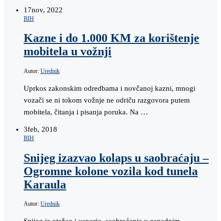
17
nov, 2022
BIH
Kazne i do 1.000 KM za korištenje
mobitela u vožnji
Autor:
Urednik
Uprkos zakonskim odredbama i novčanoj kazni, mnogi
vozači se ni tokom vožnje ne odriču razgovora putem
mobitela, čitanja i pisanja poruka. Na …
3
feb, 2018
BIH
Snijeg izazvao kolaps u saobraćaju –
Ogromne kolone vozila kod tunela
Karaula
Autor:
Urednik