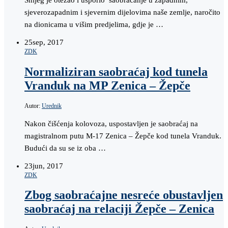
Snijeg je otežao i usporio saobraćanje u zapadnim,
sjeverozapadnim i sjevernim dijelovima naše zemlje, naročito
na dionicama u višim predjelima, gdje je …
25
sep, 2017
ZDK
Normaliziran saobraćaj kod tunela
Vranduk na MP Zenica – Žepče
Autor:
Urednik
Nakon čišćenja kolovoza, uspostavljen je saobraćaj na
magistralnom putu M-17 Zenica – Žepče kod tunela Vranduk.
Budući da su se iz oba …
23
jun, 2017
ZDK
Zbog saobraćajne nesreće obustavljen
saobraćaj na relaciji Žepče – Zenica