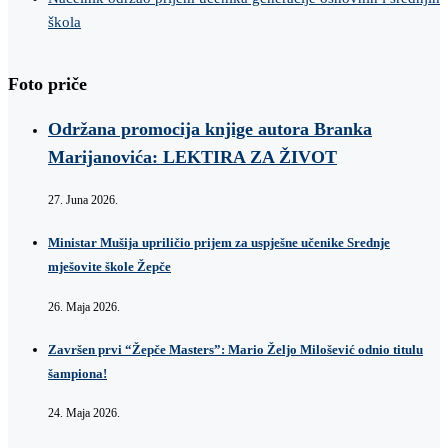
škola
Foto priče
Održana promocija knjige autora Branka
Marijanovića: LEKTIRA ZA ŽIVOT
27. Juna 2026.
Ministar Mušija upriličio prijem za uspješne učenike Srednje
mješovite škole Žepče
26. Maja 2026.
Završen prvi “Žepče Masters”: Mario Željo Milošević odnio titulu
šampiona!
24. Maja 2026.