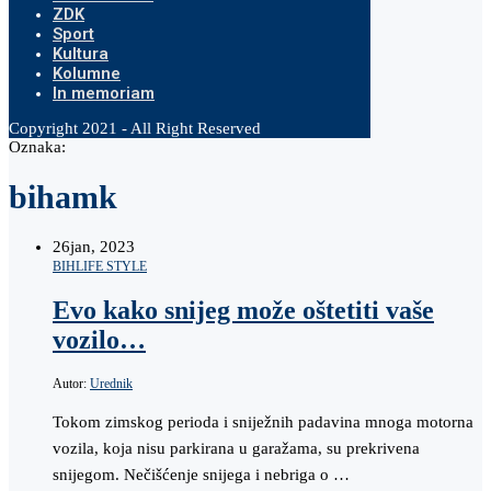
ZDK
Sport
Kultura
Kolumne
In memoriam
Copyright 2021 - All Right Reserved
Oznaka:
bihamk
26
jan, 2023
BIH
LIFE STYLE
Evo kako snijeg može oštetiti vaše
vozilo…
Autor:
Urednik
Tokom zimskog perioda i sniježnih padavina mnoga motorna
vozila, koja nisu parkirana u garažama, su prekrivena
snijegom. Nečišćenje snijega i nebriga o …