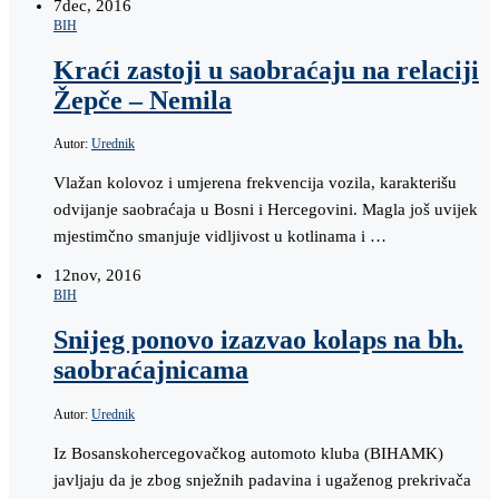
7
dec, 2016
BIH
Kraći zastoji u saobraćaju na relaciji
Žepče – Nemila
Autor:
Urednik
Vlažan kolovoz i umjerena frekvencija vozila, karakterišu
odvijanje saobraćaja u Bosni i Hercegovini. Magla još uvijek
mjestimčno smanjuje vidljivost u kotlinama i …
12
nov, 2016
BIH
Snijeg ponovo izazvao kolaps na bh.
saobraćajnicama
Autor:
Urednik
Iz Bosanskohercegovačkog automoto kluba (BIHAMK)
javljaju da je zbog snježnih padavina i ugaženog prekrivača