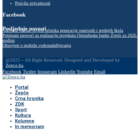
Pravila privatnosti
Facebook
Posljednje novosti
Načelnik održao prijem učenika generacije osnovnih i srednjih škola
Potpisani ugovori za realizaciju projekata Omladinske banke Žepče za 2026.
godinu
Obavijest o prekidu vodosnabdijevanja
@2025 – All Right Reserved. Designed and Developed by
Zepce.ba
Facebook
Twitter
Instagram
Linkedin
Youtube
Email
Portal
Žepče
Crna hronika
ZDK
Sport
Kultura
Kolumne
In memoriam