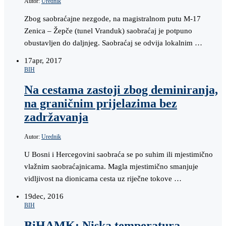
Autor:
Urednik
Zbog saobraćajne nezgode, na magistralnom putu M-17
Zenica – Žepče (tunel Vranduk) saobraćaj je potpuno
obustavljen do daljnjeg. Saobraćaj se odvija lokalnim …
17
apr, 2017
BIH
Na cestama zastoji zbog deminiranja,
na graničnim prijelazima bez
zadržavanja
Autor:
Urednik
U Bosni i Hercegovini saobraća se po suhim ili mjestimično
vlažnim saobraćajnicama. Magla mjestimično smanjuje
vidljivost na dionicama cesta uz riječne tokove …
19
dec, 2016
BIH
BiHAMK: Niska temperatura