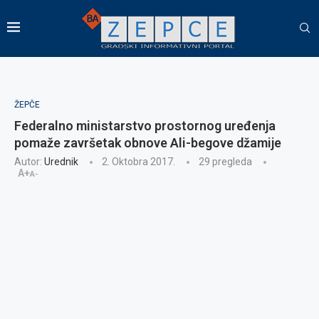
ŽEPČE
Federalno ministarstvo prostornog uređenja
pomaže završetak obnove Ali-begove džamije
Autor:
Urednik
2. Oktobra 2017.
29
pregleda
A+
A-