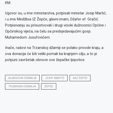
KM.
Ugovor su, u ime ministarstva, potpisali ministar Josip Martić,
i u ime Medžlisa IZ Žepče, glavni imam, Džafer ef. Gračić.
Potpisivanju su prisustvovali i drugi visoki dužnosnici Općine i
Općinskog vijeća, na čelu sa predsjedavajućim gosp.
Muhamedom Jusufovićem.
Inače, radovi na Trzanskoj džamiji se polako privode kraju, a
ova donacija će biti veliki pomak ka krajnjem cilju, a to je
potpuni završetak obnove ove žepačke ljepotice.
ALIBEGOVA DŽAMIJA
JOSIP MARTIĆ
MIZ ŽEPČE
TRZANSKA DŽAMIJA
ŽEPČE