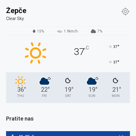
Žepče
Clear Sky
15%
1.9km/h
7%
°
37
C
37
°
°
37
36
°
22
°
19
°
19
°
21
°
THU
FRI
SAT
SUN
MON
Pratite nas