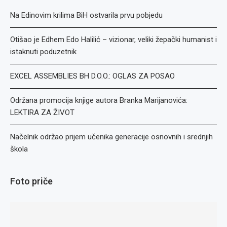
Na Edinovim krilima BiH ostvarila prvu pobjedu
Otišao je Edhem Edo Halilić – vizionar, veliki žepački humanist i
istaknuti poduzetnik
EXCEL ASSEMBLIES BH D.O.O.: OGLAS ZA POSAO
Održana promocija knjige autora Branka Marijanovića:
LEKTIRA ZA ŽIVOT
Načelnik održao prijem učenika generacije osnovnih i srednjih
škola
Foto priče