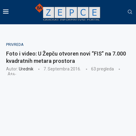
PRIVREDA
Foto i video: U Žepču otvoren novi “FIS” na 7.000
kvadratnih metara prostora
Autor:
Urednik
7. Septembra 2016.
63
pregleda
A+
A-