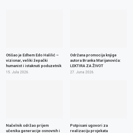
Otišao je Edhem Edo Halilić –
Održana promocija knjige
vizionar, veliki žepački
autora Branka Marijanovića:
humanist i istaknuti poduzetnik
LEKTIRA ZA ŽIVOT
15. Jula 2026.
27. Juna 2026.
Načelnik održao prijem
Potpisani ugovori za
učenika generacije osnovnih i
realizaciju projekata