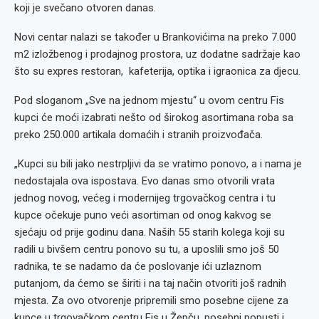
koji je svečano otvoren danas.
Novi centar nalazi se također u Brankovićima na preko 7.000
m2 izložbenog i prodajnog prostora, uz dodatne sadržaje kao
što su expres restoran, kafeterija, optika i igraonica za djecu.
Pod sloganom „Sve na jednom mjestu“ u ovom centru Fis
kupci će moći izabrati nešto od širokog asortimana roba sa
preko 250.000 artikala domaćih i stranih proizvođača.
„Kupci su bili jako nestrpljivi da se vratimo ponovo, a i nama je
nedostajala ova ispostava. Evo danas smo otvorili vrata
jednog novog, većeg i modernijeg trgovačkog centra i tu
kupce očekuje puno veći asortiman od onog kakvog se
sjećaju od prije godinu dana. Naših 55 starih kolega koji su
radili u bivšem centru ponovo su tu, a uposlili smo još 50
radnika, te se nadamo da će poslovanje ići uzlaznom
putanjom, da ćemo se širiti i na taj način otvoriti još radnih
mjesta. Za ovo otvorenje pripremili smo posebne cijene za
kupce u trgovačkom centru Fis u Žepču, posebni popusti i