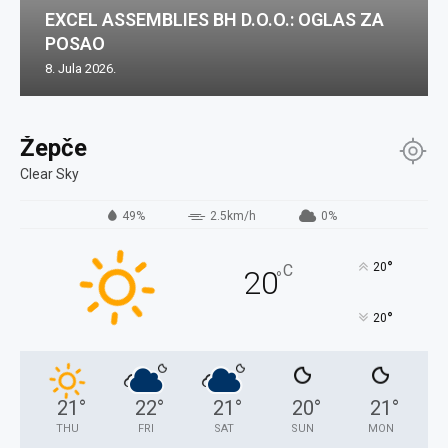
EXCEL ASSEMBLIES BH D.O.O.: OGLAS ZA
POSAO
8. Jula 2026.
Žepče
Clear Sky
49%
2.5km/h
0%
°
20
C
20
°
°
20
21
°
22
°
21
°
20
°
21
°
THU
FRI
SAT
SUN
MON