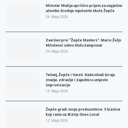
Ministar Mušija upriličio prijem za uspješne
učenike Srednje mješovite škole Žepče
26. Maja 2026.
Završen prvi “Žepče Masters”: Mario Željo
Milošević odnio titulu šampiona!
24. Maja 2026.
Tešanj, Žepče i Vareš: Kada mladi biraju
znanje, zdravlje i zajednicu umjesto
improvizacije
13. Maja 2026.
Žepče gradi svoje preduzetnice: 5 biznisa
koji rastu uz BizUp Goes Local
12. Maja 2026.