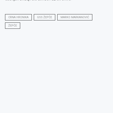
CRNA HRONIKA
GSS ŽEPČE
MARKO MARKANOVIĆ
ŽEPČE