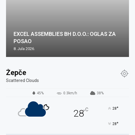
EXCEL ASSEMBLIES BH D.O.O.: OGLAS ZA
POSAO
8. Jula 2026.
Žepče
Scattered Clouds
45%
0.3km/h
38%
°
28
C
28
°
°
28