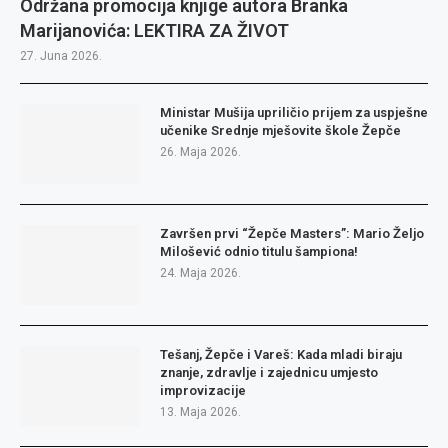
Održana promocija knjige autora Branka
Marijanovića: LEKTIRA ZA ŽIVOT
27. Juna 2026.
Ministar Mušija upriličio prijem za uspješne
učenike Srednje mješovite škole Žepče
26. Maja 2026.
Završen prvi “Žepče Masters”: Mario Željo
Milošević odnio titulu šampiona!
24. Maja 2026.
Tešanj, Žepče i Vareš: Kada mladi biraju
znanje, zdravlje i zajednicu umjesto
improvizacije
13. Maja 2026.