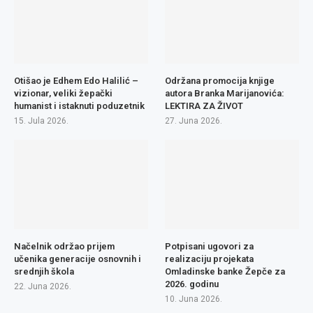
Otišao je Edhem Edo Halilić –
Održana promocija knjige
vizionar, veliki žepački
autora Branka Marijanovića:
humanist i istaknuti poduzetnik
LEKTIRA ZA ŽIVOT
15. Jula 2026.
27. Juna 2026.
Načelnik održao prijem
Potpisani ugovori za
učenika generacije osnovnih i
realizaciju projekata
srednjih škola
Omladinske banke Žepče za
2026. godinu
22. Juna 2026.
10. Juna 2026.