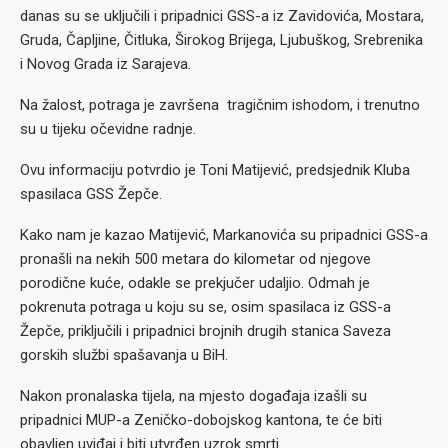
danas su se uključili i pripadnici GSS-a iz Zavidovića, Mostara,
Gruda, Čapljine, Čitluka, Širokog Brijega, Ljubuškog, Srebrenika
i Novog Grada iz Sarajeva.
Na žalost, potraga je završena tragičnim ishodom, i trenutno
su u tijeku očevidne radnje.
Ovu informaciju potvrdio je Toni Matijević, predsjednik Kluba
spasilaca GSS Žepče.
Kako nam je kazao Matijević, Markanovića su pripadnici GSS-a
pronašli na nekih 500 metara do kilometar od njegove
porodične kuće, odakle se prekjučer udaljio. Odmah je
pokrenuta potraga u koju su se, osim spasilaca iz GSS-a
Žepče, priključili i pripadnici brojnih drugih stanica Saveza
gorskih službi spašavanja u BiH.
Nakon pronalaska tijela, na mjesto događaja izašli su
pripadnici MUP-a Zeničko-dobojskog kantona, te će biti
obavljen uviđaj i biti utvrđen uzrok smrti.