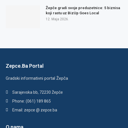
Žepče gradi svoje preduzetnice: 5 biznisa
koji rastu uz BizUp Goes Local
12. Maja 2026.
Zepce.Ba Portal
Gradski informativni portal Žepča
Sarajevska bb, 72230 Žepče
Phone: (061) 189 865
Email: zepce @ zepce.ba
O nama