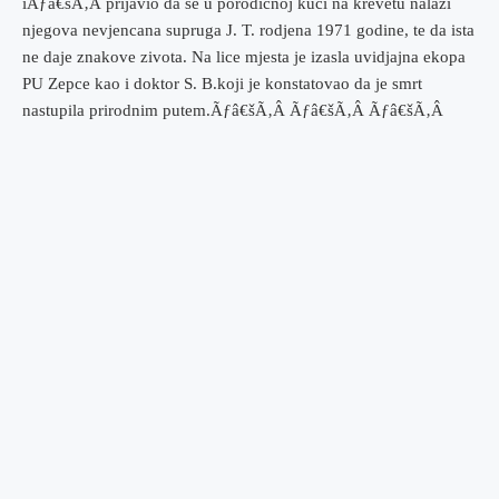
iÃƒâ€šÃ‚Â prijavio da se u porodicnoj kuci na krevetu nalazi
njegova nevjencana supruga J. T. rodjena 1971 godine, te da ista
ne daje znakove zivota. Na lice mjesta je izasla uvidjajna ekopa
PU Zepce kao i doktor S. B.koji je konstatovao da je smrt
nastupila prirodnim putem.
Ãƒâ€šÃ‚Â Ãƒâ€šÃ‚Â Ãƒâ€šÃ‚Â