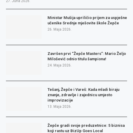
27. Juna 2026.
Ministar Mušija upriličio prijem za uspješne
učenike Srednje mješovite škole Žepče
26. Maja 2026.
Završen prvi “Žepče Masters”: Mario Željo
Milošević odnio titulu šampiona!
24. Maja 2026.
Tešanj, Žepče i Vareš: Kada mladi biraju
znanje, zdravlje i zajednicu umjesto
improvizacije
13. Maja 2026.
Žepče gradi svoje preduzetnice: 5 biznisa
koji rastu uz BizUp Goes Local