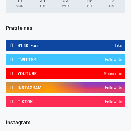
17
°
21
°
22
°
19
°
17
°
MON
TUE
WED
THU
FRI
Pratite nas
41.4K
Fans
Like
TWITTER
Follow Us
YOUTUBE
Subscribe
INSTAGRAM
Follow Us
TIKTOK
Follow Us
Instagram