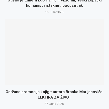
Otišao je Edhem Edo Halilić – vizionar, veliki žepački
humanist i istaknuti poduzetnik
15. Jula 2026.
Održana promocija knjige autora Branka Marijanovića:
LEKTIRA ZA ŽIVOT
27. Juna 2026.