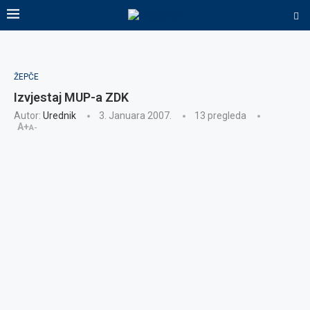
ŽEPČE
Izvjestaj MUP-a ZDK
Autor:
Urednik
3. Januara 2007.
13
pregleda
A+
A-