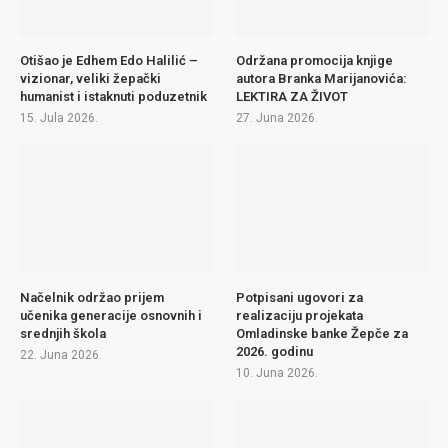
Otišao je Edhem Edo Halilić –
Održana promocija knjige
vizionar, veliki žepački
autora Branka Marijanovića:
humanist i istaknuti poduzetnik
LEKTIRA ZA ŽIVOT
15. Jula 2026.
27. Juna 2026.
Načelnik održao prijem
Potpisani ugovori za
učenika generacije osnovnih i
realizaciju projekata
srednjih škola
Omladinske banke Žepče za
2026. godinu
22. Juna 2026.
10. Juna 2026.