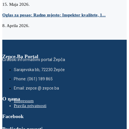
15. Maja 2026.
Oglas za posao: Radno mjesto: Inspektor kvalitete, 1...
8. Aprila 2026.
Zepce.Ba Portal
Gradski informativni portal Žepča
Sarajevska bb, 72230 Žepče
Phone: (061) 189 865
Email: zepce @ zepce.ba
O nama
Impressum
Pravila privatnosti
Facebook