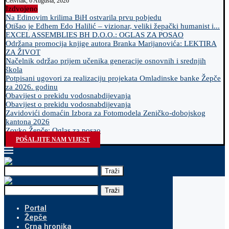
Četvrtak, 6 Augusta, 2026
Izdvojeno
Na Edinovim krilima BiH ostvarila prvu pobjedu
Otišao je Edhem Edo Halilić – vizionar, veliki žepački humanist i...
EXCEL ASSEMBLIES BH D.O.O.: OGLAS ZA POSAO
Održana promocija knjige autora Branka Marijanovića: LEKTIRA
ZA ŽIVOT
Načelnik održao prijem učenika generacije osnovnih i srednjih
škola
Potpisani ugovori za realizaciju projekata Omladinske banke Žepče
za 2026. godinu
Obavijest o prekidu vodosnabdijevanja
Obavijest o prekidu vodosnabdijevanja
Zavidovići domaćin Izbora za Fotomodela Zeničko-dobojskog
kantona 2026
Zovko Žepče: Oglas za posao
POŠALJITE NAM VIJEST
Traži
Traži
Portal
Žepče
Crna hronika