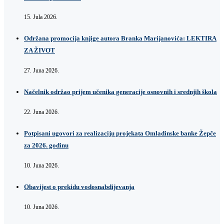
15. Jula 2026.
Održana promocija knjige autora Branka Marijanovića: LEKTIRA
ZA ŽIVOT
27. Juna 2026.
Načelnik održao prijem učenika generacije osnovnih i srednjih škola
22. Juna 2026.
Potpisani ugovori za realizaciju projekata Omladinske banke Žepče
za 2026. godinu
10. Juna 2026.
Obavijest o prekidu vodosnabdijevanja
10. Juna 2026.