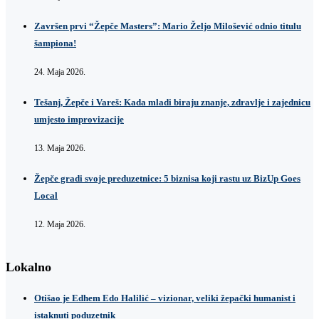
Završen prvi “Žepče Masters”: Mario Željo Milošević odnio titulu
šampiona!
24. Maja 2026.
Tešanj, Žepče i Vareš: Kada mladi biraju znanje, zdravlje i zajednicu
umjesto improvizacije
13. Maja 2026.
Žepče gradi svoje preduzetnice: 5 biznisa koji rastu uz BizUp Goes
Local
12. Maja 2026.
Lokalno
Otišao je Edhem Edo Halilić – vizionar, veliki žepački humanist i
istaknuti poduzetnik