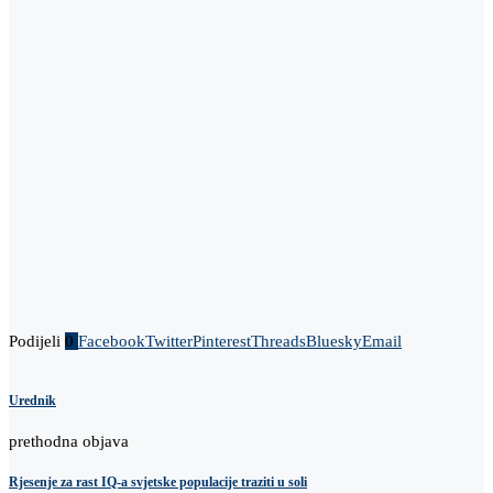
Podijeli
0
Facebook
Twitter
Pinterest
Threads
Bluesky
Email
Urednik
prethodna objava
Rjesenje za rast IQ-a svjetske populacije traziti u soli