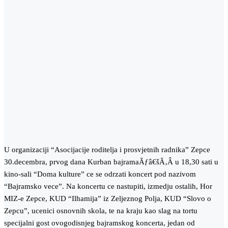
U organizaciji “Asocijacije roditelja i prosvjetnih radnika” Zepce
30.decembra, prvog dana Kurban bajramaÃƒâ€šÃ‚Â u 18,30 sati u
kino-sali “Doma kulture” ce se odrzati koncert pod nazivom
“Bajramsko vece”.
Na koncertu ce nastupiti, izmedju ostalih, Hor
MIZ-e Zepce, KUD “Ilhamija” iz Zeljeznog Polja, KUD “Slovo o
Zepcu”, ucenici osnovnih skola, te na kraju kao slag na tortu
specijalni gost ovogodisnjeg bajramskog koncerta, jedan od