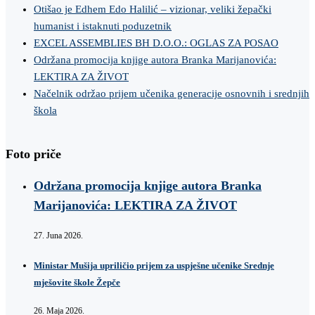
Otišao je Edhem Edo Halilić – vizionar, veliki žepački
humanist i istaknuti poduzetnik
EXCEL ASSEMBLIES BH D.O.O.: OGLAS ZA POSAO
Održana promocija knjige autora Branka Marijanovića:
LEKTIRA ZA ŽIVOT
Načelnik održao prijem učenika generacije osnovnih i srednjih
škola
Foto priče
Održana promocija knjige autora Branka
Marijanovića: LEKTIRA ZA ŽIVOT
27. Juna 2026.
Ministar Mušija upriličio prijem za uspješne učenike Srednje
mješovite škole Žepče
26. Maja 2026.