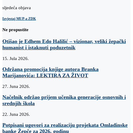
sljedeća objava
Izvjestaj MUP-a ZDK
Ne propustite
Otišao je Edhem Edo Halilić – vizionar, veliki žepački
humanist i istaknuti poduzetnik
15. Jula 2026.
Održana promocija knjige autora Branka
Marijanovića: LEKTIRA ZA ŽIVOT
27. Juna 2026.
Načelnik održao prijem učenika generacije osnovnih i
srednjih škola
22. Juna 2026.
Potpisani ugovori za realizaciju projekata Omladinske
banke Žepče za 2026. godinu