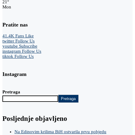
21
°
Mon
Pratite nas
41.4K
Fans
Like
twitter
Follow Us
youtube
Subscribe
instagram
Follow Us
tiktok
Follow Us
Instagram
Pretraga
Pretraga
Posljednje objavljeno
Na Edinovim krilima BiH ostvarila prvu pobjedu