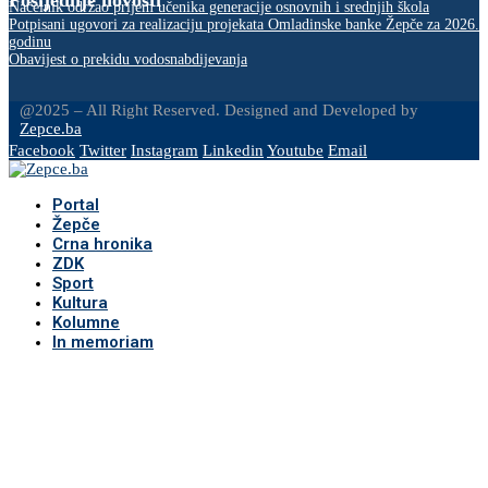
Posljednje novosti
Načelnik održao prijem učenika generacije osnovnih i srednjih škola
Potpisani ugovori za realizaciju projekata Omladinske banke Žepče za 2026.
godinu
Obavijest o prekidu vodosnabdijevanja
@2025 – All Right Reserved. Designed and Developed by
Zepce.ba
Facebook
Twitter
Instagram
Linkedin
Youtube
Email
Portal
Žepče
Crna hronika
ZDK
Sport
Kultura
Kolumne
In memoriam