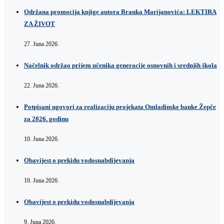
Održana promocija knjige autora Branka Marijanovića: LEKTIRA
ZA ŽIVOT
27. Juna 2026.
Načelnik održao prijem učenika generacije osnovnih i srednjih škola
22. Juna 2026.
Potpisani ugovori za realizaciju projekata Omladinske banke Žepče
za 2026. godinu
10. Juna 2026.
Obavijest o prekidu vodosnabdijevanja
10. Juna 2026.
Obavijest o prekidu vodosnabdijevanja
9. Juna 2026.