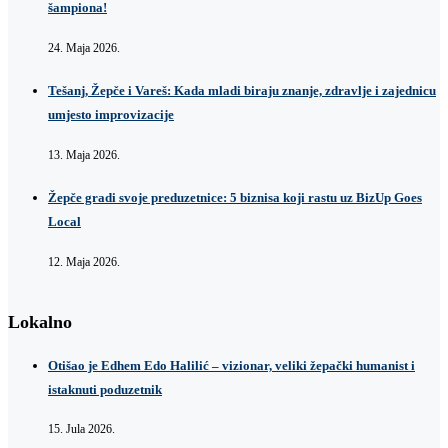
šampiona!
24. Maja 2026.
Tešanj, Žepče i Vareš: Kada mladi biraju znanje, zdravlje i zajednicu
umjesto improvizacije
13. Maja 2026.
Žepče gradi svoje preduzetnice: 5 biznisa koji rastu uz BizUp Goes
Local
12. Maja 2026.
Lokalno
Otišao je Edhem Edo Halilić – vizionar, veliki žepački humanist i
istaknuti poduzetnik
15. Jula 2026.