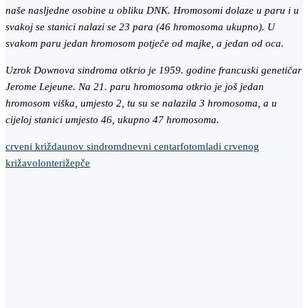
naše nasljedne osobine u obliku DNK. Hromosomi dolaze u paru i u
svakoj se stanici nalazi se 23 para (46 hromosoma ukupno). U
svakom paru jedan hromosom potječe od majke, a jedan od oca.
Uzrok Downova sindroma otkrio je 1959. godine francuski genetičar
Jerome Lejeune. Na 21. paru hromosoma otkrio je još jedan
hromosom viška, umjesto 2, tu su se nalazila 3 hromosoma, a u
cijeloj stanici umjesto 46, ukupno 47 hromosoma.
crveni križ
daunov sindrom
dnevni centar
foto
mladi crvenog
križa
volonteri
žepče