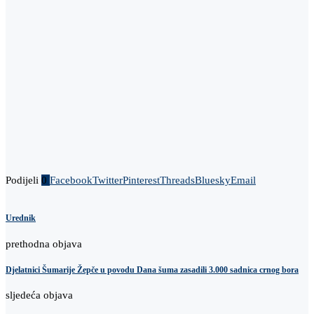
Podijeli
0
Facebook
Twitter
Pinterest
Threads
Bluesky
Email
Urednik
prethodna objava
Djelatnici Šumarije Žepče u povodu Dana šuma zasadili 3.000 sadnica crnog bora
sljedeća objava