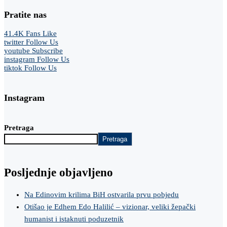
Pratite nas
41.4K
Fans
Like
twitter
Follow Us
youtube
Subscribe
instagram
Follow Us
tiktok
Follow Us
Instagram
Pretraga
Pretraga
Posljednje objavljeno
Na Edinovim krilima BiH ostvarila prvu pobjedu
Otišao je Edhem Edo Halilić – vizionar, veliki žepački
humanist i istaknuti poduzetnik