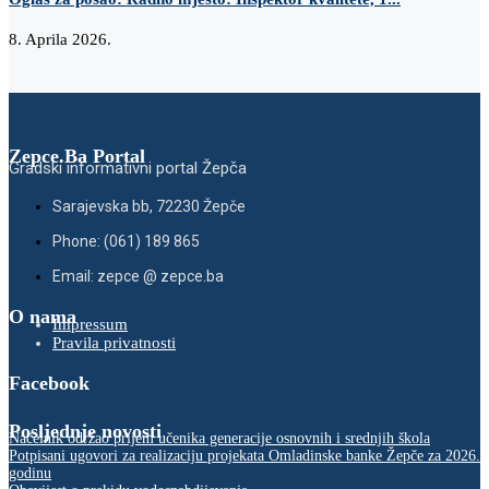
8. Aprila 2026.
Zepce.Ba Portal
Gradski informativni portal Žepča
Sarajevska bb, 72230 Žepče
Phone: (061) 189 865
Email: zepce @ zepce.ba
O nama
Impressum
Pravila privatnosti
Facebook
Posljednje novosti
Načelnik održao prijem učenika generacije osnovnih i srednjih škola
Potpisani ugovori za realizaciju projekata Omladinske banke Žepče za 2026.
godinu