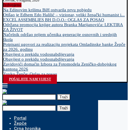
Četvrtak, 6 Augusta, 2026
Izdvojeno
Na Edinovim krilima BiH ostvarila prvu pobjedu
Otišao je Edhem Edo Halilić – vizionar, veliki žepački humanist i...
EXCEL ASSEMBLIES BH D.O.O.: OGLAS ZA POSAO
Održana promocija knjige autora Branka Marijanovića: LEKTIRA
ZA ŽIVOT
Načelnik održao prijem učenika generacije osnovnih i srednjih
škola
Potpisani ugovori za realizaciju projekata Omladinske banke Žepče
za 2026. godinu
Obavijest o prekidu vodosnabdijevanja
Obavijest o prekidu vodosnabdijevanja
Zavidovići domaćin Izbora za Fotomodela Zeničko-dobojskog
kantona 2026
Zovko Žepče: Oglas za posao
POŠALJITE NAM VIJEST
Traži
Traži
Portal
Žepče
Crna hronika