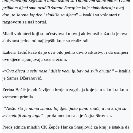
obilježavanja Svjetskog dana osoba sa Daunovim sindromom. Ovom
prilikom djeci smo uručili šarene čarapice koje simboliziraju ovaj
dan, te šarene loptice i slatkiše za djecu
” – istakli su volonteri u
razgovoru za naš portal.
Mladi volonteri koji su učestvovali u ovoj aktivnosti kažu da je ova
aktivnost jedna od najljepših koje su realizirali.
Izabela Tadić kaže da je ovo bilo jedno divno iskustvo, i da osmjesi
ove djece ispunjavaju srce srećom.
-“Ova djeca u sebi nose i dijele veću ljubav od svih drugih”
– istakla
je Samra Džerahović.
Zerina Bećić je oduševljena brojem zagrljaja koje je u tako kratkom
vremenu primila.
-“Nešto što je nama sitnica toj djeci jako puno znači, a na kraju su
svi sretniji zbog toga”
– prokomentarisala je Nejra Sirovica.
Predsjednica mladih CK Žepče Hanka Smajlović za kraj je istakla da