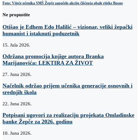
Foto: Vijeće učenika SMŠ Žepče započelo akciju čišćenja obale rijeke Bosne
Ne propustite
Otišao je Edhem Edo Halilić – vizionar, veliki žepački
humanist i istaknuti poduzetnik
15. Jula 2026.
Održana promocija knjige autora Branka
Marijanovića: LEKTIRA ZA ŽIVOT
27. Juna 2026.
Načelnik održao prijem učenika generacije osnovnih i
srednjih škola
22. Juna 2026.
Potpisani ugovori za realizaciju projekata Omladinske
banke Žepče za 2026. godinu
10. Juna 2026.