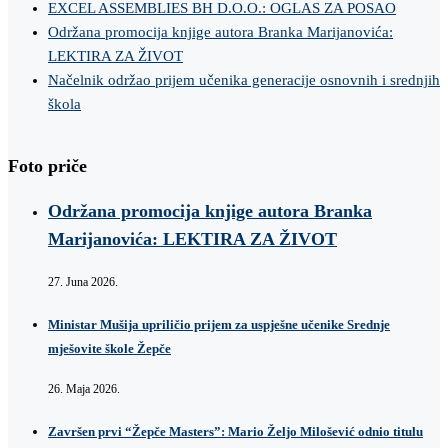
EXCEL ASSEMBLIES BH D.O.O.: OGLAS ZA POSAO
Održana promocija knjige autora Branka Marijanovića:
LEKTIRA ZA ŽIVOT
Načelnik održao prijem učenika generacije osnovnih i srednjih
škola
Foto priče
Održana promocija knjige autora Branka
Marijanovića: LEKTIRA ZA ŽIVOT
27. Juna 2026.
Ministar Mušija upriličio prijem za uspješne učenike Srednje
mješovite škole Žepče
26. Maja 2026.
Završen prvi “Žepče Masters”: Mario Željo Milošević odnio titulu