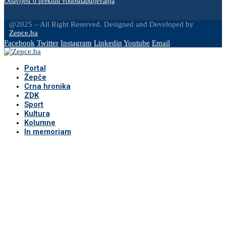
Obavijest o prekidu vodosnabdijevanja
@2025 – All Right Reserved. Designed and Developed by
Zepce.ba
Facebook
Twitter
Instagram
Linkedin
Youtube
Email
Portal
Žepče
Crna hronika
ZDK
Sport
Kultura
Kolumne
In memoriam