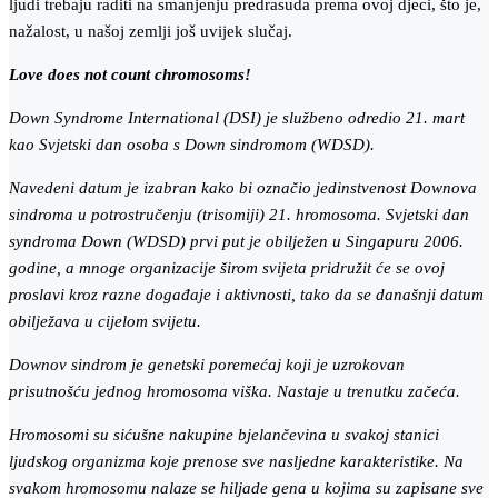
ljudi trebaju raditi na smanjenju predrasuda prema ovoj djeci, što je,
nažalost, u našoj zemlji još uvijek slučaj.
Love does not count chromosoms!
Down Syndrome International (DSI) je službeno odredio 21. mart
kao Svjetski dan osoba s Down sindromom (WDSD).
Navedeni datum je izabran kako bi označio jedinstvenost Downova
sindroma u potrostručenju (trisomiji) 21. hromosoma. Svjetski dan
syndroma Down (WDSD) prvi put je obilježen u Singapuru 2006.
godine, a mnoge organizacije širom svijeta pridružit će se ovoj
proslavi kroz razne događaje i aktivnosti, tako da se današnji datum
obilježava u cijelom svijetu.
Downov sindrom je genetski poremećaj koji je uzrokovan
prisutnošću jednog hromosoma viška. Nastaje u trenutku začeća.
Hromosomi su sićušne nakupine bjelančevina u svakoj stanici
ljudskog organizma koje prenose sve nasljedne karakteristike. Na
svakom hromosomu nalaze se hiljade gena u kojima su zapisane sve