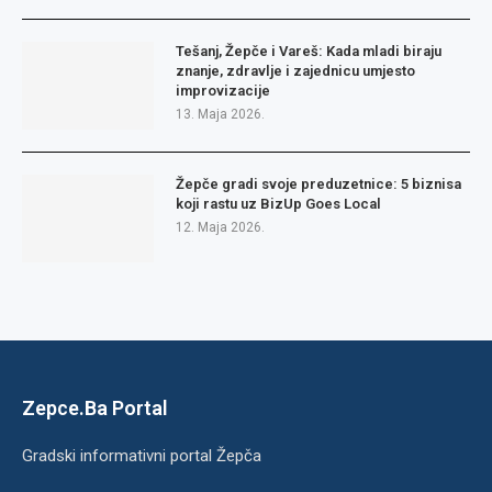
Tešanj, Žepče i Vareš: Kada mladi biraju
znanje, zdravlje i zajednicu umjesto
improvizacije
13. Maja 2026.
Žepče gradi svoje preduzetnice: 5 biznisa
koji rastu uz BizUp Goes Local
12. Maja 2026.
Zepce.Ba Portal
Gradski informativni portal Žepča