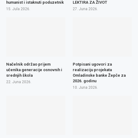
humanist i istaknuti poduzetnik
LEKTIRA ZA ŽIVOT
15. Jula 2026.
27. Juna 2026.
Načelnik održao prijem
Potpisani ugovori za
učenika generacije osnovnih i
realizaciju projekata
srednjih škola
Omladinske banke Žepče za
2026. godinu
22. Juna 2026.
10. Juna 2026.