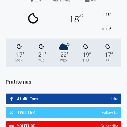
65%
2.6km/h
0%
°
18
C
18
°
°
18
17
°
21
°
22
°
19
°
17
°
MON
TUE
WED
THU
FRI
Pratite nas
41.4K
Fans
Like
TWITTER
Follow Us
YOUTUBE
Subscribe