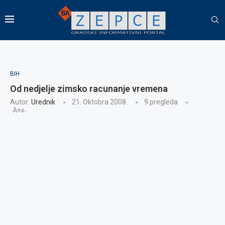
BIH
Od nedjelje zimsko racunanje vremena
Autor:
Urednik
21. Oktobra 2008.
9
pregleda
A+
A-