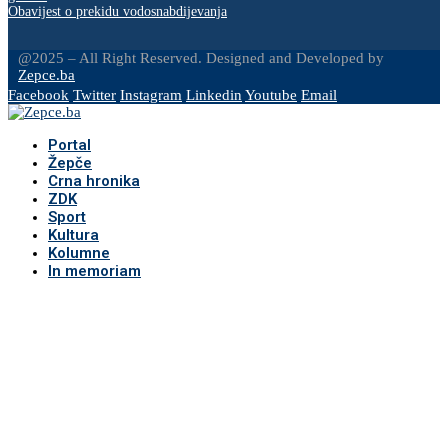
Obavijest o prekidu vodosnabdijevanja
@2025 – All Right Reserved. Designed and Developed by
Zepce.ba
Facebook
Twitter
Instagram
Linkedin
Youtube
Email
Portal
Žepče
Crna hronika
ZDK
Sport
Kultura
Kolumne
In memoriam