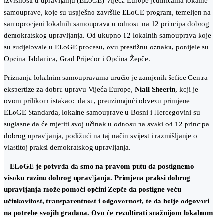
izvrsnosti u upravljanju (ELoGE) Vijeća Europe jedinicama lokalne
samouprave, koje su uspješno završile ELoGE program, temeljen na
samoprocjeni lokalnih samouprava u odnosu na 12 principa dobrog
demokratskog upravljanja. Od ukupno 12 lokalnih samouprava koje
su sudjelovale u ELoGE procesu, ovu prestižnu oznaku, ponijele su
Općina Jablanica, Grad Prijedor i Općina Žepče.
Priznanja lokalnim samoupravama uručio je zamjenik šefice Centra
ekspertize za dobru upravu Vijeća Europe,
Niall Sheerin
, koji je
ovom prilikom istakao: da su, preuzimajući obvezu primjene
ELoGE Standarda, lokalne samouprave u Bosni i Hercegovini su
suglasne da će mjeriti svoj učinak u odnosu na svaki od 12 principa
dobrog upravljanja, podižući na taj način svijest i razmišljanje o
vlastitoj praksi demokratskog upravljanja.
–
ELoGE je potvrda da smo na pravom putu da postignemo
visoku razinu dobrog upravljanja. Primjena praksi dobrog
upravljanja može pomoći općini Žepče da postigne veću
učinkovitost, transparentnost i odgovornost, te da bolje odgovori
na potrebe svojih građana. Ovo će rezultirati snažnijom lokalnom