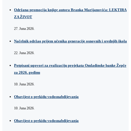
Održana promocija knjige autora Branka Marijanovića: LEKTIRA
ZA ŽIVOT
27. Juna 2026.
Načelnik održao prijem učenika generacije osnovnih i srednjih škola
22. Juna 2026.
Potpisani ugovori za realizaciju projekata Omladinske banke Žepče
za 2026. godinu
10. Juna 2026.
Obavijest o prekidu vodosnabdijevanja
10. Juna 2026.
Obavijest o prekidu vodosnabdijevanja