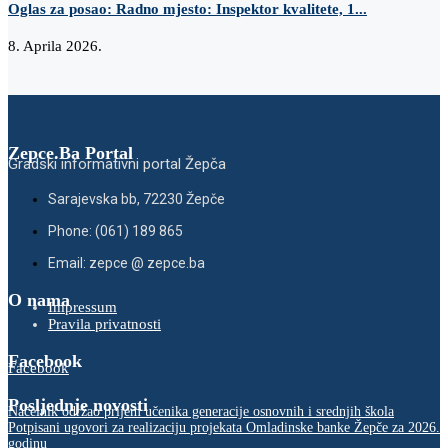
Oglas za posao: Radno mjesto: Inspektor kvalitete, 1...
8. Aprila 2026.
Zepce.Ba Portal
Gradski informativni portal Žepča
Sarajevska bb, 72230 Žepče
Phone: (061) 189 865
Email: zepce @ zepce.ba
O nama
Impressum
Pravila privatnosti
Facebook
Facebook
Posljednje novosti
Načelnik održao prijem učenika generacije osnovnih i srednjih škola
Potpisani ugovori za realizaciju projekata Omladinske banke Žepče za 2026.
godinu