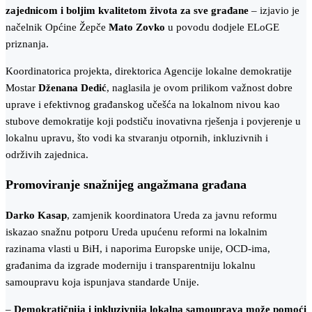
zajednicom i boljim kvalitetom života za sve građane
–
izjavio je
načelnik Općine Žepče
Mato Zovko
u povodu dodjele ELoGE
priznanja.
Koordinatorica projekta, direktorica Agencije lokalne demokratije
Mostar
Dženana Dedić
, naglasila je ovom prilikom važnost dobre
uprave i efektivnog građanskog učešća na lokalnom nivou kao
stubove demokratije koji podstiču inovativna rješenja i povjerenje u
lokalnu upravu, što vodi ka stvaranju otpornih, inkluzivnih i
održivih zajednica.
Promoviranje snažnijeg angažmana građana
Darko Kasap
, zamjenik koordinatora Ureda za javnu reformu
iskazao snažnu potporu Ureda upućenu reformi na lokalnim
razinama vlasti u BiH, i naporima Europske unije, OCD-ima,
građanima da izgrade moderniju i transparentniju lokalnu
samoupravu koja ispunjava standarde Unije.
–
Demokratičnija i inkluzivnija lokalna samouprava može pomoći