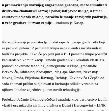
u promoviranju snažnijeg angažmana građana, može stimulirati
društveno-ekonomski razvoj i poboljšati javne usluge, a time i
zaustaviti odlazak mladih, naročito iz manje razvijenih područja,
u veće gradove ili izvan zemlje
–
istaknuo je Kasap.
Na konferenciji je predstavljen i alat e-participacije građana/ki koji
se provodi putem 12 pametnih klupa nabavljenih i instaliranih iz
budžeta projekta. Tako će po prvi put u BiH pametne klupe poslužit
kao sredstvo komunikacije između građana/ki i lokalnih vlasti. Uz
pomoć inovativne tehnologije integrirane u klupe, građani/ke
Berkovića, Jablanice, Kostajnice, Maglaja, Mostara, Nevesinja,
Novog Grada, Prijedora, Ravnog, Trebinja, Zavidovića i Žepča od
sada će imati priliku sudjelovati u kreiranju odluka vezanih za
njihove lokalne zajednice putem novih tehnologija.
Projekat „Jačanje lokalnog učešća i saradnje kroz partnerstvo javnih
vlasti i organizacija civilnog društva u Bosni i Hercegovini – LINK