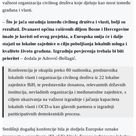
važnost organizacija civilnog društva koje djeluju kao most između
građana i vlasti.
–
Što je jača suradnja između civilnog društva i vlasti, bolji su
rezultati. Dvanaest općina raširenih diljem Bosne i Hercegovine
imalo je koristi od ovog projekta, a Europska unija će i dalje
stajati uz lokalne zajednice u cilju poboljšanja lokalnih usluga i
kvalitete života građana. Izgradnja povjerenja trebala bi biti
prioritet
– dodala je Adrović-Bešlagić.
Konferencija je okupila preko 80 sudionika, predstavnika
lokalnih vlasti i organizacija civilnog društva iz 22 lokalne
zajednice BiH, te predstavnike donatora, relevantnih državnih
institucija, nevladinih organizacija i međunarodne zajednice, s
ciljem ukazivanja na važnost izgradnje i jačanja kapaciteta
lokalnih vlasti i OCD-a kao glavnih partnera u izgradnji
pariticipativnih demokratskih procesa.
Središnji događaj konfencije bila je dodjela Europske oznake