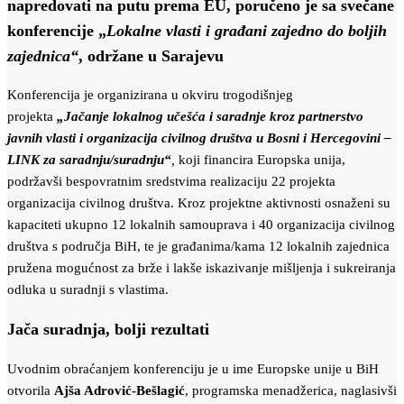
napredovati na putu prema EU, poručeno je sa svečane
konferencije „
Lokalne vlasti i građani zajedno do boljih
zajednica“
, održane u Sarajevu
Konferencija je organizirana u okviru trogodišnjeg
projekta
„Jačanje lokalnog učešća i saradnje kroz partnerstvo
javnih vlasti i organizacija civilnog društva u Bosni i Hercegovini –
LINK za saradnju/suradnju“
,
koji
financira Europska unija,
podržavši bespovratnim sredstvima realizaciju 22 projekta
organizacija civilnog društva. Kroz projektne aktivnosti osnaženi su
kapaciteti ukupno 12 lokalnih samouprava i 40 organizacija civilnog
društva s područja BiH, te je građanima/kama 12 lokalnih zajednica
pružena mogućnost za brže i lakše iskazivanje mišljenja i sukreiranja
odluka u suradnji s vlastima.
Jača suradnja, bolji rezultati
Uvodnim obraćanjem konferenciju je u ime Europske unije u BiH
otvorila
Ajša Adrović-Bešlagić
, programska menadžerica, naglasivši