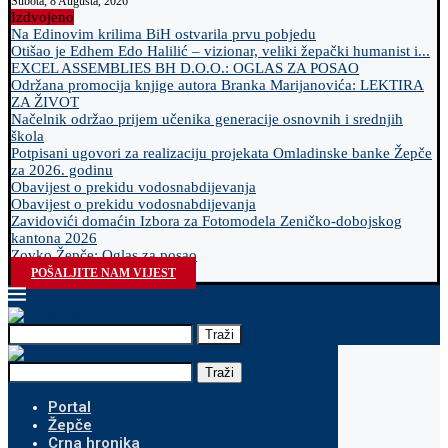
Subota, 8 Augusta, 2026
Izdvojeno
Na Edinovim krilima BiH ostvarila prvu pobjedu
Otišao je Edhem Edo Halilić – vizionar, veliki žepački humanist i...
EXCEL ASSEMBLIES BH D.O.O.: OGLAS ZA POSAO
Održana promocija knjige autora Branka Marijanovića: LEKTIRA
ZA ŽIVOT
Načelnik održao prijem učenika generacije osnovnih i srednjih
škola
Potpisani ugovori za realizaciju projekata Omladinske banke Žepče
za 2026. godinu
Obavijest o prekidu vodosnabdijevanja
Obavijest o prekidu vodosnabdijevanja
Zavidovići domaćin Izbora za Fotomodela Zeničko-dobojskog
kantona 2026
Zovko Žepče: Oglas za posao
POŠALJITE NAM VIJEST
Traži
Traži
Portal
Žepče
Crna hronika