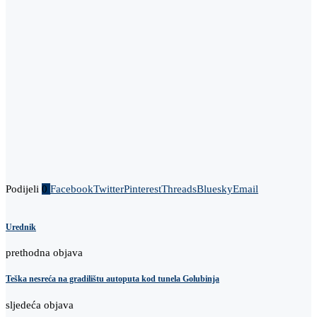
Podijeli
0
Facebook
Twitter
Pinterest
Threads
Bluesky
Email
Urednik
prethodna objava
Teška nesreća na gradilištu autoputa kod tunela Golubinja
sljedeća objava