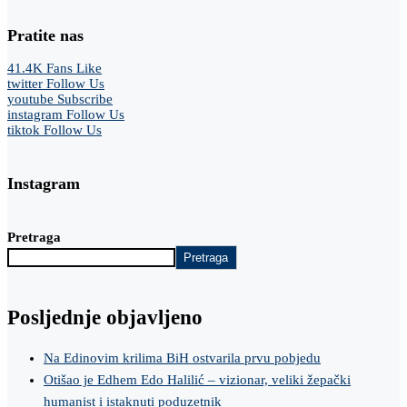
Pratite nas
41.4K
Fans
Like
twitter
Follow Us
youtube
Subscribe
instagram
Follow Us
tiktok
Follow Us
Instagram
Pretraga
Pretraga
Posljednje objavljeno
Na Edinovim krilima BiH ostvarila prvu pobjedu
Otišao je Edhem Edo Halilić – vizionar, veliki žepački
humanist i istaknuti poduzetnik