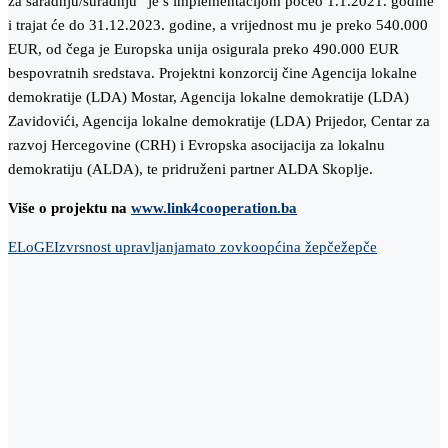
za saradnju/suradnju“ je s implementacijom počeo 1.1.2021. godine
i trajat će do 31.12.2023. godine, a vrijednost mu je preko 540.000
EUR, od čega je Europska unija osigurala preko 490.000 EUR
bespovratnih sredstava. Projektni konzorcij čine Agencija lokalne
demokratije (LDA) Mostar, Agencija lokalne demokratije (LDA)
Zavidovići, Agencija lokalne demokratije (LDA) Prijedor, Centar za
razvoj Hercegovine (CRH) i Evropska asocijacija za lokalnu
demokratiju (ALDA), te pridruženi partner ALDA Skoplje.
Više o projektu na
www.link4cooperation.ba
ELoGE
Izvrsnost upravljanja
mato zovko
općina žepče
žepče