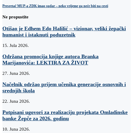
Presretač MUP-a ZDK imao sudar – neko vrijeme ga neće biti na cesti
Ne propustite
Otišao je Edhem Edo Halilić – vizionar, veliki žepački
humanist i istaknuti poduzetnik
15. Jula 2026.
Održana promocija knjige autora Branka
Marijanovića: LEKTIRA ZA ŽIVOT
27. Juna 2026.
Načelnik održao prijem učenika generacije osnovnih i
srednjih škola
22. Juna 2026.
Potpisani ugovori za realizaciju projekata Omladinske
banke Žepče za 2026. godinu
10. Juna 2026.