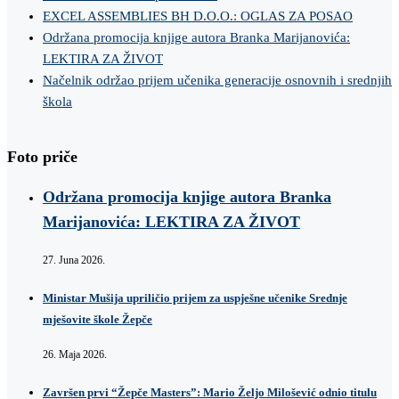
EXCEL ASSEMBLIES BH D.O.O.: OGLAS ZA POSAO
Održana promocija knjige autora Branka Marijanovića:
LEKTIRA ZA ŽIVOT
Načelnik održao prijem učenika generacije osnovnih i srednjih
škola
Foto priče
Održana promocija knjige autora Branka
Marijanovića: LEKTIRA ZA ŽIVOT
27. Juna 2026.
Ministar Mušija upriličio prijem za uspješne učenike Srednje
mješovite škole Žepče
26. Maja 2026.
Završen prvi “Žepče Masters”: Mario Željo Milošević odnio titulu