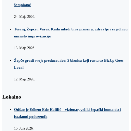
šampiona!
24. Maja 2026.
Tešanj, Žepče i Vareš: Kada mladi biraju znanje, zdravlje i zajednicu
umjesto improvizacije
13. Maja 2026.
Žepče gradi svoje preduzetnice: 5 biznisa koji rastu uz BizUp Goes
Local
12. Maja 2026.
Lokalno
Otišao je Edhem Edo Halilić – vizionar, veliki žepački humanist i
istaknuti poduzetnik
15. Jula 2026.