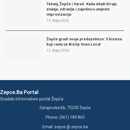
Tešanj, Žepče i Vareš: Kada mladi biraju
znanje, zdravlje i zajednicu umjesto
improvizacije
13. Maja 2026.
Žepče gradi svoje preduzetnice: 5 biznisa
koji rastu uz BizUp Goes Local
12. Maja 2026.
Zepce.Ba Portal
Gradski informativni portal Žepča
Sarajevska bb, 72230 Žepče
Phone: (061) 189 865
Email: zepce @ zepce.ba