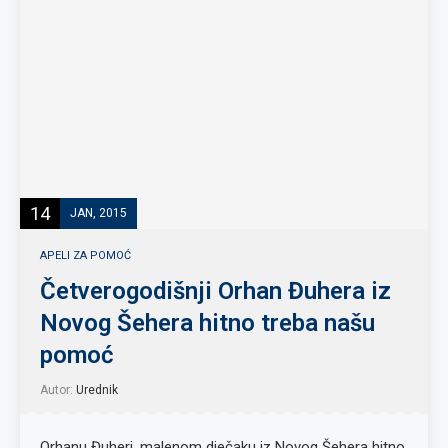
14
JAN, 2015
APELI ZA POMOĆ
Četverogodišnji Orhan Đuhera iz
Novog Šehera hitno treba našu
pomoć
Autor:
Urednik
Orhanu Đuheri, malenom dječaku iz Novog Šehera hitno