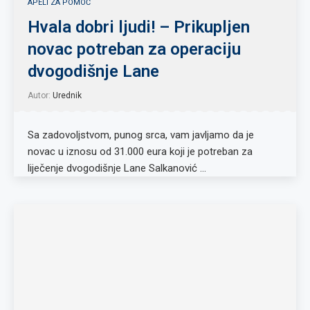
APELI ZA POMOĆ
Hvala dobri ljudi! – Prikupljen
novac potreban za operaciju
dvogodišnje Lane
Autor:
Urednik
Sa zadovoljstvom, punog srca, vam javljamo da je
novac u iznosu od 31.000 eura koji je potreban za
liječenje dvogodišnje Lane Salkanović …